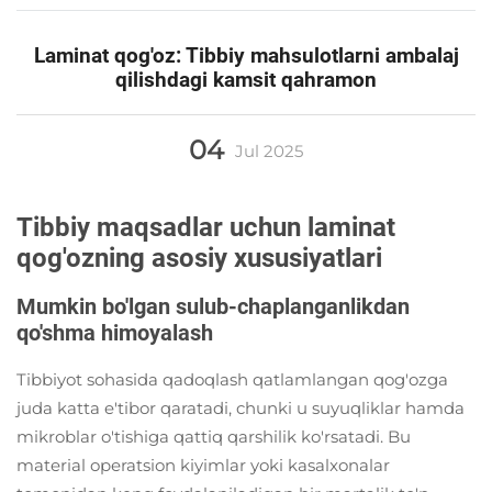
Laminat qog'oz: Tibbiy mahsulotlarni ambalaj
qilishdagi kamsit qahramon
04
Jul
2025
Tibbiy maqsadlar uchun laminat
qog'ozning asosiy xususiyatlari
Mumkin bo'lgan sulub-chaplanganlikdan
qo'shma himoyalash
Tibbiyot sohasida qadoqlash qatlamlangan qog'ozga
juda katta e'tibor qaratadi, chunki u suyuqliklar hamda
mikroblar o'tishiga qattiq qarshilik ko'rsatadi. Bu
material operatsion kiyimlar yoki kasalxonalar