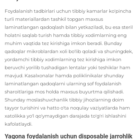
Foydalanish tadbirlari uchun tibbiy kamarlar ko'pincha
turli materiallardan tashkil topgan maxsus
laminatlangan qadoqlash bilan yetkaziladi, bu esa steril
holatni saqlab turish hamda tibbiy xodimlarning eng
muhim vaqtida tez kirishiga imkon beradi. Bunday
qadoqlar mikroblardan xoli bo'lib qoladi va shuningdek,
yordamchi tibbiy xodimlarning tez kirishiga imkon
beruvchi yorilib tushadigan lentalar yoki teshiklar ham
mavjud. Kasalxonalar hamda poliklinikalar shunday
laminatlangan qadoqlarni ularning sof foydalanish
sharoitlariga mos holda maxsus buyurtma qilishadi.
Shunday moslashuvchanlik tibbiy jihozlarning doim
tayyor turishini va hatto o'ta noqulay vaziyatlarda ham
xatolikka yo'l qo'ymaydigan darajada to'g'ri ishlashini
kafolatlaydi.
Yagona foydalanish uchun disposable jarrohlik