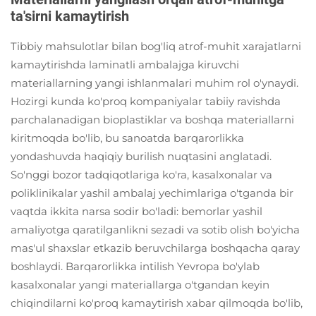
ta'sirni kamaytirish
Tibbiy mahsulotlar bilan bog'liq atrof-muhit xarajatlarni
kamaytirishda laminatli ambalajga kiruvchi
materiallarning yangi ishlanmalari muhim rol o'ynaydi.
Hozirgi kunda ko'proq kompaniyalar tabiiy ravishda
parchalanadigan bioplastiklar va boshqa materiallarni
kiritmoqda bo'lib, bu sanoatda barqarorlikka
yondashuvda haqiqiy burilish nuqtasini anglatadi.
So'nggi bozor tadqiqotlariga ko'ra, kasalxonalar va
poliklinikalar yashil ambalaj yechimlariga o'tganda bir
vaqtda ikkita narsa sodir bo'ladi: bemorlar yashil
amaliyotga qaratilganlikni sezadi va sotib olish bo'yicha
mas'ul shaxslar etkazib beruvchilarga boshqacha qaray
boshlaydi. Barqarorlikka intilish Yevropa bo'ylab
kasalxonalar yangi materiallarga o'tgandan keyin
chiqindilarni ko'proq kamaytirish xabar qilmoqda bo'lib,