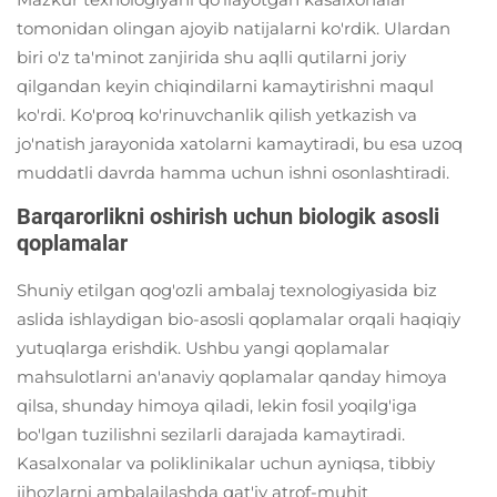
tomonidan olingan ajoyib natijalarni ko'rdik. Ulardan
biri o'z ta'minot zanjirida shu aqlli qutilarni joriy
qilgandan keyin chiqindilarni kamaytirishni maqul
ko'rdi. Ko'proq ko'rinuvchanlik qilish yetkazish va
jo'natish jarayonida xatolarni kamaytiradi, bu esa uzoq
muddatli davrda hamma uchun ishni osonlashtiradi.
Barqarorlikni oshirish uchun biologik asosli
qoplamalar
Shuniy etilgan qog'ozli ambalaj texnologiyasida biz
aslida ishlaydigan bio-asosli qoplamalar orqali haqiqiy
yutuqlarga erishdik. Ushbu yangi qoplamalar
mahsulotlarni an'anaviy qoplamalar qanday himoya
qilsa, shunday himoya qiladi, lekin fosil yoqilg'iga
bo'lgan tuzilishni sezilarli darajada kamaytiradi.
Kasalxonalar va poliklinikalar uchun ayniqsa, tibbiy
jihozlarni ambalajlashda qat'iy atrof-muhit