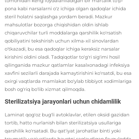
tomonidan keng foydalaniladigan bir martalik to'p-
pona kabi narsalarni o'z ichiga olgan qadoqlar ichida
steril holatni saqlashga yordam beradi. Mazkur
mahsulotlar bozorga chiqishidan oldin ishlab
chiqaruvchilar turli moddalarga qarshilik ko'rsatish
qobiliyatini tekshirish uchun xilma-xil sinovlardan
o'tkazadi, bu esa qadoqlar ichiga keraksiz narsalar
kirishini oldini oladi. Tadqiqotlar to'g'ri sig'imi hosil
qilinganida mazkur qatlamlar kasalxonadagi infeksiya
xavfini sezilarli darajada kamaytirishini ko'rsatdi, bu esa
oxirgi vaqtlarda mamlakat bo'ylab tibbiyot xodimlariga
bosh og'riq bo'lib xizmat qilmoqda.
Sterilizatsiya jarayonlari uchun chidamlilik
Laminat qog'oz bug'li avtoklavlar, etilen oksid gazidan
tortib, hatto nurlanish bilan sterilizatsiya usullariga
qarshilik ko'rsatadi. Bu qat'iyat jarohatlar binti yoki
travmatik vaziyatlarda hayotni saqlaydigan favqulodda