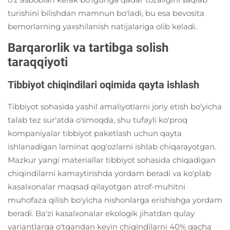
turishini bilishdan mamnun bo'ladi, bu esa bevosita
bemorlarning yaxshilanish natijalariga olib keladi.
Barqarorlik va tartibga solish
taraqqiyoti
Tibbiyot chiqindilari oqimida qayta ishlash
Tibbiyot sohasida yashil amaliyotlarni joriy etish bo'yicha
talab tez sur'atda o'smoqda, shu tufayli ko'proq
kompaniyalar tibbiyot paketlash uchun qayta
ishlanadigan laminat qog'ozlarni ishlab chiqarayotgan.
Mazkur yangi materiallar tibbiyot sohasida chiqadigan
chiqindilarni kamaytirishda yordam beradi va ko'plab
kasalxonalar maqsad qilayotgan atrof-muhitni
muhofaza qilish bo'yicha nishonlarga erishishga yordam
beradi. Ba'zi kasalxonalar ekologik jihatdan qulay
variantlarga o'tgandan keyin chiqindilarni 40% gacha