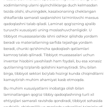
xodimlarning ularni qiyinchiliklarga duch kelmasdan
tezda olishi, shuningdek, kasalxonaning cheklangan
shkaflarida samarali saqlanishini ta'minlovchi maxsus
qadoqlashni talab qiladi. Laminat qog'ozning ajralib
turuvchi xususiyati uning moslashuvchanligidir. U
tibbiyot muassasalarida ishni oshkor qilishda yordam
beradi va materiallarning sarfida tejashga yordam
beradi, chunki qo'shimcha qadoqlash qatlamlari
kamroq talab qilinadi. Tibbiyot muassasalari uchun
inventar hisobini yaxshilash ham foydali, bu esa xonasiz
qutilarning to'planib qolishini kamaytiradi. Shu bilan
birga, tibbiyot sektori bo'ylab hozirgi kunda chiqindilarni
kamaytirish muhim ahamiyat kasb etmoqda.
Bu muhim xususiyatlarni inobatga olish bilan
laminatlangan qog'oz tibbiy qadoqlashning turli xil
ehtiyojlari samarali ravishda qondiradi, tibbiyot sohasida
xavfsizlik, chidamlilik va moslashuvchanlikni ta'minlaydi.