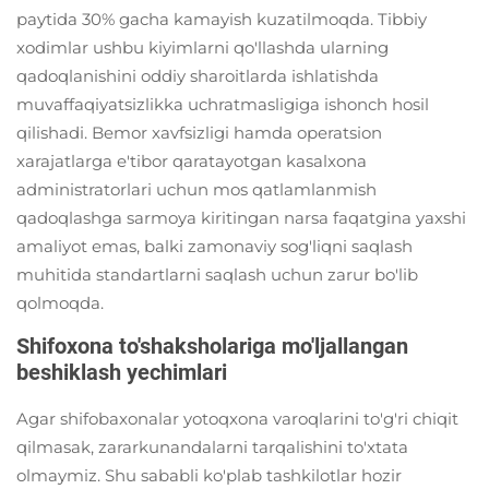
paytida 30% gacha kamayish kuzatilmoqda. Tibbiy
xodimlar ushbu kiyimlarni qo'llashda ularning
qadoqlanishini oddiy sharoitlarda ishlatishda
muvaffaqiyatsizlikka uchratmasligiga ishonch hosil
qilishadi. Bemor xavfsizligi hamda operatsion
xarajatlarga e'tibor qaratayotgan kasalxona
administratorlari uchun mos qatlamlanmish
qadoqlashga sarmoya kiritingan narsa faqatgina yaxshi
amaliyot emas, balki zamonaviy sog'liqni saqlash
muhitida standartlarni saqlash uchun zarur bo'lib
qolmoqda.
Shifoxona to'shaksholariga mo'ljallangan
beshiklash yechimlari
Agar shifobaxonalar yotoqxona varoqlarini to'g'ri chiqit
qilmasak, zararkunandalarni tarqalishini to'xtata
olmaymiz. Shu sababli ko'plab tashkilotlar hozir