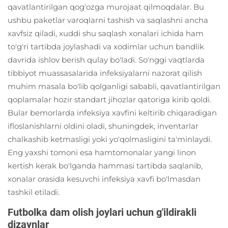
qavatlantirilgan qog'ozga murojaat qilmoqdalar. Bu
ushbu paketlar varoqlarni tashish va saqlashni ancha
xavfsiz qiladi, xuddi shu saqlash xonalari ichida ham
to'g'ri tartibda joylashadi va xodimlar uchun bandlik
davrida ishlov berish qulay bo'ladi. So'nggi vaqtlarda
tibbiyot muassasalarida infeksiyalarni nazorat qilish
muhim masala bo'lib qolganligi sababli, qavatlantirilgan
qoplamalar hozir standart jihozlar qatoriga kirib qoldi.
Bular bemorlarda infeksiya xavfini keltirib chiqaradigan
ifloslanishlarni oldini oladi, shuningdek, inventarlar
chalkashib ketmasligi yoki yo'qolmasligini ta'minlaydi.
Eng yaxshi tomoni esa hamtomonalar yangi linon
kertish kerak bo'lganda hammasi tartibda saqlanib,
xonalar orasida kesuvchi infeksiya xavfi bo'lmasdan
tashkil etiladi.
Futbolka dam olish joylari uchun g'ildirakli
dizaynlar