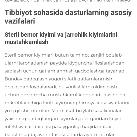
Tibbiyot sohasida dasturlarning asosiy
vazifalari
Steril bemor kiyimi va jarrohlik kiyimlarini
mustahkamlash
Steril bemor kiyimlari butun ta'minot zanjiri bo'zlab
ularni jarohatlanish paytida kiyguncha ifloslanishdan
saqlash uchun qatlamlanmish qadoqlashga tayanadi.
Bunday qadoqlash yuqori sifatli qatlamlanmish
qog'ozdan foydalanadi, bu yorilishlarni oldini olish
uchun qo'shimcha mustahkamlik qo'shadi, aks holda
mikroblar ichiga kirib kiyimning himoya xususiyatlarini
yo'q qilishi mumkin. Mamlakat bo'ylab kasalxonalar
yaxshiroq qadoqlangan kiyimlarga o'tgandan keyin
infektsiyalar darajasi pasayganligi haqida xabar
berishmoqda, ayrim tashkilotlarda ayrim jarrolar