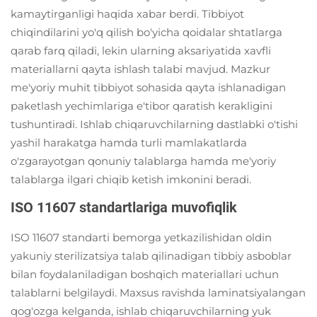
kamaytirganligi haqida xabar berdi. Tibbiyot
chiqindilarini yo'q qilish bo'yicha qoidalar shtatlarga
qarab farq qiladi, lekin ularning aksariyatida xavfli
materiallarni qayta ishlash talabi mavjud. Mazkur
me'yoriy muhit tibbiyot sohasida qayta ishlanadigan
paketlash yechimlariga e'tibor qaratish kerakligini
tushuntiradi. Ishlab chiqaruvchilarning dastlabki o'tishi
yashil harakatga hamda turli mamlakatlarda
o'zgarayotgan qonuniy talablarga hamda me'yoriy
talablarga ilgari chiqib ketish imkonini beradi.
ISO 11607 standartlariga muvofiqlik
ISO 11607 standarti bemorga yetkazilishidan oldin
yakuniy sterilizatsiya talab qilinadigan tibbiy asboblar
bilan foydalaniladigan boshqich materiallari uchun
talablarni belgilaydi. Maxsus ravishda laminatsiyalangan
qog'ozga kelganda, ishlab chiqaruvchilarning yuk