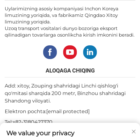
Uylarimizning asosiy kompaniyasi Inchon Koreya
limuzining yoriqida, va fabrikamiz Qingdao Xitoy
limuzining yoriqida.
Uzoq transport vositalari dunyo bozoriga eksport
qilinadigan tovarlarga osonlikcha kirish imkonini beradi.
ALOQAGA CHIQING
Add: xitoy, Zouping shahridagi Linchi qishlog'i
qo'mitasi sharqida 200 metr, Binzhou shahridagi
Shandong viloyati.
Elektron pochta:
[email protected]
Tel:
+82-3180427370
We value your privacy
Telefon:
+86-15564344404