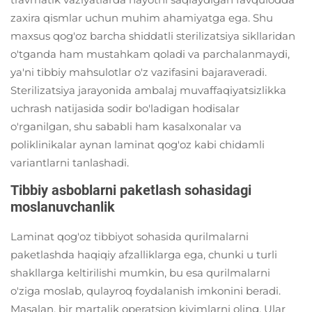
zaxira qismlar uchun muhim ahamiyatga ega. Shu
maxsus qog'oz barcha shiddatli sterilizatsiya sikllaridan
o'tganda ham mustahkam qoladi va parchalanmaydi,
ya'ni tibbiy mahsulotlar o'z vazifasini bajaraveradi.
Sterilizatsiya jarayonida ambalaj muvaffaqiyatsizlikka
uchrash natijasida sodir bo'ladigan hodisalar
o'rganilgan, shu sababli ham kasalxonalar va
poliklinikalar aynan laminat qog'oz kabi chidamli
variantlarni tanlashadi.
Tibbiy asboblarni paketlash sohasidagi
moslanuvchanlik
Laminat qog'oz tibbiyot sohasida qurilmalarni
paketlashda haqiqiy afzalliklarga ega, chunki u turli
shakllarga keltirilishi mumkin, bu esa qurilmalarni
o'ziga moslab, qulayroq foydalanish imkonini beradi.
Masalan, bir martalik operatsion kiyimlarni oling. Ular