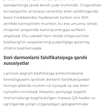
standartlariga javob berish juda muhimdir. O'rganishlar
ko'rsatayotiki, an'anaviy variantlar bilan solishtirganda
bioxil moddalardan foydalanish karbon izini 30%
atrofida kamaytirishi mumkin, bu esa umumiy ishlab
chiqarish jarayonida kamroq energiya sarflashi
anglatadi. Shu sababli ham ishlab chiqaruvchilar
boshlang'ich xarajatlarning yuqoriligiga qaramay,
o'tishni boshlamoqda.
Dori-darmonlarni falsifikatsiyaga qarshi
xususiyatlar
Laminat qog'ozli beshiklarga antikontraband
texnologiyasini qo'shish dorilarni falsifikatsiyadan
himoya qilishda muhim rol o'ynaydi va ular bilan
o'ynashni to'xtatadi. Masalan, partiyaga tegishli
ma'lumotlarga bog'liq bo'lgan maxsus QR-kodlar va
og'irilganda yorqin o'zgaradigan gologrammalar