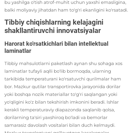
bu yashilga o'tish atrof-muhit uchun yaxshi emasligina,
balki moliyaviy jihatdan ham to'g'ri ekanligini ko'rsatadi.
Tibbiy chiqishlarning kelajagini
shakllantiruvchi innovatsiyalar
Harorat ko'rsatkichlari bilan intellektual
laminatlar
Tibbiy mahsulotlarni paketlash aynan shu sohaga xos
laminatlar tufayli aqlli bo'lib bormoqda, ularning
tarkibida temperaturani ko'rsatuvchi qurilmalar ham
bor. Mazkur qutilar transportirovka jarayonida dorilar
yoki boshqa nozik materiallar to'g'ri saqlangan yoki
yo'qligini ko'z bilan tekshirish imkonini beradi. Ishlar
kerakli temperaturaviy diapazonda saqlanib qolsa,
dorilarning ta'siri yaxshiroq bo'ladi va bemorlar
samarasiz davolash vositalari bilan duch kelmaydi.
Mazkur texnologiyani qo'llayotgan kasalxonalar