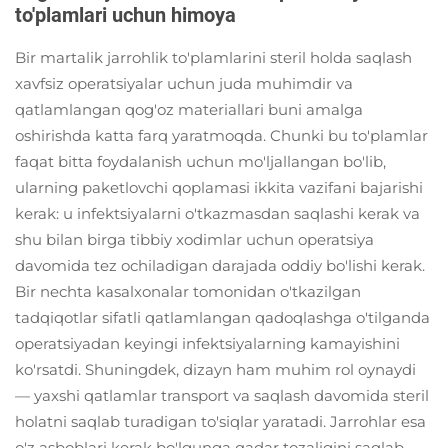
to'plamlari uchun himoya
Bir martalik jarrohlik to'plamlarini steril holda saqlash
xavfsiz operatsiyalar uchun juda muhimdir va
qatlamlangan qog'oz materiallari buni amalga
oshirishda katta farq yaratmoqda. Chunki bu to'plamlar
faqat bitta foydalanish uchun mo'ljallangan bo'lib,
ularning paketlovchi qoplamasi ikkita vazifani bajarishi
kerak: u infektsiyalarni o'tkazmasdan saqlashi kerak va
shu bilan birga tibbiy xodimlar uchun operatsiya
davomida tez ochiladigan darajada oddiy bo'lishi kerak.
Bir nechta kasalxonalar tomonidan o'tkazilgan
tadqiqotlar sifatli qatlamlangan qadoqlashga o'tilganda
operatsiyadan keyingi infektsiyalarning kamayishini
ko'rsatdi. Shuningdek, dizayn ham muhim rol oynaydi
— yaxshi qatlamlar transport va saqlash davomida steril
holatni saqlab turadigan to'siqlar yaratadi. Jarrohlar esa
o'z asboblari kerak bo'lgunga qadar tozaligini saqlab