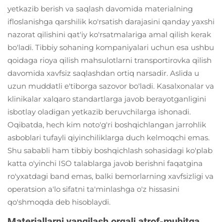
yetkazib berish va saqlash davomida materialning
ifloslanishga qarshilik ko'rsatish darajasini qanday yaxshi
nazorat qilishini qat'iy ko'rsatmalariga amal qilish kerak
bo'ladi. Tibbiy sohaning kompaniyalari uchun esa ushbu
qoidaga rioya qilish mahsulotlarni transportirovka qilish
davomida xavfsiz saqlashdan ortiq narsadir. Aslida u
uzun muddatli e'tiborga sazovor bo'ladi. Kasalxonalar va
klinikalar xalqaro standartlarga javob berayotganligini
isbotlay oladigan yetkazib beruvchilarga ishonadi.
Oqibatda, hech kim noto'g'ri boshqichlangan jarrohlik
asboblari tufayli qiyinchiliklarga duch kelmoqchi emas.
Shu sababli ham tibbiy boshqichlash sohasidagi ko'plab
katta o'yinchi ISO talablarga javob berishni faqatgina
ro'yxatdagi band emas, balki bemorlarning xavfsizligi va
operatsion a'lo sifatni ta'minlashga o'z hissasini
qo'shmoqda deb hisoblaydi.
Materiallarni yangilash orqali atrof-muhitga