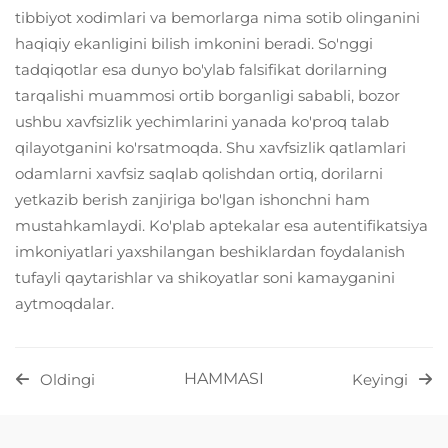
tibbiyot xodimlari va bemorlarga nima sotib olinganini
haqiqiy ekanligini bilish imkonini beradi. So'nggi
tadqiqotlar esa dunyo bo'ylab falsifikat dorilarning
tarqalishi muammosi ortib borganligi sababli, bozor
ushbu xavfsizlik yechimlarini yanada ko'proq talab
qilayotganini ko'rsatmoqda. Shu xavfsizlik qatlamlari
odamlarni xavfsiz saqlab qolishdan ortiq, dorilarni
yetkazib berish zanjiriga bo'lgan ishonchni ham
mustahkamlaydi. Ko'plab aptekalar esa autentifikatsiya
imkoniyatlari yaxshilangan beshiklardan foydalanish
tufayli qaytarishlar va shikoyatlar soni kamayganini
aytmoqdalar.
HAMMASI
Oldingi
Keyingi