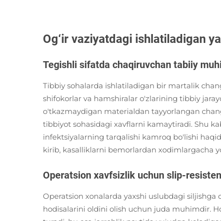
Og‘ir vaziyatdagi ishlatiladigan 
Tegishli sifatda chaqiruvchan tabiiy muhi
Tibbiy sohalarda ishlatiladigan bir martalik ch
shifokorlar va hamshiralar o'zlarining tibbiy jar
o'tkazmaydigan materialdan tayyorlangan changy
tibbiyot sohasidagi xavflarni kamaytiradi. Shu 
infektsiyalarning tarqalishi kamroq bo'lishi haqida
kirib, kasalliklarni bemorlardan xodimlargacha y
Operatsion xavfsizlik uchun slip-resisten
Operatsion xonalarda yaxshi uslubdagi siljishga c
hodisalarini oldini olish uchun juda muhimdir. H