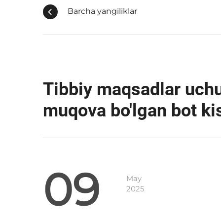
Barcha yangiliklar
Tibbiy maqsadlar uchu
muqova bo'lgan bot kis
09
May
2025