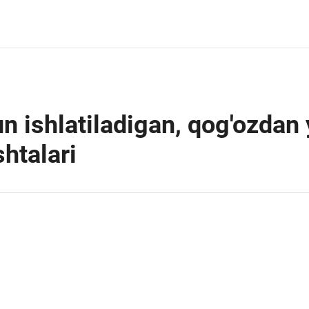
n ishlatiladigan, qog'ozdan
htalari