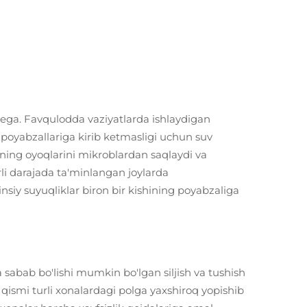
 ega. Favqulodda vaziyatlarda ishlaydigan
g poyabzallariga kirib ketmasligi uchun suv
ing oyoqlarini mikroblardan saqlaydi va
li darajada ta'minlangan joylarda
jinsiy suyuqliklar biron bir kishining poyabzaliga
 sabab bo'lishi mumkin bo'lgan siljish va tushish
 qismi turli xonalardagi polga yaxshiroq yopishib