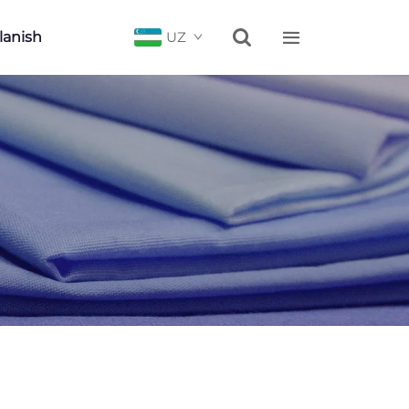


lanish
UZ