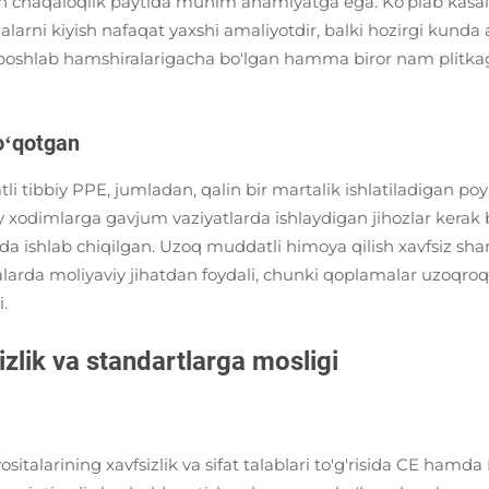
gan chaqaloqlik paytida muhim ahamiyatga ega. Ko'plab kasal
larni kiyish nafaqat yaxshi amaliyotdir, balki hozirgi kunda a
boshlab hamshiralarigacha bo'lgan hamma biror nam plitkaga
yoʻqotgan
atli tibbiy PPE, jumladan, qalin bir martalik ishlatiladigan 
iy xodimlarga gavjum vaziyatlarda ishlaydigan jihozlar kera
da ishlab chiqilgan. Uzoq muddatli himoya qilish xavfsiz sh
nalarda moliyaviy jihatdan foydali, chunki qoplamalar uzoqroq
.
zlik va standartlarga mosligi
italarining xavfsizlik va sifat talablari to'g'risida CE hamda 