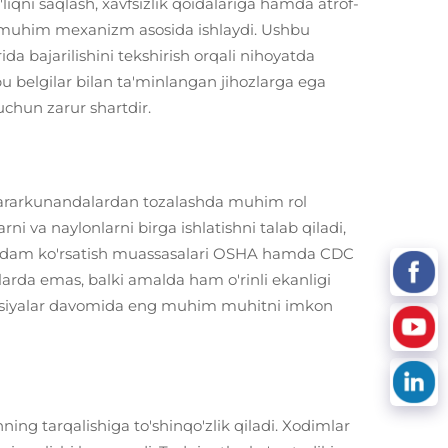
qni saqlash, xavfsizlik qoidalariga hamda atrof-
ar muhim mexanizm asosida ishlaydi. Ushbu
a bajarilishini tekshirish orqali nihoyatda
bu belgilar bilan ta'minlangan jihozlarga ega
uchun zarur shartdir.
i zararkunandalardan tozalashda muhim rol
rni va naylonlarni birga ishlatishni talab qiladi,
 yordam ko'rsatish muassasalari OSHA hamda CDC
tlarda emas, balki amalda ham o'rinli ekanligi
operatsiyalar davomida eng muhim muhitni imkon
ning tarqalishiga to'shinqo'zlik qiladi. Xodimlar