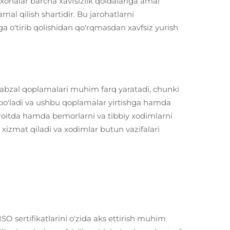
xonalar barcha xavfsizlik qoidalariga amal
mal qilish shartidir. Bu jarohatlarni
 o'tirib qolishidan qo'rqmasdan xavfsiz yurish
poyabzal qoplamalari muhim farq yaratadi, chunki
k bo'ladi va ushbu qoplamalar yirtishga hamda
aroitda hamda bemorlarni va tibbiy xodimlarni
 xizmat qiladi va xodimlar butun vazifalari
ISO sertifikatlarini o'zida aks ettirish muhim