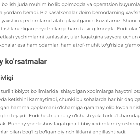
za bo'lish juda muhim bo'lib qolmoqda va operatsion buyumla
hga yordam beradi. Biz kasalxonalar doim bemorlarning xavfsiz
axshiroq echimlarni talab qilayotganini kuzatamiz. Shuni ayti
b tashlanadigan poyafzallarga ham ta'sir qilmoqda. Endi ular
etlash yechimlarini tanlasalar, ular faqatgina sayyora uchun 
onalar esa ham odamlar, ham atrof-muhit to'g'risida g'amxo'rl
y ko'rsatmalar
vligi
 turli tibbiyot bo'limlarida ishlaydigan xodimlarga hayotni o
yda ketishini kamaytiradi, chunki bu sohalarda har bir daqi
an hamma qoplamani o'lchamiga qaramay olib foydalanishlar
aqtni tejaydi. Endi hech qanday o'lchash yoki turli o'lchamd
erak. Bunday yondashuv faqatgina tibbiy xodimlarni yaxshiroq
r bilan bog'liq bo'lgan qiyinchiliklarni engillashtiradi.