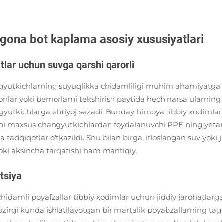
yagona bot kaplama asosiy xususiyatlari
tlar uchun suvga qarshi qarorli
angyutkichlarning suyuqlikka chidamliligi muhim ahamiyatga
ayonlar yoki bemorlarni tekshirish paytida hech narsa ularnin
utkichlarga ehtiyoj sezadi. Bunday himoya tibbiy xodimlarn
kabi maxsus changyutkichlardan foydalanuvchi PPE ning yetar
 tadqiqotlar o'tkazildi. Shu bilan birga, ifloslangan suv yoki 
oki aksincha tarqatishi ham mantiqiy.
tsiya
hidamli poyafzallar tibbiy xodimlar uchun jiddiy jarohatlarga
ozirgi kunda ishlatilayotgan bir martalik poyabzallarning tag