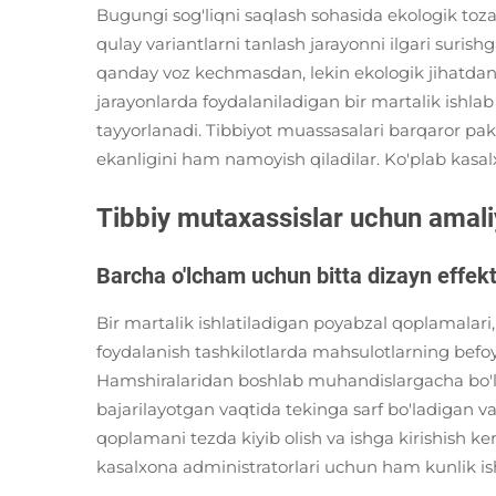
Bugungi sog'liqni saqlash sohasida ekologik to
qulay variantlarni tanlash jarayonni ilgari suris
qanday voz kechmasdan, lekin ekologik jihatdan y
jarayonlarda foydalaniladigan bir martalik ishla
tayyorlanadi. Tibbiyot muassasalari barqaror pak
ekanligini ham namoyish qiladilar. Ko'plab kasalx
Tibbiy mutaxassislar uchun amali
Barcha o'lcham uchun bitta dizayn effekti
Bir martalik ishlatiladigan poyabzal qoplamalari,
foydalanish tashkilotlarda mahsulotlarning befo
Hamshiralaridan boshlab muhandislargacha bo'lg
bajarilayotgan vaqtida tekinga sarf bo'ladigan v
qoplamani tezda kiyib olish va ishga kirishish k
kasalxona administratorlari uchun ham kunlik ishla