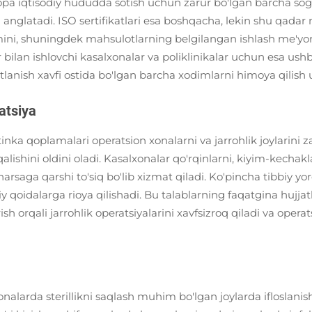
a iqtisodiy hududda sotish uchun zarur bo'lgan barcha sog'li
 anglatadi. ISO sertifikatlari esa boshqacha, lekin shu qad
mini, shuningdek mahsulotlarning belgilangan ishlash me'yorid
r bilan ishlovchi kasalxonalar va poliklinikalar uchun esa ush
tlanish xavfi ostida bo'lgan barcha xodimlarni himoya qilish 
ratsiya
tinka qoplamalari operatsion xonalarni va jarrohlik joylarin
lishini oldini oladi. Kasalxonalar qo'rqinlarni, kiyim-kechakla
arsaga qarshi to'siq bo'lib xizmat qiladi. Ko'pincha tibbiy
iy qoidalarga rioya qilishadi. Bu talablarning faqatgina hujja
irish orqali jarrohlik operatsiyalarini xavfsizroq qiladi va 
nalarda sterillikni saqlash muhim bo'lgan joylarda ifloslanish