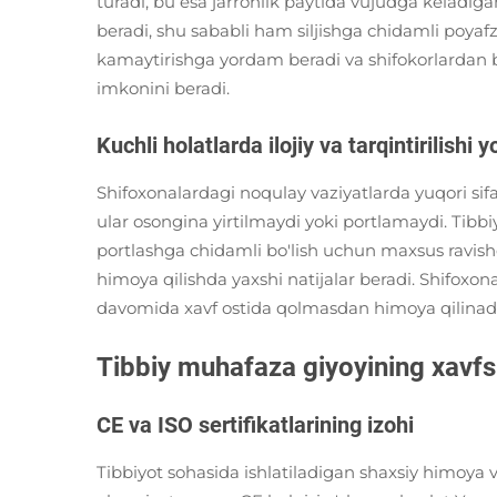
turadi, bu esa jarrohlik paytida vujudga keladi
beradi, shu sababli ham siljishga chidamli poyafza
kamaytirishga yordam beradi va shifokorlardan 
imkonini beradi.
Kuchli holatlarda ilojiy va tarqintirilishi 
Shifoxonalardagi noqulay vaziyatlarda yuqori sif
ular osongina yirtilmaydi yoki portlamaydi. Tibb
portlashga chidamli bo'lish uchun maxsus ravish
himoya qilishda yaxshi natijalar beradi. Shifoxo
davomida xavf ostida qolmasdan himoya qilinadi
Tibbiy muhafaza giyoyining xavfsi
CE va ISO sertifikatlarining izohi
Tibbiyot sohasida ishlatiladigan shaxsiy himoya vos