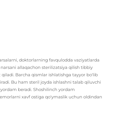
 narsalarni, doktorlarning favqulodda vaziyatlarda
rsani allaqachon sterilizatsiya qilish tibbiy
qiladi. Barcha qismlar ishlatishga tayyor bo'lib
radi. Bu ham steril joyda ishlashni talab qiluvchi
a yordam beradi. Shoshilinch yordam
bemorlarni xavf ostiga qo'ymaslik uchun oldindan