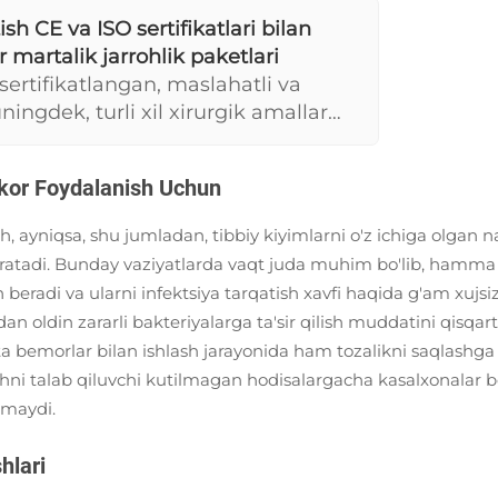
tish CE va ISO sertifikatlari bilan
 martalik jarrohlik paketlari
sertifikatlangan, maslahatli va
ningdek, turli xil xirurgik amallar
ni o'z ichiga oladi, oldindan
hlanadigan holda yetkaziladi, bu esa
kor Foydalanish Uchun
llash orqali yopishga imkon beradi va
ingdek, umumiy xajmdan foydalanish
lish, ayniqsa, shu jumladan, tibbiy kiyimlarni o'z ichiga olgan
lar uchun moslashtirilgan. Ekologik
aratadi. Bunday vaziyatlarda vaqt juda muhim bo'lib, hamma na
dlarini qo'llab-quvvatlaydi.
eradi va ularni infektsiya tarqatish xavfi haqida g'am xujsiz 
 oldin zararli bakteriyalarga ta'sir qilish muddatini qisqarti
hta bemorlar bilan ishlash jarayonida ham tozalikni saqlashg
shni talab qiluvchi kutilmagan hodisalargacha kasalxonalar 
olmaydi.
hlari