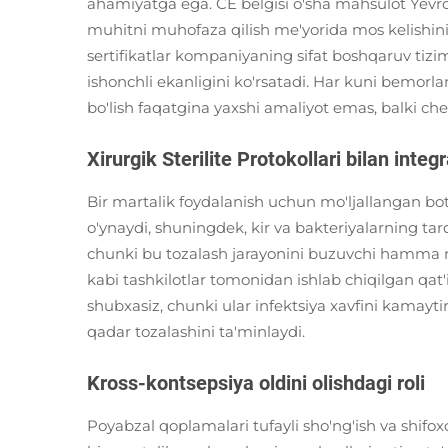
ahamiyatga ega. CE belgisi o'sha mahsulot Yevrop
muhitni muhofaza qilish me'yorida mos kelishini
sertifikatlar kompaniyaning sifat boshqaruv tizi
ishonchli ekanligini ko'rsatadi. Har kuni bemorla
bo'lish faqatgina yaxshi amaliyot emas, balki che
Xirurgik Sterilite Protokollari bilan integ
Bir martalik foydalanish uchun mo'ljallangan bo
o'ynaydi, shuningdek, kir va bakteriyalarning tarqa
chunki bu tozalash jarayonini buzuvchi hamma n
kabi tashkilotlar tomonidan ishlab chiqilgan qat'
shubxasiz, chunki ular infektsiya xavfini kamayt
qadar tozalashini ta'minlaydi.
Kross-kontsepsiya oldini olishdagi roli
Poyabzal qoplamalari tufayli sho'ng'ish va shifoxo