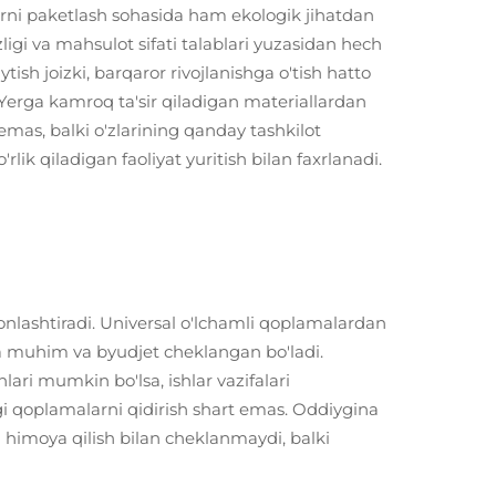
rni paketlash sohasida ham ekologik jihatdan
ligi va mahsulot sifati talablari yuzasidan hech
sh joizki, barqaror rivojlanishga o'tish hatto
 Yerga kamroq ta'sir qiladigan materiallardan
emas, balki o'zlarining qanday tashkilot
ik qiladigan faoliyat yuritish bilan faxrlanadi.
sonlashtiradi. Universal o'lchamli qoplamalardan
qa muhim va byudjet cheklangan bo'ladi.
i mumkin bo'lsa, ishlar vazifalari
agi qoplamalarni qidirish shart emas. Oddiygina
 himoya qilish bilan cheklanmaydi, balki