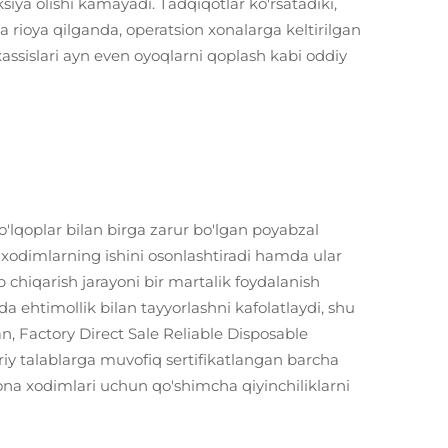
siya olishi kamayadi. Tadqiqotlar ko'rsatadiki,
a rioya qilganda, operatsion xonalarga keltirilgan
assislari ayn even oyoqlarni qoplash kabi oddiy
'lqoplar bilan birga zarur bo'lgan poyabzal
n xodimlarning ishini osonlashtiradi hamda ular
 chiqarish jarayoni bir martalik foydalanish
ehtimollik bilan tayyorlashni kafolatlaydi, shu
an, Factory Direct Sale Reliable Disposable
riy talablarga muvofiq sertifikatlangan barcha
xona xodimlari uchun qo'shimcha qiyinchiliklarni