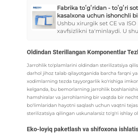
Fabrika toʻgʻridan - toʻgʻri so
kasalxona uchun ishonchli bir
Ushbu xirurgik set CE va ISO 
xavfsizlikni ta'minlaydi. U shu
uchun to'liq asboblar to'plami
sterillangan va ishlatilib tas
Oldindan Sterillangan Komponentlar Tez
kontsepsiyani oldindan steri
xavfsizligini saqlaydi, shun
Jarrohlik to'plamlarini oldindan sterilizatsiya qi
va belgilangan xirurgik talab
darhol jihoz talab qilayotganida barcha farqni y
paketlash esa qadrlilik maqsa
xodimlarning tezda tayyorgarlik ko'rishiga imkon b
kelganda, bu bemorlarning jarrohlik boshlanishidan
hamshiralar va jarrohlarning bir vaqtda bir nec
bo'limlaridan hayotni saqlash uchun vaqtni teja
sterilizatsiya qilingan uskunalarsiz to'g'ri ishlay 
Eko-loyiq paketlash va shifoxona ishlatis