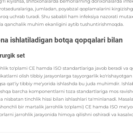
g'ri kiyishsa, shifoxonalarda bemorlarning dorixonalarda infek
rotseduralariga, jumladan, poyabzal qoplamalarini kirgizishg
mroq uchrab turadi. Shu sababli ham infeksiya nazorati mutax
da qanchalik muhim ekanligini aytib tushuntirishmoqda.
na ishlatiladigan botqa qopqalari bilan
rurgik set
lik to'plami CE hamda ISO standartlariga javob beradi va qo
ikatlarni olish tibbiy jarayonlarga tayyorgarlik ko'rishayotga
qsa qat'iy tibbiy me'yorida ishlashda bu juda muhimdir. Ishlab
hqa barcha komponentlarni toza standartlariga mos ravishda 
 nisbatan tinchlik hissi bilan ishlashlari ta'minlanadi. Masal
shonchli bir martalik jarrohlik to'plami) CE hamda ISO me'yo
rlarni jarrohlik jarayonida himoya qilishni oshiradi va kasal