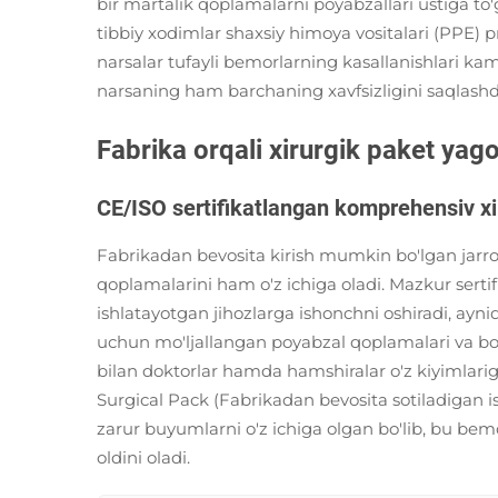
bir martalik qoplamalarni poyabzallari ustiga to'
tibbiy xodimlar shaxsiy himoya vositalari (PPE) p
narsalar tufayli bemorlarning kasallanishlari ka
narsaning ham barchaning xavfsizligini saqlash
Fabrika orqali xirurgik paket yago
CE/ISO sertifikatlangan komprehensiv xi
Fabrikadan bevosita kirish mumkin bo'lgan jarroh
qoplamalarini ham o'z ichiga oladi. Mazkur sertif
ishlatayotgan jihozlarga ishonchni oshiradi, ayni
uchun mo'ljallangan poyabzal qoplamalari va bos
bilan doktorlar hamda hamshiralar o'z kiyimlariga
Surgical Pack (Fabrikadan bevosita sotiladigan i
zarur buyumlarni o'z ichiga olgan bo'lib, bu bemo
oldini oladi.