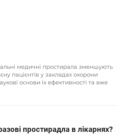
ріальні медичні простирала зменшують
ієну пацієнтів у закладах охорони
аукові основи їх ефективності та вже
безпеки.
разові простирадла в лікарнях?