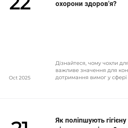
22
охорони здоров'я?
Дізнайтеся, чому чохли д
важливе значення для конт
дотримання вимог у сфері 
Oct 2025
зменшують ризики та підв
Як поліпшують гігієну