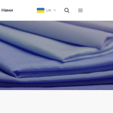


З Нами
UK