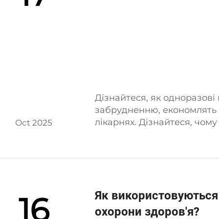
Дізнайтеся, як одноразов
забрудненню, економлять ч
лікарнях. Дізнайтеся, чом
Oct 2025
контролі інфекцій та ефект
Як використовуються 
16
охорони здоров'я?