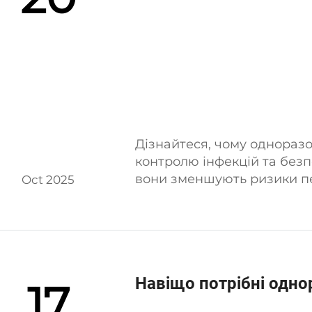
Дізнайтеся, чому однораз
контролю інфекцій та безпе
вони зменшують ризики п
Oct 2025
підвищують ефективність г
сьогодні.
Навіщо потрібні одно
17