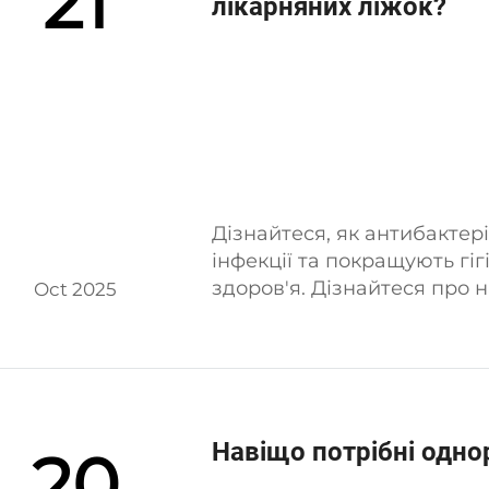
21
лікарняних ліжок?
Дізнайтеся, як антибакте
інфекції та покращують гіг
здоров'я. Дізнайтеся про н
Oct 2025
сьогодні підвищте рівень 
Навіщо потрібні одно
20