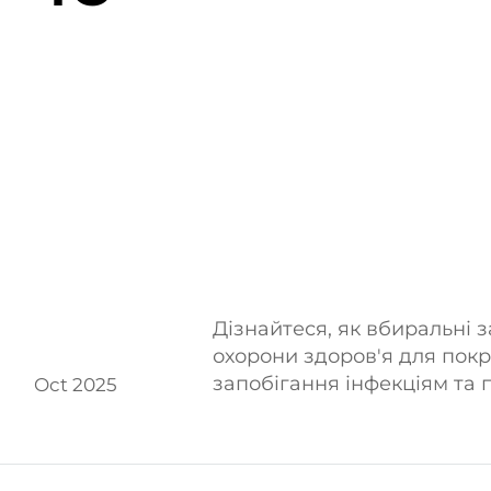
Дізнайтеся, як вбиральні 
охорони здоров'я для пок
запобігання інфекціям та 
Oct 2025
з основними сферами зас