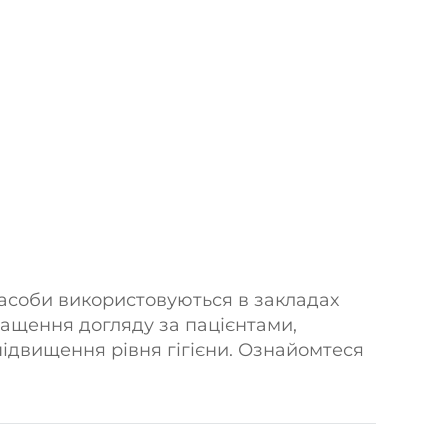
засоби використовуються в закладах
ращення догляду за пацієнтами,
підвищення рівня гігієни. Ознайомтеся
тосування та найкращими практиками.