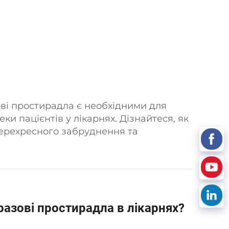
ові простирадла є необхідними для
ки пацієнтів у лікарнях. Дізнайтеся, як
ерехресного забруднення та
ігієни. Дослідіть переваги вже
разові простирадла в лікарнях?