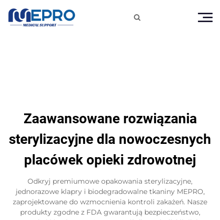

Zaawansowane rozwiązania
sterylizacyjne dla nowoczesnych
placówek opieki zdrowotnej
Odkryj premiumowe opakowania sterylizacyjne,
jednorazowe klapry i biodegradowalne tkaniny MEPRO,
zaprojektowane do wzmocnienia kontroli zakażeń. Nasze
produkty zgodne z FDA gwarantują bezpieczeństwo,