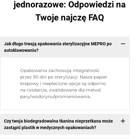
jednorazowe: Odpowiedzi na
Twoje najczę FAQ
Jak długo trwają opakowania sterylizacyjne MEPRO po
autoklawowaniu?
Opakowania zachowują integralność
przez 90 dni po sterylizacji. Nasze papier
krepowy i nieplecione opcje są odporno
na rozdarcie, zwalidowane dla metod
pary/wodorynu/promieniowania.
Czy twoja biodegradowalna tkanina nieprzetkana może
zastąpić plastik w medycznych opakowaniach?