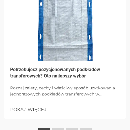
Potrzebujesz pozycjonowanych podkładów
transferowych? Oto najlepszy wybór
Poznaj zalety, cechy i właściwy sposób użytkowania
jednorazowych podkładów transferowych w
środowiskach opieki zdrowotnej, podkreślając
higienę, wygodę pacjenta i kontrolę zakażeń dzięki
POKAŻ WIĘCEJ
opcjom o wysokim pochłanianiu.