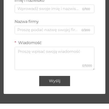
Imię i nazwisko
0/100
Nazwa firmy
0/200
Wiadomość
0/1000
Wyślij