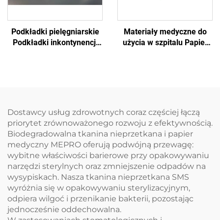
Podkładki pielęgniarskie
Materiały medyczne do
Podkładki inkontynencji
użycia w szpitalu Papier
Jednorazowa tablica
do egzaminów
egzaminacyjna
jednorazowych
Jednorazowa podkładka
Dostawcy usług zdrowotnych coraz częściej łączą
priorytet zrównoważonego rozwoju z efektywnością.
Biodegradowalna tkanina nieprzetkana i papier
medyczny MEPRO oferują podwójną przewagę:
wybitne właściwości barierowe przy opakowywaniu
narzędzi sterylnych oraz zmniejszenie odpadów na
wysypiskach. Nasza tkanina nieprzetkana SMS
wyróżnia się w opakowywaniu sterylizacyjnym,
odpiera wilgoć i przenikanie bakterii, pozostając
jednocześnie oddechowalna.