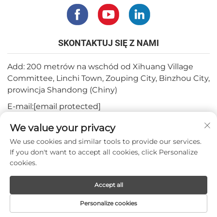
SKONTAKTUJ SIĘ Z NAMI
Add: 200 metrów na wschód od Xihuang Village
Committee, Linchi Town, Zouping City, Binzhou City,
prowincja Shandong (Chiny)
E-mail:
[email protected]
Tel.:
+82-3180427370
We value your privacy
Telefon:
+86-15564344404
We use cookies and similar tools to provide our services.
If you don't want to accept all cookies, click Personalize
WhatsApp:
+82-1022396668
cookies.
Accept all
Prawa autorskie © 2024 Mepro Medical Co.,Ltd.
Personalize cookies