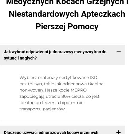
Medycznych Kocach Grzejnych i
Niestandardowych Apteczkach
Pierszej Pomocy
Jak wybrać odpowiedni jednorazowy medyczny koc do
sytuacji nagłych?
Wybierz materiały certyfikowane ISO,
bez toksyn, takie jak oddechowa tkanina
non-woven. Nasze kocie MEPRO
zapobiegają utracie 80% ciepła, co jest
idealne do leczenia hipotermii i
transportu pacjentów.
Dlaczego używać jednorazowych koców grzejnych