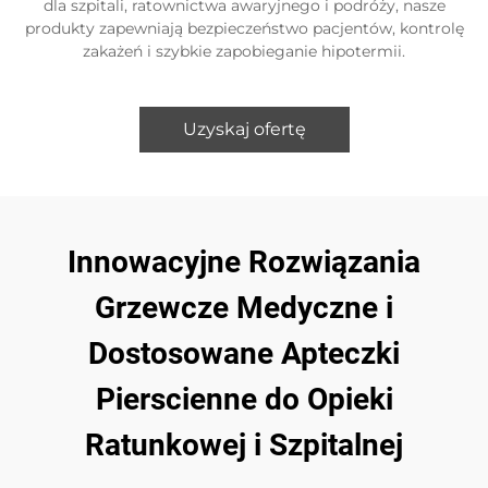
dla szpitali, ratownictwa awaryjnego i podróży, nasze
produkty zapewniają bezpieczeństwo pacjentów, kontrolę
zakażeń i szybkie zapobieganie hipotermii.
Uzyskaj ofertę
Innowacyjne Rozwiązania
Grzewcze Medyczne i
Dostosowane Apteczki
Pierscienne do Opieki
Ratunkowej i Szpitalnej