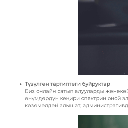
Түзүлгөн тартиптеги буйруктар
:
Биз онлайн сатып алууларды жөнөкө
өнүмдөрдүн кеңири спектрин оңой эл
көзөмөлдөй алышат, административди