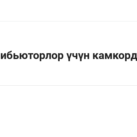
ибьюторлор үчүн камкорд