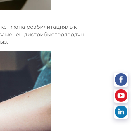
екет жана реабилитациялык
үү менен дистрибьюторлордун
ыз.