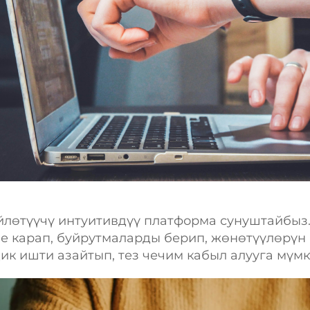
йлөтүүчү интуитивдүү платформа сунуштайбыз
е карап, буйрутмаларды берип, жөнөтүүлөрүн
к ишти азайтып, тез чечим кабыл алууга мүмк