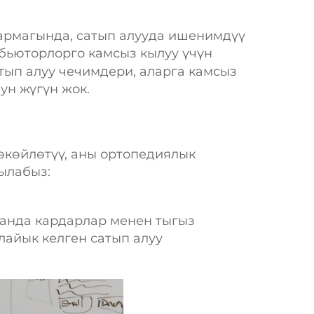
армагында, сатып алууда ишенимдүү
ибьюторлорго камсыз кылуу үчүн
тып алуу чечимдери, аларга камсыз
ун жүгүн жок.
өкөйлөтүү, аны ортопедиялык
ылабыз:
манда кардарлар менен тыгыз
айык келген сатып алуу