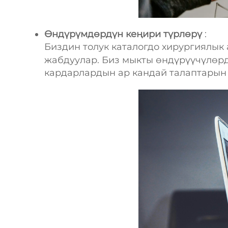
Өндүрүмдөрдүн кеңири түрлөрү
:
Биздин толук каталогдо хирургиялык
жабдуулар. Биз мыкты өндүрүүчүлөр
кардарлардын ар кандай талаптарын 