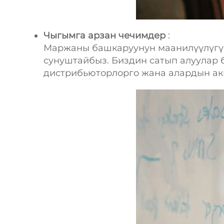
Чыгымга арзан чечимдер
:
Маржаны башкаруунун маанилүүлүгү
сунуштайбыз. Биздин сатып алуулар
дистрибьюторлорго жана алардын ак