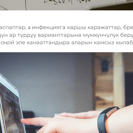
 аспаптар,
инфекцияга каршы каражаттар, бр
а
дүн ар түрдүү варианттарына мүмкүнчүлүк бер
оңой эле канааттандыра аларын камсыз кылаб