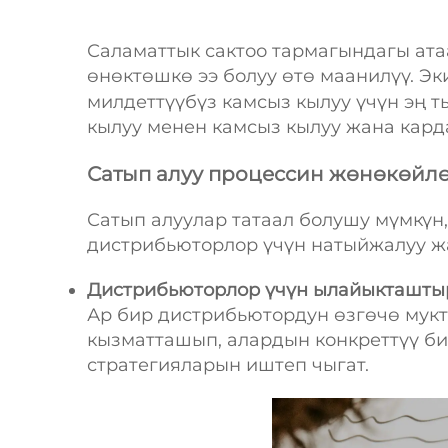
Саламаттык сактоо тармагындагы ат
өнөктөшкө ээ болуу өтө маанилүү. Э
милдеттүүбүз камсыз кылуу үчүн эң 
кылуу менен камсыз кылуу жана кард
Сатып алуу процессин жөнөкөйлө
Сатып алуулар татаал болушу мүмкүн
дистрибьюторлор үчүн натыйжалуу ж
Дистрибьюторлор үчүн ылайыкташт
Ар бир дистрибьютордун өзгөчө мук
кызматташып, алардын конкреттүү б
стратегияларын иштеп чыгат.