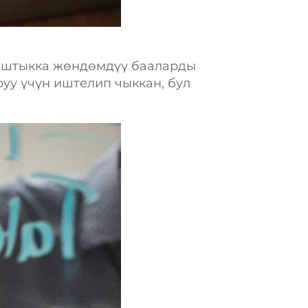
даштыкка жөндөмдүү бааларды
у үчүн иштелип чыккан, бул