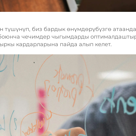
н түшүнүп, биз бардык өнүмдөрүбүзгө атаан
 боюнча чечимдер чыгымдарды оптималдаштыру
ыркы кардарларына пайда алып келет.