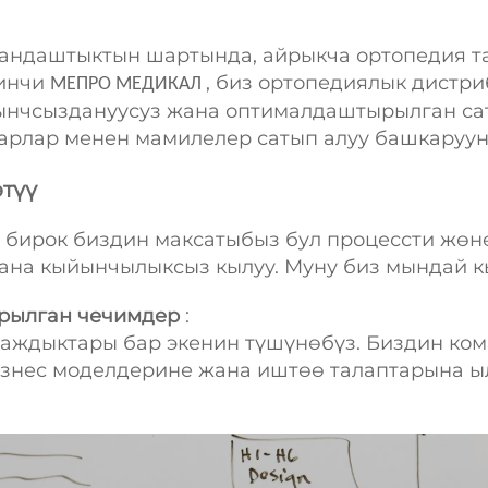
аандаштыктын шартында, айрыкча ортопедия т
кинчи
, биз ортопедиялык дистр
МЕПРО МЕДИКАЛ
тынчсыздануусуз жана оптималдаштырылган са
арлар менен мамилелер сатып алуу башкаруун
түү
, бирок биздин максатыбыз бул процессти жөн
ана кыйынчылыксыз кылуу. Муну биз мындай к
ырылган чечимдер
:
таждыктары бар экенин түшүнөбүз. Биздин ко
изнес моделдерине жана иштөө талаптарына ыл