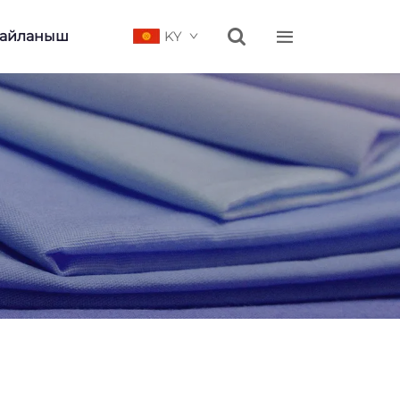


Байланыш
KY