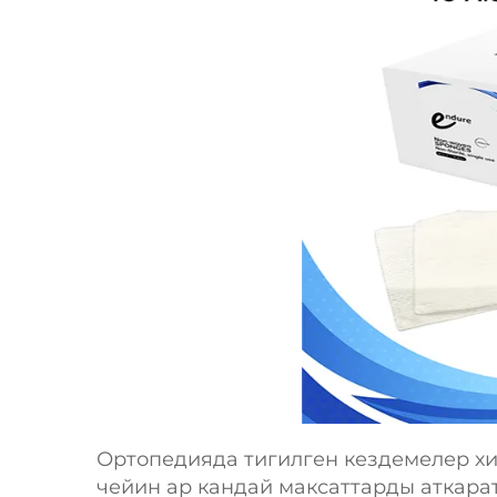
Ортопедияда тигилген кездемелер х
чейин ар кандай максаттарды аткара