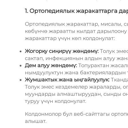
1. Ортопедиялык жаракаттарга д
Ортопедиялык жаракаттар, мисалы, 
көбүнчө жараатты кылдат дарылоону 
жаракаттар үчүн көп колдонулат:
Жогорку сиңирүү жөндөмү:
Толук эме
сактап, инфекциянын алдын алуу жана
Дем алуу жөндөмү:
Топурактан жасал
нымдуулуктун жана бактериялардын т
Жумшактык жана ыңгайлуулук:
Тканд
Толук эмес кездемелер жараларды, 
муундарды алмаштыруудан, сынды оң
туруу үчүн колдонулат.
Колдонмолор бул веб-сайттагы орто
алышат.