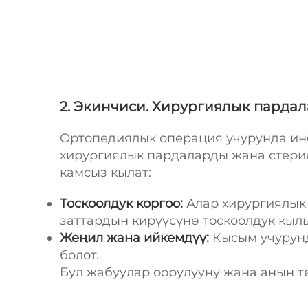
2. Экинчиси. Хирургиялык парда
Ортопедиялык операция учурунда ин
хирургиялык пардаларды жана стери
камсыз кылат:
Тоскоолдук коргоо:
Алар хирургиялык
заттардын кирүүсүнө тоскоолдук кыл
Жеңил жана ийкемдүү:
Кысым учурунд
болот.
Бул жабуулар оорулууну жана анын т