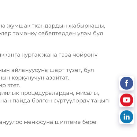
ана жумшак ткандардын жабыркашы,
елер төмөнкү себептерден улам бул
кканга кургак жана таза чөйрөнү
ын айлануусуна шарт түзөт, бул
ын коркунучун азайтат.
р этет.
диялык процедуралардан, мисалы,
ан пайда болгон сүртүүлөрдү таңып
таңуулоо менюсуна шилтеме бере