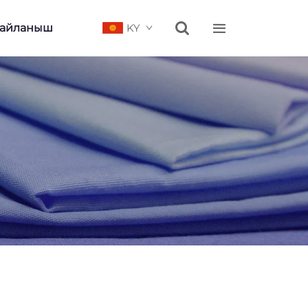


Байланыш
KY