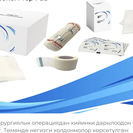
ирургиялык операциядан кийинки дарылоодон
т. Төмөндө негизги колдонмолор көрсөтүлгөн: