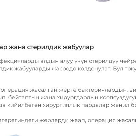
лар жана стерилдик жабуулар
фекцияларды алдын алуу үчүн стерилдүү чөйр
лдик жабууларды жасоодо колдонулат. Бул ток
 операция жасалган жерге бактериялардын, в
ып, бейтаптын жана хирургдардын коопсуздугун
а кийилбеген хирургиялык пардалар жеңил бо
егерегиндеги жерлерди жаап, операция жасалг