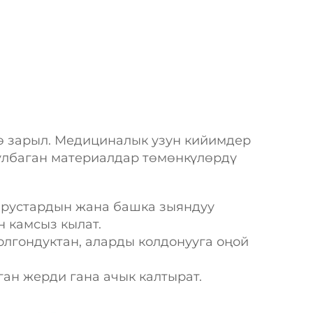
ө зарыл. Медициналык узун кийимдер
улбаган материалдар төмөнкүлөрдү
ирустардын жана башка зыяндуу
 камсыз кылат.
лгондуктан, аларды колдонууга оңой
ан жерди гана ачык калтырат.