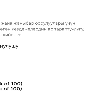
 жана жаныбар оорулуулары үчүн
өгөн кездемелердин ар тараптуулугу,
н кийинки
онулушу