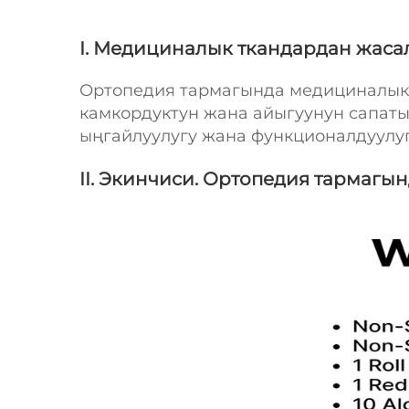
I. Медициналык ткандардан жас
Ортопедия тармагында медициналык 
камкордуктун жана айыгуунун сапаты
ыңгайлуулугу жана функционалдуулуг
II. Экинчиси. Ортопедия тармаг