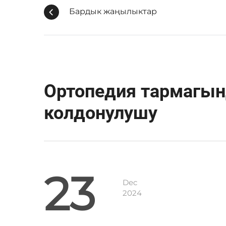
Бардык жаңылыктар
Ортопедия тармагы
колдонулушу
23
Dec
2024