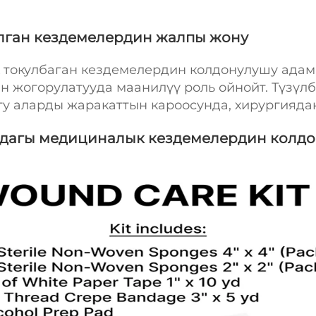
алган кездемелердин жалпы жону
токулбаган кездемелердин колдонулушу адам
н жогорулатууда маанилүү роль ойнойт. Түзүлб
у аларды жаракаттын кароосунда, хирургияда
ындагы медициналык кездемелердин колд