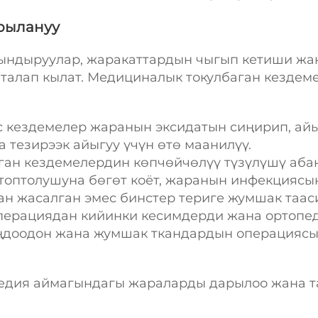
арылануу
сындыруулар, жаракаттардын чыгып кетиши ж
талап кылат. Медициналык токулбаган кездем
с кездемелер жаранын эксидатын сиңирип, айы
 тезирээк айыгуу үчүн өтө маанилүү.
ган кездемелердин көпчөйчөлүү түзүлүшү абан
оптолушуна бөгөт коёт, жаранын инфекциясын
ан жасалган эмес бинстер териге жумшак тааси
операциядан кийинки кесимдерди жана ортопе
доодон жана жумшак ткандардын операциясын
педия аймагындагы жараларды дарылоо жана 