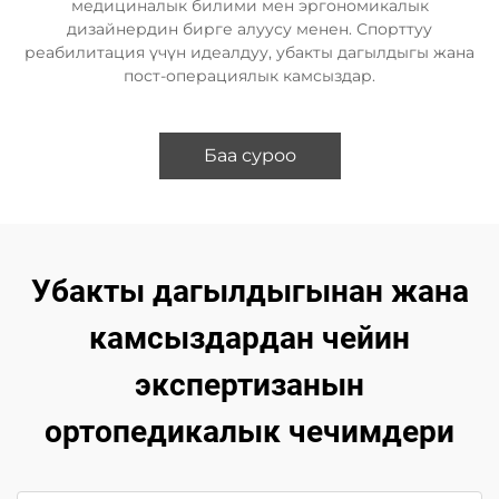
медициналык билими мен эргономикалык
дизайнердин бирге алуусу менен. Спорттуу
реабилитация үчүн идеалдуу, убакты дагылдыгы жана
пост-операциялык камсыздар.
Баа суроо
Убакты дагылдыгынан жана
камсыздардан чейин
экспертизанын
ортопедикалык чечимдери