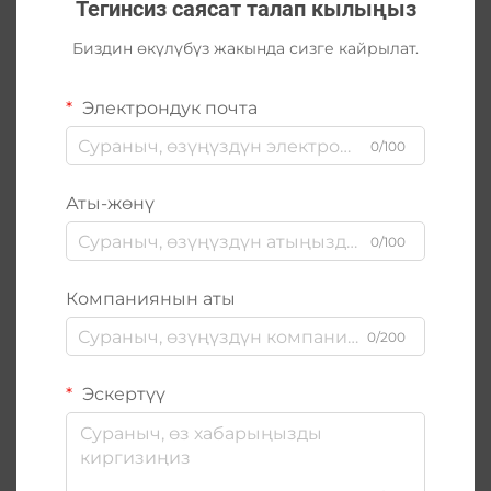
Тегинсиз саясат талап кылыңыз
Биздин өкүлүбүз жакында сизге кайрылат.
Электрондук почта
0/100
Аты-жөнү
0/100
Компаниянын аты
0/200
Эскертүү