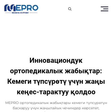

Инновациондук
ортопедикалык жабықтар:
Кемеги түпсүрөтү үчүн жаңы
кеңес-тарактуу қолдоо
MEPRO ортопедикалык жабықтары кемеги түпсүрөтүн
баскаруу үчүн жаңылайык чечимдер көрсөтөт,