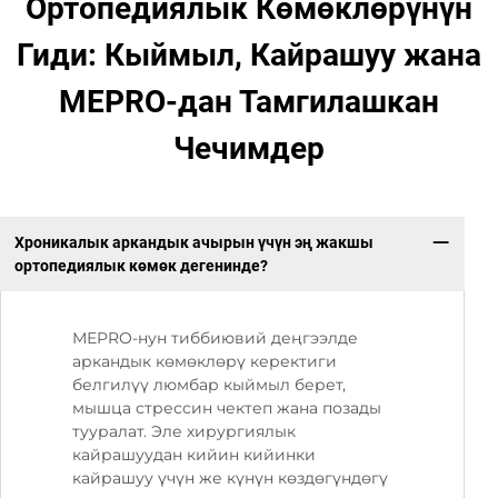
Ортопедиялык Көмөклөрүнүн
Гиди: Кыймыл, Кайрашуу жана
МЕPRO-дан Тамгилашкан
Чечимдер
Хроникалык аркандык ачырын үчүн эң жакшы
ортопедиялык көмөк дегенинде?
МЕPRO-нун тиббиювий деңгээлде
аркандык көмөклөрү керектиги
белгилүү люмбар кыймыл берет,
мышца стрессин чектеп жана позады
тууралат. Эле хирургиялык
кайрашуудан кийин кийинки
кайрашуу үчүн же күнүн көздөгүндөгү