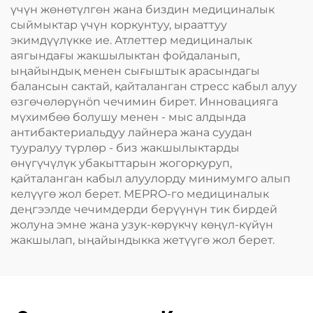
үчүн жөнөтүлгөн жана биздин медициналык
сыймыктар үчүн коркунтуу, ырааттуу
экимдүүлүкке ие. Атлеттер медициналык
аягындағы жакшылыктан фойдаланып,
ыңайындық менен сығыштык арасындагы
балансын сактай, қайталанган стресс кабыл алуу
өзгөчөлөрүнön чечимин бирет. Инновацияга
мүхимбөө болушу менен - мыс алдында
антибактериальдуу лайнера жана суудан
тууралуу түрлөр - биз жакшылыктарды
өнүгүчүлүк убакыттарын жогоркуруп,
қайталанган кабыл алуулорду минимумго алып
келүүгө жол берет. MEPRO-го медициналык
деңгээлде чечимдерди берүүнүн тик бирдей
жолуна эмне жана узук-көрүкчү көңүл-күйүн
жакшылап, ыңайындыкка жетүүгө жол берет.