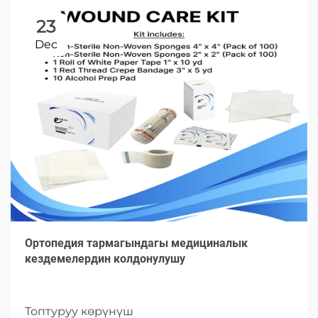
23
Dec
Ортопедия тармагындагы медициналык
кездемелердин колдонулушу
Топтуруу көрүнүш