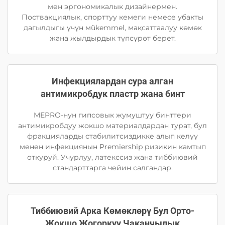
мен эргономикалык дизайнермен.
Поствакциялык, спорттуу кемеги немесе убакты
дагылдыгы үчүн мükemmel, мақсаттаалуу көмөк
жана жылдырдык түпсүрөт берет.
Инфекциялардан сура алган
антимикробдук пластр жана бинт
MEPRO-нун гипсовык жумуштуу бинттери
антимикробдуу жокшо материалдардан турат, бул
фракцияларды стабилитсиздикке алып келүү
менен инфекциянын Premiership ризикин камтып
откуруй. Учурлуу, латекссиз жана тиббиювий
стандарттарга чейин салгандар.
Тиббиювий Арка Көмөклөрү Бул Орто-
Жокшо Жогоркуу Чаканчылык