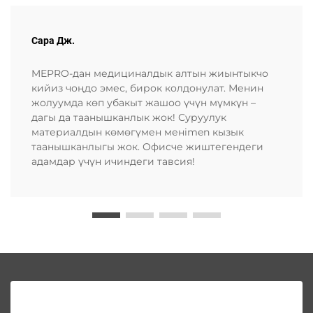
Сара Дж.
MEPRO-дан медициналдык алтын жиынтыкчо
кийиз чоңдо эмес, бирок колдонулат. Менин
жолуумда көп убакыт жашоо үчүн мүмкүн –
дагы да таанышканлык жок! Суруулук
материалдын көмөгүмен менimen кызык
таанышканлыгы жок. Офисче жиштегендеги
адамдар үчүн ичиндеги тавсия!