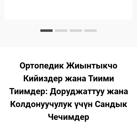
Ортопедик Жиынтыкчо
Кийиздер жана Тиими
Тиимдер: Доруджаттуу жана
Колдонуучулук үчүн Сандык
Чечимдер