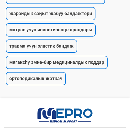
жарандык саңыт жабуу бандажтери
матрас үчүн инконтиненце аралдары
травма үчүн эластик бандаж
мягакchy эмне-бир медициналдык поддар
ортопедикалык жаткач