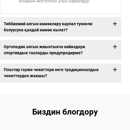
ачырын жоготкоо үчүн идеалдуу.
Тиббиювий аягын көмөклөрү карпал туннели
болуусуна қандай көмөк кылат?
Ортопедик аягын жиынтыкчо кийиздери
спортивдык тааларды предупредирме?
Пластир гауже чекиттери неге традиционалдык
чекиттерден жакшы?
Биздин блогдору