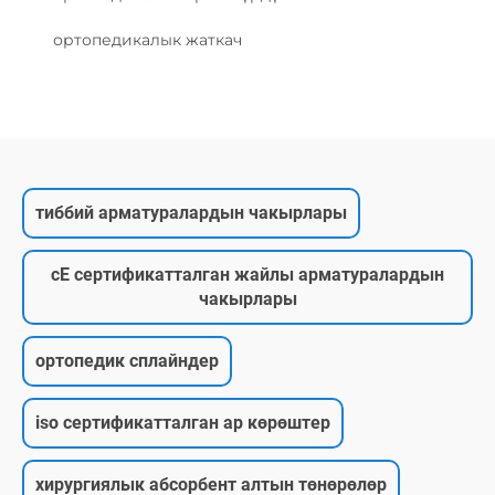
ортопедикалык жаткач
тиббий арматуралардын чакырлары
cE сертификатталган жайлы арматуралардын
чакырлары
ортопедик сплайндер
iso сертификатталган ар көрөштер
хирургиялык абсорбент алтын төнөрөлөр