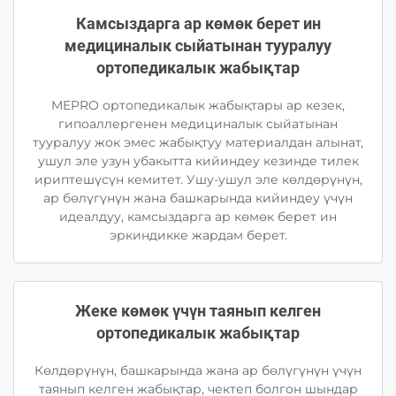
Камсыздарга ар көмөк берет ин
медициналык сыйатынан тууралуу
ортопедикалык жабықтар
MEPRO ортопедикалык жабықтары ар кезек,
гипоаллергенен медициналык сыйатынан
тууралуу жок эмес жабықтуу материалдан алынат,
ушул эле узун убакытта кийиндеу кезинде тилек
ириптешүсүн кемитет. Ушу-ушул эле көлдөрүнүн,
ар бөлүгүнүн жана башкарында кийиндеу үчүн
идеалдуу, камсыздарга ар көмөк берет ин
эркиндикке жардам берет.
Жеке көмөк үчүн таянып келген
ортопедикалык жабықтар
Көлдөрүнүн, башкарында жана ар бөлүгүнүн үчүн
таянып келген жабықтар, чектеп болгон шындар