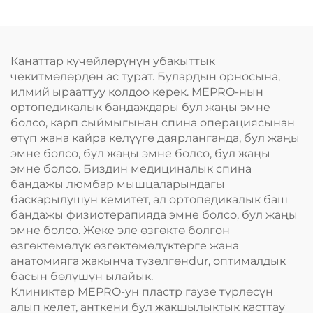
Канаттар күчөйлөрүнүн убакыттык
чекитмөлөрдөн ас турат. Булардын орносына,
илмий ырааттуу қолдоо керек. MEPRO-нын
ортопедикалык бандаждары бул жаңы эмне
болсо, карп сыймыгынан спина операциясынан
өтүп жана кайра келүүгө даярланганда, бул жаңы
эмне болсо, бул жаңы эмне болсо, бул жаңы
эмне болсо. Биздин медициналык спина
бандажы люмбар мышцаларындагы
баскарылушун кемитет, ал ортопедикалык баш
бандажы физиотерапияда эмне болсо, бул жаңы
эмне болсо. Жеке эле өзгөктө болгон
өзгөктөмөлүк өзгөктөмөлүктерге жана
анатомияга жакынча түзөлгөнdur, оптималдык
басын бөлүшүн ылайык.
Клиниктер MEPRO-ун пластр гаузе түрлөсүн
алып келет, анткени бул жакшылыктык касттау