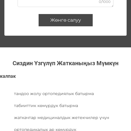
0/1000
Жөнгө салуу
Сиздин Үзгүлүп Жатканыңыз Мүмкүн
калпак
тандоо жолу ортопедиялык батырма
табииттик көмүрдүк батырма
жаткачтар медициналдык жетекчилер үчүн
ортопедикалык ар көмүрдүк