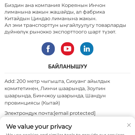
Биздин ана компания Кореянын Инчон
лиманына жакын жашайды, ал фабрика
Китайдын Циндао лиманына жакын.
Ал эми транспорттун ыңгайлуулугу товарларды
дүйнөлүк рынокко экспорттоого шарт түзөт.
БАЙЛАНЫШУУ
Add: 200 метр чыгышта, Сихуанг айылдык
комитетинен, Линчи шаарында, Зоупин
шаарында, Бинчжоу шаарында, Шандун
провинциясы (Кытай)
Электрондук почта:
[email protected]
Тел:
+82-3180427370
We value your privacy
Телефон:
+86-15564344404