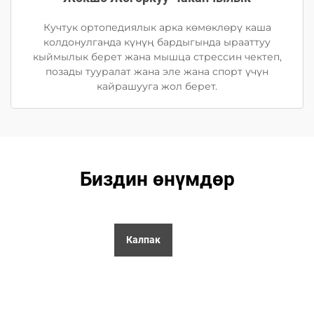
Кучтук ортопедиялык арка көмөклөрү каша
колдонулганда күнүң бардыгында ырааттуу
кыймылык берет жана мышца стрессин чектеп,
позады тууралат жана эле жана спорт үчүн
кайрашууга жол берет.
Биздин өнүмдөр
Калпак