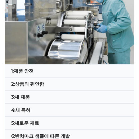
1:제품 안전
2:상품의 편안함
3:새 제품
4:새 특허
5:새로운 재료
6:반치마크 샘플에 따른 개발