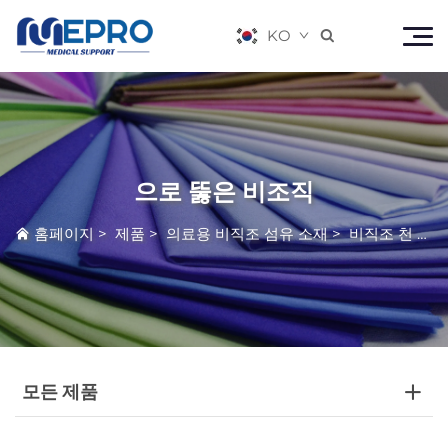
KO

으로 뚫은 비조직
홈페이지
>
제품
>
의료용 비직조 섬유 소재
>
비직조 천
>
으
모든 제품