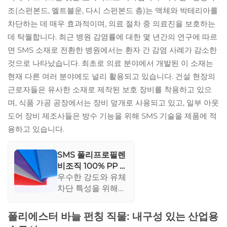
기능을 제공하며, 체
조(스펀본드, 멜트블운, 다시 스펀본드 층)는 액체와 박테리아를
액과 세균 장벽을
차단하는 데 매우 효과적이며, 의료 절차 중 의료진을 보호하는
강화합니다. 친환경
적이며 재활용이 가
데 탁월합니다. 최근 병원 감염률에 대한 몇 년간의 연구에 따르
능한 이 직물은 지
면 SMS 소재로 전환한 병원에서는 환자 간 감염 사례가 감소한
속 가능한 의료 실
것으로 나타났습니다. 최초로 의료 분야에서 개발된 이 소재는
천을 지원하며, 감염
현재 다른 여러 분야에도 널리 활용되고 있습니다. 건설 현장의
관리에 중점을 둔
근로자들은 유사한 소재로 제작된 보호 장비를 착용하고 있으
병원에 있어 이상적
인 선택입니다.
며, 식품 가공 공장에서는 장비 덮개로 사용되고 있고, 일부 아웃
도어 장비 제조사들은 방수 기능을 위해 SMS 기술을 제품에 적
용하고 있습니다.
SMS 폴리프로필렌
비조직 100% PP 의
료 스푼본드 비조직
우수한 강도와 유체
병원 침대 시트, 얼
차단 특성을 위해
굴 마스크, 기저귀,
설계된 이 SMS 폴
뒷옷
리프로필렌 비직조
폴리에스터 바늘 펀칭 직물: 내구성 있는 산업용
섬유는 일반적인 의