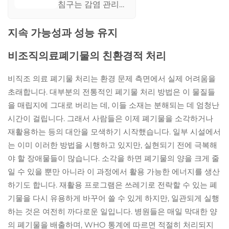
구 비직물 일회용
침구는 감염 관리에
파란색 병원용 일회
서 최대 효율성을
용 침구
위해 제작되었습니
지속 가능성과 성능 유지
다. 항미생물 처리
기술을 적용하여 의
비조직의료폐기물의 친환경적 처리
료기관 내 감염을
줄이는 데 중요한
비직조 의료 폐기물 처리는 환경 문제 측면에서 실제 어려움을
역할을 하며, 환자와
초래합니다. 대부분의 전통적인 폐기물 처리 방법은 이 물질들
의료진에게 더 안전
을 매립지에 그대로 버리는 데, 이들 소재는 분해되는 데 엄청난
한 환경을 제공합니
다.
시간이 걸립니다. 그래서 사람들은 이제 폐기물을 소각하거나
재활용하는 등의 대안을 모색하기 시작했습니다. 일부 시설에서
는 이미 이러한 방법을 시행하고 있지만, 실현되기 전에 극복해
야 할 장애물들이 많습니다. 소각을 하면 폐기물의 양을 크게 줄
일 수 있을 뿐만 아니라 이 과정에서 활용 가능한 에너지를 생산
하기도 합니다. 재활용 프로그램은 쓰레기로 전락할 수 있는 폐
기물을 다시 유용하게 바꾸어 쓸 수 있게 하지만, 일관되게 실행
하는 것은 여전히 까다로운 일입니다. 병원들은 매일 막대한 양
의 폐기물을 배출하며, WHO 통계에 따르면 적절히 처리되지