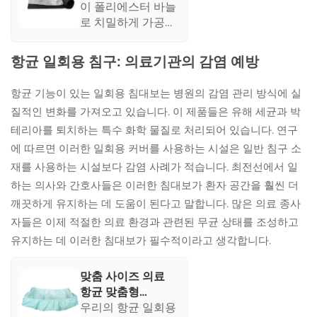
직물/조직/조직/필
이 폴리에스터 바늘
트
로 치밀하게 가공된
비직조 직물은 강도
와 유연성이 있어
항균 일회용 침구: 의료기관의 감염 예방
다양한 산업 용도에
이상적입니다. 그 친
항균 기능이 있는 일회용 침대보는 병원의 감염 관리 방식에 실
환경적이고 내구성
질적인 변화를 가져오고 있습니다. 이 제품들은 유해 세균과 박
있는 특성은 자동차,
테리아를 퇴치하는 특수 화학 물질로 처리되어 있습니다. 연구
필터, 단열재 용도로
선호되며, 까다로운
에 따르면 이러한 일회용 커버를 사용하는 시설은 일반 침구 소
환경 조건에서도 요
재를 사용하는 시설보다 감염 사례가 적습니다. 최전선에서 일
구 사항을 충족할
하는 의사와 간호사들은 이러한 침대보가 환자 공간을 훨씬 더
수 있음을 보여줍니
깨끗하게 유지하는 데 도움이 된다고 말합니다. 많은 의료 종사
다.
자들은 이제 적절한 의료 환경과 관련된 무균 상태를 조성하고
유지하는 데 이러한 침대보가 필수적이라고 생각합니다.
맞춤 사이즈 의료
항균 맞춤형
PP+PE 일회용 침
우리의 항균 일회용