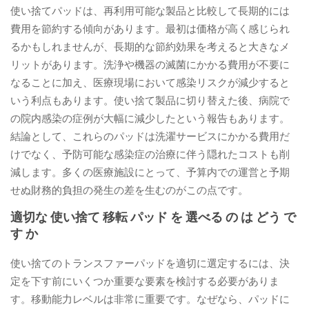
使い捨てパッドは、再利用可能な製品と比較して長期的には
費用を節約する傾向があります。最初は価格が高く感じられ
るかもしれませんが、長期的な節約効果を考えると大きなメ
リットがあります。洗浄や機器の滅菌にかかる費用が不要に
なることに加え、医療現場において感染リスクが減少すると
いう利点もあります。使い捨て製品に切り替えた後、病院で
の院内感染の症例が大幅に減少したという報告もあります。
結論として、これらのパッドは洗濯サービスにかかる費用だ
けでなく、予防可能な感染症の治療に伴う隠れたコストも削
減します。多くの医療施設にとって、予算内での運営と予期
せぬ財務的負担の発生の差を生むのがこの点です。
適切な 使い捨て 移転 パッド を 選べる の は どう で
す か
使い捨てのトランスファーパッドを適切に選定するには、決
定を下す前にいくつか重要な要素を検討する必要がありま
す。移動能力レベルは非常に重要です。なぜなら、パッドに