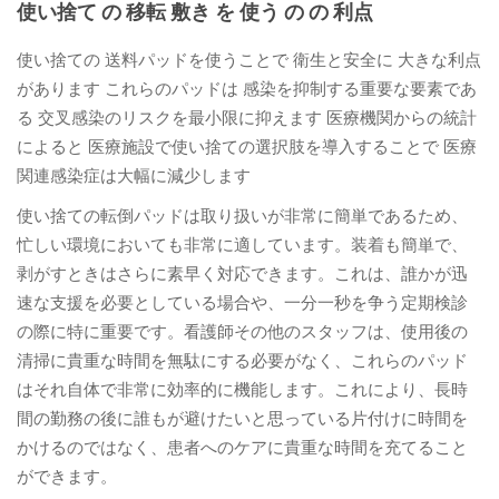
使い捨て の 移転 敷き を 使う の の 利点
使い捨ての 送料パッドを使うことで 衛生と安全に 大きな利点
があります これらのパッドは 感染を抑制する重要な要素であ
る 交叉感染のリスクを最小限に抑えます 医療機関からの統計
によると 医療施設で使い捨ての選択肢を導入することで 医療
関連感染症は大幅に減少します
使い捨ての転倒パッドは取り扱いが非常に簡単であるため、
忙しい環境においても非常に適しています。装着も簡単で、
剥がすときはさらに素早く対応できます。これは、誰かが迅
速な支援を必要としている場合や、一分一秒を争う定期検診
の際に特に重要です。看護師その他のスタッフは、使用後の
清掃に貴重な時間を無駄にする必要がなく、これらのパッド
はそれ自体で非常に効率的に機能します。これにより、長時
間の勤務の後に誰もが避けたいと思っている片付けに時間を
かけるのではなく、患者へのケアに貴重な時間を充てること
ができます。