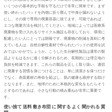
いくつかの基本的な手順を守るだけで非常に簡単です。まず
使い終わったパッドを内側に折り畳んで中身が漏れないよう
にし、その後で専用の廃棄容器に捨てます。可能であれば、
エコな廃棄方法を検討してください。地域によっては医療系
廃棄物を受け入れるリサイクル施設も存在しており、環境に
配慮したい人にとっては朗報です。廃棄物の削減を真剣に考
えている人は、自然分解性素材で作られたパッドの使用を試
みてはいかがでしょうか。こうした生分解性製品は通常の製
品よりもはるかに速く分解されるため、長期的には埋立地の
負担を軽減できます。これらの製品を正しく取り扱い、適切
に廃棄する習慣を身につけることは、単に清潔さを保つだけ
でなく、表面素材の寿命を延ばし、肌の健康も維持する助け
となります。また、地球のために本格的な変化をもたらそう
とするのであれば、小さな行動の積み重ねが非常に重要で
す。
使い捨て 送料 敷き布団 に 関する よく 聞かれる 質