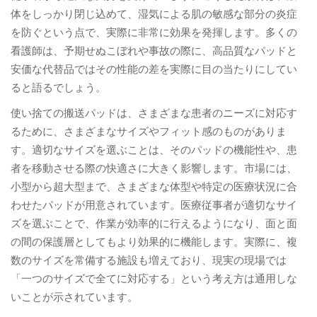
体をしっかり閉じ込めて、湿気による肌の敏感な部分の炎症
を防ぐという点で、実際に非常に効果を発揮します。多くの
看護師は、予期せぬこぼれや事故の際に、高品質なパッドと
安価な代替品ではその性能の差を実際に目の当たりにしてい
ると語るでしょう。
使い捨ての搬送パッドは、さまざまな患者のニーズに対応す
るために、さまざまなサイズやフィット感のものがありま
す。適切なサイズを選ぶことは、そのパッドの機能性や、患
者を移動させる際の快適さに大きく影響します。市場には、
小型から超大型まで、さまざまな体型や特定の医療状況に合
わせたパッドが用意されています。医療従事者が適切なサイ
ズを選ぶことで、作業が効率的に行えるようになり、面と面
の間の保護層としてもより効果的に機能します。実際に、複
数のサイズを常備する施設も増えており、現実の現場では
「一つのサイズで全てに対応する」という考え方は通用しな
いことが示されています。