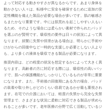
よって対応する動きやすさが異なるからです。あまり身体を
動かさない人々は、転移中に安全を確保するために追加の安
定性機能を備えた製品が必要な場合が多いです。肌の敏感さ
もまたかなり重要です。中には肌荒れを起こしやすい人もい
るため、そのような場合には柔らかい素材で作られたパッド
を選ぶのが賢明です。吸収性の要件は日々の状況によって異
なります。頻繁に失禁や排泄がある場合は、明らかに手術や
けがからの回復中など一時的な支援しか必要としない人より
も、より多くの液体を吸収できる製品が必要になります。
推奨内容は、どの程度の状況を想定するかによって大きく異
なります。高齢者の方に対応する際には、吸収性の高いパッ
ドで、肌への保護機能がしっかりしているものが非常に重要
になります。また、手術後の回復期にある方の場合、パッド
の装着や取り外しがどのくらい容易であるかが最も重視され
ます。在宅での介護においては、軽度の失禁から完全な失禁
管理まで、さまざまな状況に柔軟に対応できる製品が求めら
れることが多いです。老年医療の分野で広く活動しているジ