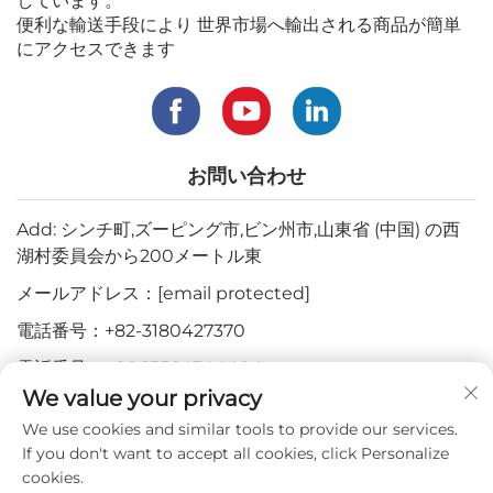
しています。
便利な輸送手段により 世界市場へ輸出される商品が簡単
にアクセスできます
お問い合わせ
Add: シンチ町,ズーピング市,ビン州市,山東省 (中国) の西
湖村委員会から200メートル東
メールアドレス：
[email protected]
電話番号：
+82-3180427370
電話番号：
+86-15564344404
We value your privacy
WhatsApp：
+82-1022396668
We use cookies and similar tools to provide our services.
If you don't want to accept all cookies, click Personalize
cookies.
著作権 © 2024 Mepro Medical Co.,Ltd. すべての権利を保有しま