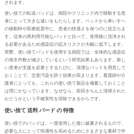
されます。
使い捨ての転送パッドは、病院やクリニック内で移動する患
者にとって大きな違いをもたらします。ベッドから車いすへ
の移動時や医療処置中に、患者の快適さを保つのに役立ちま
す。従来の再利用可能なパッドと比べて、使用後に洗浄され
る必要があるため感染症の拡大リスクが大幅に低下します。
実際、使い捨てパッドを使用する病院では、全体的な感染症
の発生件数が減少しているという研究結果もあります。新し
い患者が支援を必要とするたびに、清潔なパッドを用意して
おくことで、交差汚染を防ぐ効果が高まります。看護師や介
護者にとっても、これらの使い捨て製品を備蓄しておくこと
は理にかなっています。なぜなら、前回きちんと清掃された
かどうかという不確実性を排除できるからです。
使い捨て 送料 パード の 特徴
使い捨てのパッドは、一度使用した後に破棄されるもので、
必要な人にとって快適性を高めるためにさまざまな素材で作