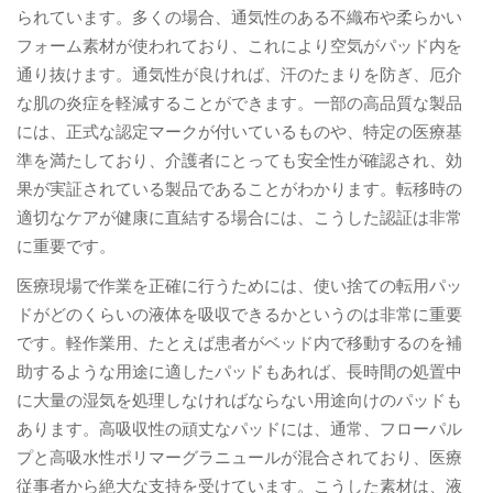
られています。多くの場合、通気性のある不織布や柔らかい
フォーム素材が使われており、これにより空気がパッド内を
通り抜けます。通気性が良ければ、汗のたまりを防ぎ、厄介
な肌の炎症を軽減することができます。一部の高品質な製品
には、正式な認定マークが付いているものや、特定の医療基
準を満たしており、介護者にとっても安全性が確認され、効
果が実証されている製品であることがわかります。転移時の
適切なケアが健康に直結する場合には、こうした認証は非常
に重要です。
医療現場で作業を正確に行うためには、使い捨ての転用パッ
ドがどのくらいの液体を吸収できるかというのは非常に重要
です。軽作業用、たとえば患者がベッド内で移動するのを補
助するような用途に適したパッドもあれば、長時間の処置中
に大量の湿気を処理しなければならない用途向けのパッドも
あります。高吸収性の頑丈なパッドには、通常、フローパル
プと高吸水性ポリマーグラニュールが混合されており、医療
従事者から絶大な支持を受けています。こうした素材は、液