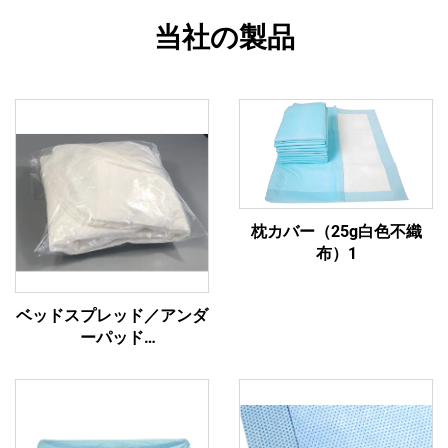
当社の製品
枕カバー（25g白色不織
布）1
ベッドスプレッド／アンダ
ーパッド
265g(85gPP+23gPE+125gSAP+30gPP)4