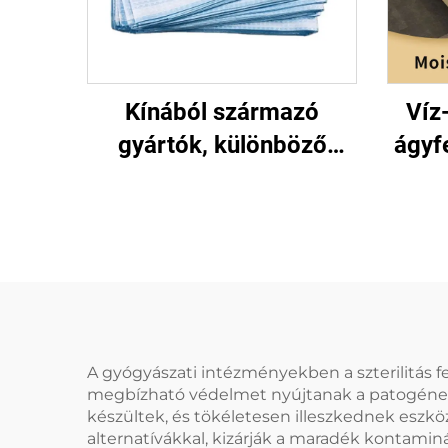
Kínából származó
Víz-
gyártók, különböző
ágyf
méretű kórházi, egyszeri
eml
használatos ágyak
mara
el
A gyógyászati intézményekben a szterilitás f
megbízható védelmet nyújtanak a patogénere
készültek, és tökéletesen illeszkednek eszkö
alternatívákkal, kizárják a maradék kontamin