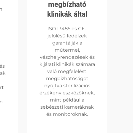
megbízható
m
klinikák által
ISO 13485 és CE-
jelölésű fedélzek
garantálják a
műtermei,
y
vészhelyrendezések és
kijárati klinikák számára
és
való megfelelést,
nak
megbízhatóságot
nyújtva sterilizációs
rt
érzékeny eszközöknek,
mint például a
m
sebészeti kameráknak
és monitoroknak.