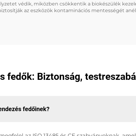
yzetet védik, miközben csökkentik a biokészülék kezelé
iztosítják az eszközök kontaminációs mentességét ané
s fedők: Biztonság, testreszabá
rendezés fedőinek?
megfelel az ISO 13485 és CE szabványoknak, amel