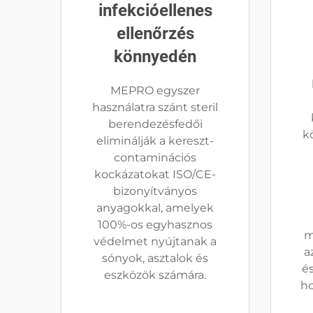
infekcióellenes
ellenőrzés
könnyedén
MEPRO egyszer
használatra szánt steril
berendezésfedői
k
eliminálják a kereszt-
contaminációs
kockázatokat ISO/CE-
bizonyítványos
anyagokkal, amelyek
100%-os egyhasznos
m
védelmet nyújtanak a
a
sónyok, asztalok és
é
eszközök számára.
ho