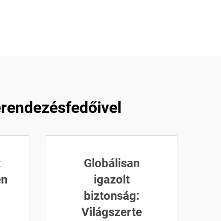
rendezésfedőivel
t
Globálisan
en
igazolt
biztonság:
Világszerte