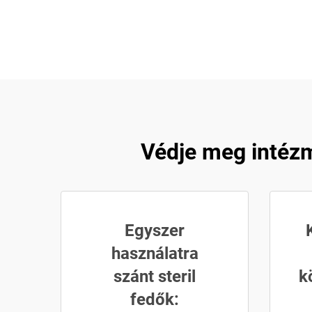
Védje meg intéz
Egyszer
használatra
szánt steril
k
fedők: