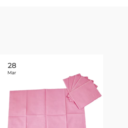
28
2
Mar
Ma