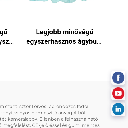
égű
Legjobb minőségű
yszer
egyszerhasznos ágyburk
osi
kórház ágyhoz,
egyszerhasznos
ágyburkok
 szánt, szteril orvosi berendezés fedői
bizonyítványos nemfeszítő anyagokból
tét kameralapok. Ellenben a felhasználható
ló megfelelést. CE-jelöléssel és gumi mentes