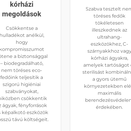
kórházi
Szabva tesztelt ne
megoldások
töréses fedők
tökéletesen
Csökkentse a
illeszkednek az
hulladékot anélkül,
ultrahang-
hogy
eszközökhez, C-
kompromisszumot
szárnyakkhoz vag
ötene a biztonsággal
kórházi ágyakra,
– biodegradálható,
amelyek tartóságot 
nem töréses eco-
sterilisást kombinál
fedőink teljesítik a
a gyors ütemű
szigorú higiéniai
környezetekben elé
szabványokat,
maximális
iközben csökkentik
berendezésvédele
z ágyak, fényforrások
érdekében.
s képalkotó eszközök
sszú távú költségeit.