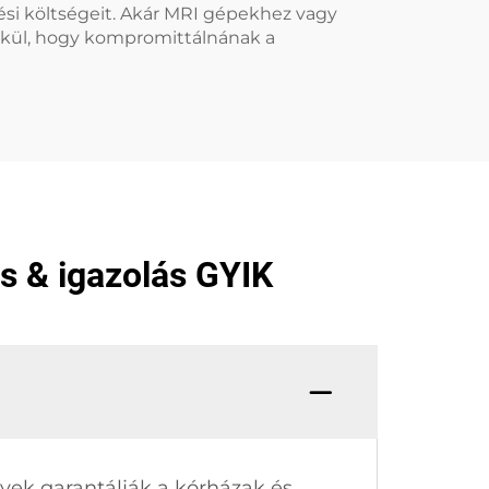
si költségeit. Akár MRI gépekhez vagy
lkül, hogy kompromittálnának a
s & igazolás GYIK
yek garantálják a kórházak és