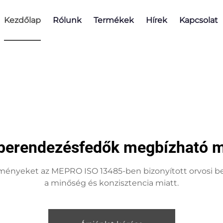
Kezdőlap
Rólunk
Termékek
Hírek
Kapcsolat
 berendezésfedők megbízható m
elményeket az MEPRO ISO 13485-ben bizonyított orvosi b
a minőség és konzisztencia miatt.