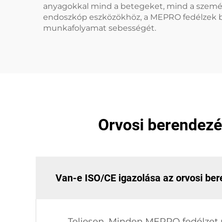
anyagokkal mind a betegeket, mind a személ
endoszkóp eszközökhöz, a MEPRO fedélzek b
munkafolyamat sebességét.
Orvosi berendezé
Van-e ISO/CE igazolása az orvosi be
Teljesen. Minden MEPRO fedélzet 