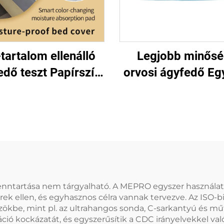
tartalom ellenálló
Legjobb minős
edő teszt Papírszín
orvosi ágyfedő Eg
ékeztető Szárítás
használatos orv
djon Víz-tartalom
ágyfedő
lenálló ágyhátra
enntartása nem tárgyalható. A MEPRO egyszer használatra
k ellen, és egyhasznos célra vannak tervezve. Az ISO-
zökbe, mint pl. az ultrahangos sonda, C-sarkantyú és mű
áció kockázatát, és egyszerűsítik a CDC irányelvekkel va