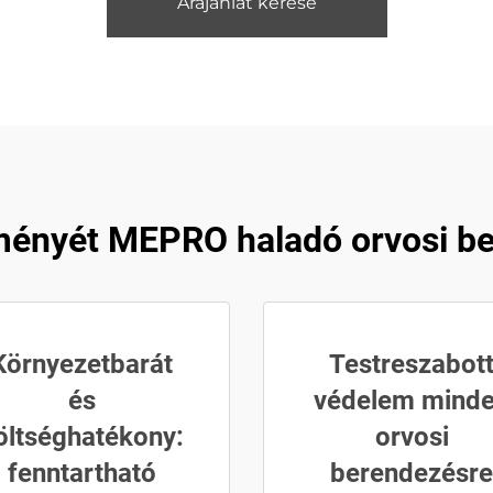
Árajánlat kérése
ményét MEPRO haladó orvosi be
Környezetbarát
Testreszabot
és
védelem mind
öltséghatékony:
orvosi
fenntartható
berendezésre