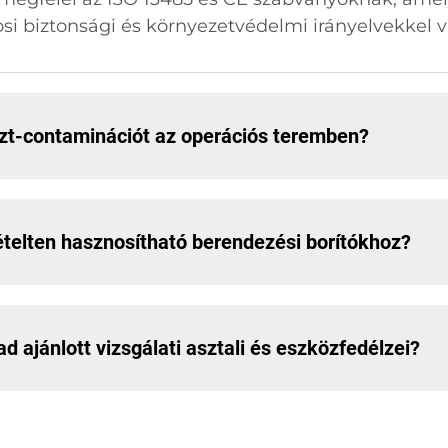
osi biztonsági és környezetvédelmi irányelvekkel 
szt-contaminációt az operációs teremben?
ételten hasznosítható berendezési borítókhoz?
 ajánlott vizsgálati asztali és eszközfedélzei?