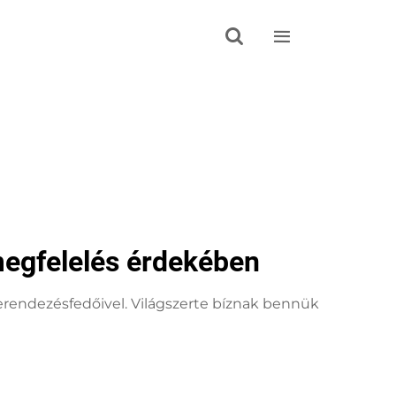


egfelelés érdekében
erendezésfedőivel. Világszerte bíznak bennük