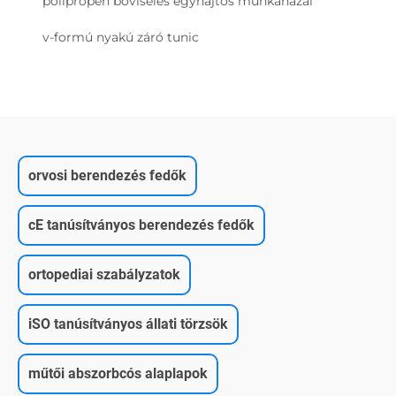
polipropén bőviseles egyhajtós munkahazai
v-formú nyakú záró tunic
orvosi berendezés fedők
cE tanúsítványos berendezés fedők
ortopediai szabályzatok
iSO tanúsítványos állati törzsök
műtői abszorbcós alaplapok