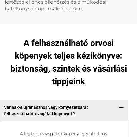
fertőzés-ellenes ellenőrzés és a működési
hatékonyság optimalizálásában.
A felhasználható orvosi
köpenyek teljes kézikönyve:
biztonság, szintek és vásárlási
tippjeink
Vannak-e újrahasznos vagy környezetbarát
felhasználható vizsgálati köpenyek?
A legtöbb vizsgálati köpeny egy alkalhos