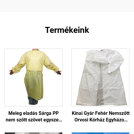
Termékeink
Meleg eladás Sárga PP
Kínai Gyár Fehér Nemszőtt
nem szőtt szövet egyszeri
Orvosi Kórház Egyházos
használatos kötött
Eldobható Elzáróköpeny
mankóti szigetelő öltöny