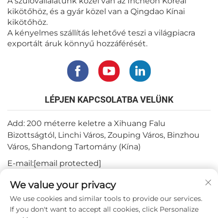
A szülővállalatunk közel van az Incheon Kóreai
kikötőhöz, és a gyár közel van a Qingdao Kínai
kikötőhöz.
A kényelmes szállítás lehetővé teszi a világpiacra
exportált áruk könnyű hozzáférését.
LÉPJEN KAPCSOLATBA VELÜNK
Add: 200 méterre keletre a Xihuang Falu
Bizottságtól, Linchi Város, Zouping Város, Binzhou
Város, Shandong Tartomány (Kína)
E-mail:
[email protected]
Telefon:
+82-3180427370
We value your privacy
Telefon:
+86-15564344404
We use cookies and similar tools to provide our services.
If you don't want to accept all cookies, click Personalize
WhatsApp:
+82-1022396668