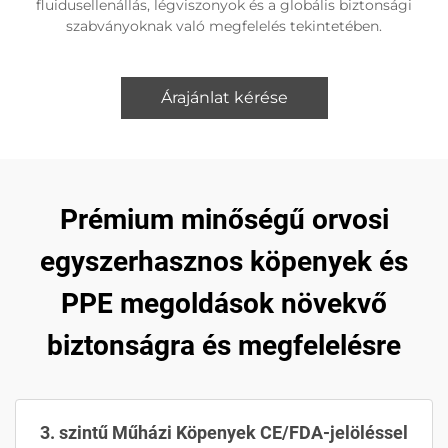
fluidusellenállás, légviszonyok és a globális biztonsági
szabványoknak való megfelelés tekintetében.
Árajánlat kérése
Prémium minőségű orvosi
egyszerhasznos köpenyek és
PPE megoldások növekvő
biztonságra és megfelelésre
3. szintű Műházi Köpenyek CE/FDA-jelöléssel