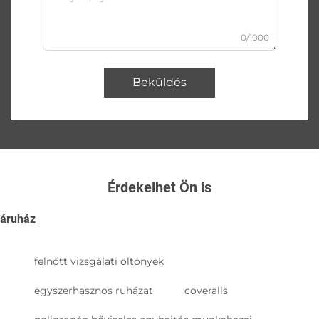
0/1000
Beküldés
Érdekelhet Ön is
áruház
felnőtt vizsgálati öltönyek
egyszerhasznos ruházat
coveralls