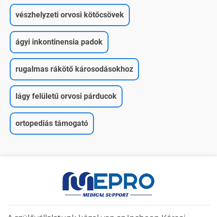
vészhelyzeti orvosi kötőcsövek
ágyi inkontinensia padok
rugalmas rákötő károsodásokhoz
lágy felületű orvosi párducok
ortopediás támogató