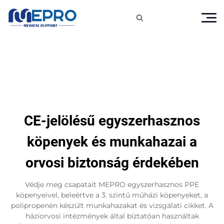

CE-jelölésű egyszerhasznos
köpenyek és munkahazai a
orvosi biztonság érdekében
Védje meg csapatait MEPRO egyszerhasznos PPE
köpenyeivel, beleértve a 3. szintű műházi köpenyeket, a
polipropenén készült munkahazakat és vizsgálati cikket. A
háziorvosi intézmények által bíztatóan használtak