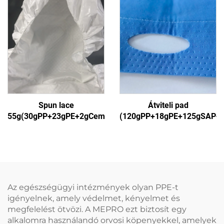
Spun lace
Átviteli pad
55g(30gPP+23gPE+2gCement)1
(120gPP+18gPE+125gSAP+
Az egészségügyi intézmények olyan PPE-t
igényelnek, amely védelmet, kényelmet és
megfelelést ötvözi. A MEPRO ezt biztosít egy
alkalomra használandó orvosi köpenyekkel, amelyek