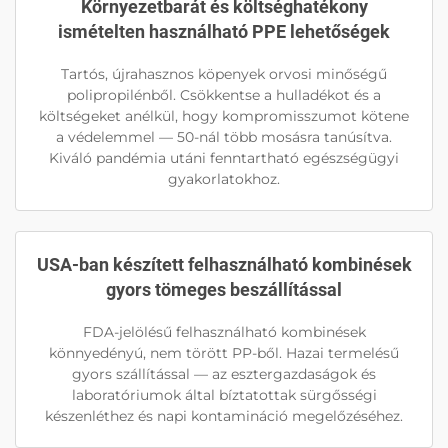
Környezetbarát és költséghatékony
ismételten használható PPE lehetőségek
Tartós, újrahasznos köpenyek orvosi minőségű
polipropilénből. Csökkentse a hulladékot és a
költségeket anélkül, hogy kompromisszumot kötene
a védelemmel — 50-nál több mosásra tanúsítva.
Kiváló pandémia utáni fenntartható egészségügyi
gyakorlatokhoz.
USA-ban készített felhasználható kombinések
gyors tömeges beszállítással
FDA-jelölésű felhasználható kombinések
könnyedényú, nem törött PP-ből. Hazai termelésű
gyors szállítással — az esztergazdaságok és
laboratóriumok által bíztatottak sürgősségi
készenléthez és napi kontamináció megelőzéséhez.