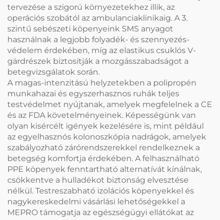
tervezése a szigorú környezetekhez illik, az
operációs szobától az ambulanciaklinikaig. A 3.
szintű sebészeti köpenyeink SMS anyagot
használnak a legjobb folyadék- és szennyezés-
védelem érdekében, míg az elastikus csuklós V-
gärdrészek biztosítják a mozgásszabadságot a
betegvizsgálatok során.
A magas-intenzitású helyzetekben a polipropén
munkahazai és egyszerhasznos ruhák teljes
testvédelmet nyújtanak, amelyek megfelelnek a CE
és az FDA követelményeinek. Képességünk van
olyan kisércélt igények kezelésére is, mint például
az egyelhasznós kolonoszkópia nadrágok, amelyek
szabályozható zárórendszerekkel rendelkeznek a
betegség komfortja érdekében. A felhasználható
PPE köpenyek fenntartható alternatívát kínálnak,
csökkentve a hulladékot biztonság elvesztése
nélkül. Testreszabható izolációs köpenyekkel és
nagykereskedelmi vásárlási lehetőségekkel a
MEPRO támogatja az egészségügyi ellátókat az