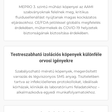
MEPRO 3. szintű műházi köpenyei az AAMI
szabványoknak felelnek meg, kritikus
fluidusellenállást nyújtanak magas kockázatos
eljárásokhoz. CE/FDA-jelöléssel globális megfelelés
érdekében, műtermekek és COVID-19 helyzetek
biztonságának biztosítása érdekében.
Testreszabható izolációs köpenyek különféle
orvosi igényekre
Szabályozható méretű köpenyek, megerősített
varrazás és légviszonyos SMS anyag. Tiszteletben
tartva az infekcióellenes protokollokat, ideálisak
kórházak, klinikák és laboratóriumi feladatokhoz –
alkalmazkodva egyedi munkafolyamatokhoz.