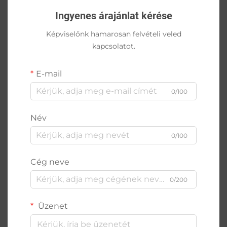
Ingyenes árajánlat kérése
Képviselőnk hamarosan felvételi veled
kapcsolatot.
E-mail
0/100
Név
0/100
Cég neve
0/200
Üzenet