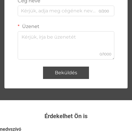
Cég neve
0/200
Üzenet
0/1000
Beküldés
Érdekelhet Ön is
nedvszívó