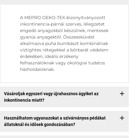
A MEPRO OEKO-TEX-bizonyítványozott
inkontinencia-párnái szerves, lélegzetet
engedő anyagokból készülnek, mentesek
gyanús anyagektől. Összeesküvést
alkalmazva puha bumbászt kombinálnak
víztightes rétegekkel a bőrbarát védelem
érdekében, ideális érzékeny
felhasználóknak vagy ökológiai tudatos
házholdaloknak.
Vásároljak egyszeri vagy újrahasznos ágyiket az
inkontinencia miatt?
Használhatom ugyanazokat a szivárványos pédákat
állatoknál és idősek gondozásában?