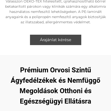
Válasszon OEKO-TEX hitelesített, újrahasznosítható bőrrel
betakarított párokon vagy klinikák számára egy alkalomra
használatos nemfeszítő lehetőségeken. A PE-laminált
anyagaink és a polipropén nemfeszítő anyagok biztosítják
az illatszabad, allergénmentes védelmet.
Árajánlat kérése
Prémium Orvosi Szintű
Ágyfedélzékek és Nemfüggő
Megoldások Otthoni és
Egészségügyi Ellátásra