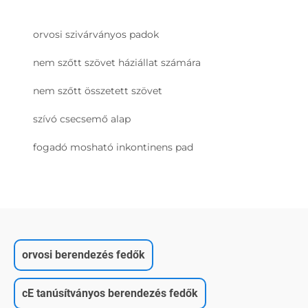
orvosi szivárványos padok
nem szőtt szövet háziállat számára
nem szőtt összetett szövet
szívó csecsemő alap
fogadó mosható inkontinens pad
orvosi berendezés fedők
cE tanúsítványos berendezés fedők