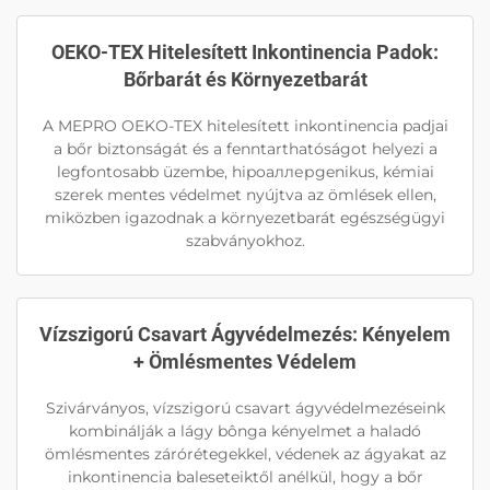
OEKO-TEX Hitelesített Inkontinencia Padok:
Bőrbarát és Környezetbarát
A MEPRO OEKO-TEX hitelesített inkontinencia padjai
a bőr biztonságát és a fenntarthatóságot helyezi a
legfontosabb üzembe, hipoaллерgenikus, kémiai
szerek mentes védelmet nyújtva az ömlések ellen,
miközben igazodnak a környezetbarát egészségügyi
szabványokhoz.
Vízszigorú Csavart Ágyvédelmezés: Kényelem
+ Ömlésmentes Védelem
Szivárványos, vízszigorú csavart ágyvédelmezéseink
kombinálják a lágy bônga kényelmet a haladó
ömlésmentes zárórétegekkel, védenek az ágyakat az
inkontinencia baleseteiktől anélkül, hogy a bőr