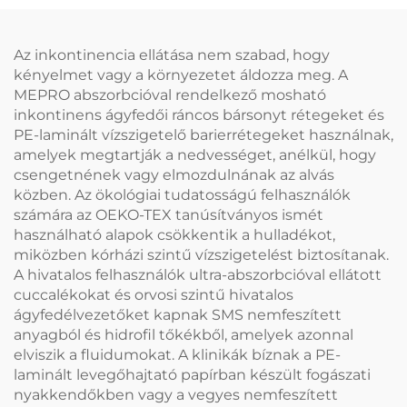
újrahasznosításra
alkalmas spuncsolt nem
törő anyag
Az inkontinencia ellátása nem szabad, hogy
egyszerhasznos
kényelmet vagy a környezetet áldozza meg. A
pánikanyagokhoz
MEPRO abszorbcióval rendelkező mosható
inkontinens ágyfedői ráncos bársonyt rétegeket és
PE-laminált vízszigetelő barierrétegeket használnak,
amelyek megtartják a nedvességet, anélkül, hogy
csengetnének vagy elmozdulnának az alvás
közben. Az ökológiai tudatosságú felhasználók
számára az OEKO-TEX tanúsítványos ismét
használható alapok csökkentik a hulladékot,
miközben kórházi szintű vízszigetelést biztosítanak.
A hivatalos felhasználók ultra-abszorbcióval ellátott
cuccalékokat és orvosi szintű hivatalos
ágyfedélvezetőket kapnak SMS nemfeszített
anyagból és hidrofil tőkékből, amelyek azonnal
elviszik a fluidumokat. A klinikák bíznak a PE-
laminált levegőhajtató papírban készült fogászati
nyakkendőkben vagy a vegyes nemfeszített