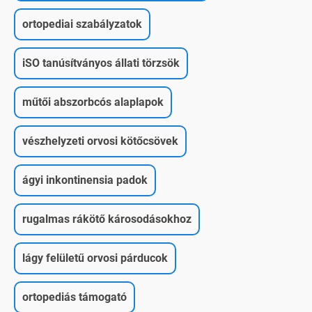
ortopediai szabályzatok
iSO tanúsítványos állati törzsök
műtői abszorbcós alaplapok
vészhelyzeti orvosi kötőcsövek
ágyi inkontinensia padok
rugalmas rákötő károsodásokhoz
lágy felületű orvosi párducok
ortopediás támogató