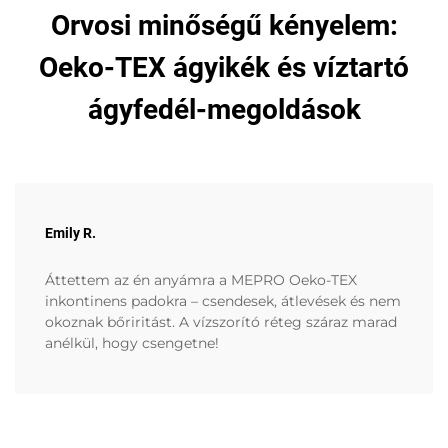
Orvosi minőségű kényelem:
Oeko-TEX ágyikék és víztartó
ágyfedél-megoldások
Emily R.
Áttettem az én anyámra a MEPRO Oeko-TEX
inkontinens padokra – csendesek, átlevések és nem
okoznak bőriritást. A vízszorító réteg száraz marad
anélkül, hogy csengetne!