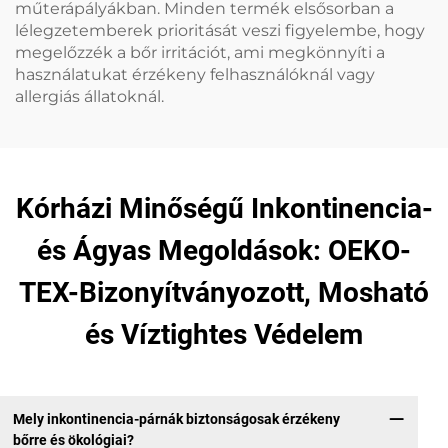
műterápályákban. Minden termék elsősorban a
lélegzetemberek prioritását veszi figyelembe, hogy
megelőzzék a bőr irritációt, ami megkönnyíti a
használatukat érzékeny felhasználóknál vagy
allergiás állatoknál.
Kórházi Minőségű Inkontinencia-
és Ágyas Megoldások: OEKO-
TEX-Bizonyítványozott, Mosható
és Víztightes Védelem
Mely inkontinencia-párnák biztonságosak érzékeny
bőrre és ökológiai?