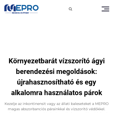

Környezetbarát vízszorító ágyi
berendezési megoldások:
újrahasznosítható és egy
alkalomra használatos párok
Kezelje az inkontinensit vagy az állati baleseteket a MEPRO
magas abszorbanciós párainkkal és vízszorító védőkkel.