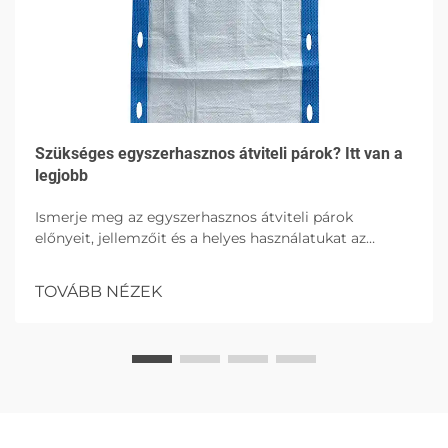
Szükséges egyszerhasznos átviteli párok? Itt van a
legjobb
Ismerje meg az egyszerhasznos átviteli párok
előnyeit, jellemzőit és a helyes használatukat az
egészségügyi környezetben, kiemelve a higiént, a
betegkényelmet és a fertőzések elleni védelmet
TOVÁBB NÉZEK
magas abszorpcióval rendelkező lehetőségekkel.