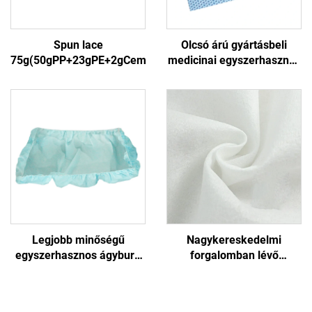
Spun lace
Olcsó árú gyártásbeli
75g(50gPP+23gPE+2gCement)3
medicinai egyszerhasznos
sterilizációs burk nem törő
anyag SMS/SMMS
medicinai használatra
Legjobb minőségű
Nagykereskedelmi
egyszerhasznos ágyburk
forgalomban lévő
kórház ágyhoz,
spuncsokból készült nem
egyszerhasznos
törő anyagú szerveződött
ágyburkok
szövet zöldgazdasági