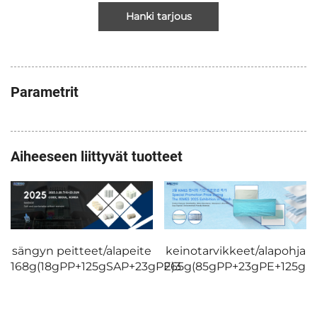
Hanki tarjous
Parametrit
Aiheeseen liittyvät tuotteet
sängyn peitteet/alapeite
keinotarvikkeet/alapohja
168g(18gPP+125gSAP+23gPE)3
265g(85gPP+23gPE+125gS