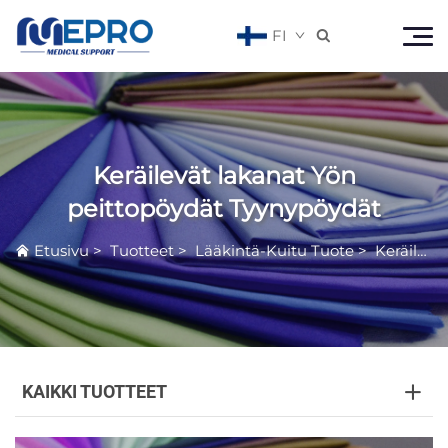
FI

Keräilevät lakanat Yön
peittopöydät Tyynypöydät
Etusivu
>
Tuotteet
>
Lääkintä-Kuitu Tuote
>
Keräilevät lakanat Yön peittopöydät Tyynypöydät
KAIKKI TUOTTEET