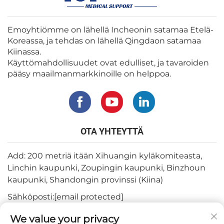
Emoyhtiömme on lähellä Incheonin satamaa Etelä-
Koreassa, ja tehdas on lähellä Qingdaon satamaa
Kiinassa.
Käyttömahdollisuudet ovat edulliset, ja tavaroiden
pääsy maailmanmarkkinoille on helppoa.
OTA YHTEYTTÄ
Add: 200 metriä itään Xihuangin kyläkomiteasta,
Linchin kaupunki, Zoupingin kaupunki, Binzhoun
kaupunki, Shandongin provinssi (Kiina)
Sähköposti:
[email protected]
Puh:
+82-3180427370
We value your privacy