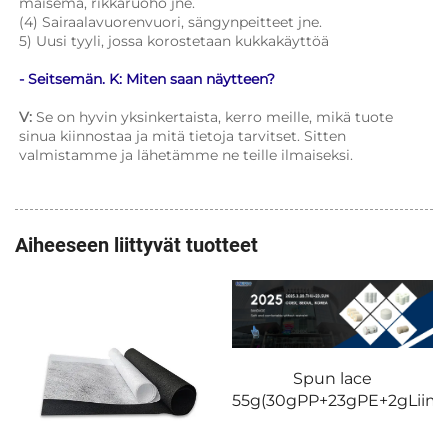
maisema, rikkaruoho jne. 
(4) Sairaalavuorenvuori, sängynpeitteet jne. 
5) Uusi tyyli, jossa korostetaan kukkakäyttöä 
- Seitsemän. K: Miten saan näytteen? 
V: 
Se on hyvin yksinkertaista, kerro meille, mikä tuote 
sinua kiinnostaa ja mitä tietoja tarvitset. Sitten 
valmistamme ja lähetämme ne teille ilmaiseksi. 
Aiheeseen liittyvät tuotteet
Spun lace
55g(30gPP+23gPE+2gLiima)2