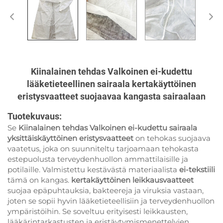
Kiinalainen tehdas Valkoinen ei-kudettu
lääketieteellinen sairaala kertakäyttöinen
eristysvaatteet suojaavaa kangasta sairaalaan
Tuotekuvaus:
Se
Kiinalainen tehdas Valkoinen ei-kudettu sairaala
yksittäiskäyttöinen eristysvaatteet
on tehokas suojaava
vaatetus, joka on suunniteltu tarjoamaan tehokasta
estepuolusta terveydenhuollon ammattilaisille ja
potilaille. Valmistettu kestävästä materiaalista
ei-tekstiili
tämä on kangas.
kertakäyttöinen leikkausvaatteet
suojaa epäpuhtauksia, bakteereja ja viruksia vastaan,
joten se sopii hyvin lääketieteellisiin ja terveydenhuollon
ympäristöihin. Se soveltuu erityisesti leikkausten,
lääkärintarkastusten ja eristäytymismenettelyjen