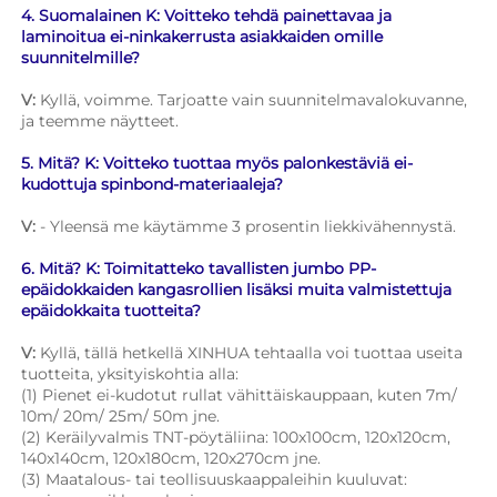
4. Suomalainen K: Voitteko tehdä painettavaa ja 
laminoitua ei-ninkakerrusta asiakkaiden omille 
suunnitelmille? 
V: 
Kyllä, voimme. Tarjoatte vain suunnitelmavalokuvanne, 
ja teemme näytteet. 
5. Mitä? K: Voitteko tuottaa myös palonkestäviä ei-
kudottuja spinbond-materiaaleja? 
V: 
- Yleensä me käytämme 3 prosentin liekkivähennystä. 
6. Mitä? K: Toimitatteko tavallisten jumbo PP-
epäidokkaiden kangasrollien lisäksi muita valmistettuja 
epäidokkaita tuotteita? 
V: 
Kyllä, tällä hetkellä XINHUA tehtaalla voi tuottaa useita 
tuotteita, yksityiskohtia alla: 
(1) Pienet ei-kudotut rullat vähittäiskauppaan, kuten 7m/ 
10m/ 20m/ 25m/ 50m jne. 
(2) Keräilyvalmis TNT-pöytäliina: 100x100cm, 120x120cm, 
140x140cm, 120x180cm, 120x270cm jne. 
(3) Maatalous- tai teollisuuskaappaleihin kuuluvat: 