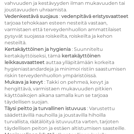
vahvuuden ja kestävyyden ilman mukavuuden tai
joustavuuden uhraamista.
Vedenkestävä suojaus
:
vedenpitävä eristysvaatteet
tarjoaa tehokkaan esteen nesteitä vastaan,
varmistaen että terveydenhuollon ammattilaiset
pysyvät suojassa roiskeilta, roiskeilta ja kehon
nesteiltä.
Kertakäyttöinen ja hygienia
: Suunniteltu
kertakäyttöiseksi, tämä
kertakäyttöinen
leikkausvaatteet
auttaa ylläpitämään korkeita
hygieniastandardeja ja minimoi ristiin saastumisen
riskin terveydenhuollon ympäristöissä.
Mukava ja kevyt
: Takki on pehmeä, kevyt ja
hengittävä, varmistaen mukavuuden pitkien
käyttöaikojen aikana samalla kun se tarjoaa
täydellisen suojan.
Täysi peitto ja turvallinen istuvuus
: Varustettu
säädettävillä nauhoilla ja joustavilla hihoilla
turvallista, räätälöityä istuvuutta varten, tarjoten
täydellisen peiton ja estäen altistumisen saasteille.