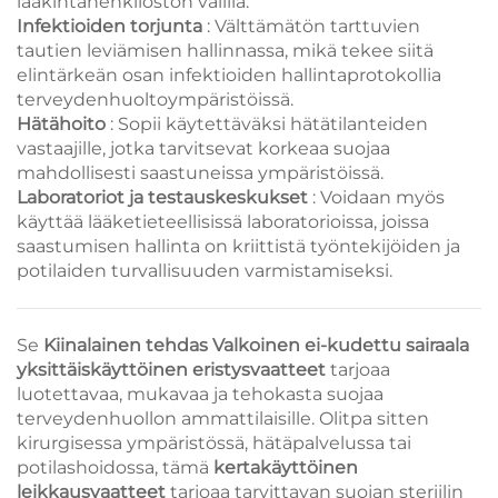
lääkintähenkilöstön välillä.
Infektioiden torjunta
: Välttämätön tarttuvien
tautien leviämisen hallinnassa, mikä tekee siitä
elintärkeän osan infektioiden hallintaprotokollia
terveydenhuoltoympäristöissä.
Hätähoito
: Sopii käytettäväksi hätätilanteiden
vastaajille, jotka tarvitsevat korkeaa suojaa
mahdollisesti saastuneissa ympäristöissä.
Laboratoriot ja testauskeskukset
: Voidaan myös
käyttää lääketieteellisissä laboratorioissa, joissa
saastumisen hallinta on kriittistä työntekijöiden ja
potilaiden turvallisuuden varmistamiseksi.
Se
Kiinalainen tehdas Valkoinen ei-kudettu sairaala
yksittäiskäyttöinen eristysvaatteet
tarjoaa
luotettavaa, mukavaa ja tehokasta suojaa
terveydenhuollon ammattilaisille. Olitpa sitten
kirurgisessa ympäristössä, hätäpalvelussa tai
potilashoidossa, tämä
kertakäyttöinen
leikkausvaatteet
tarjoaa tarvittavan suojan steriilin