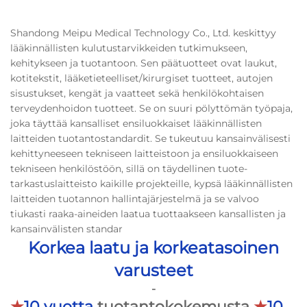
Shandong Meipu Medical Technology Co., Ltd. keskittyy
lääkinnällisten kulutustarvikkeiden tutkimukseen,
kehitykseen ja tuotantoon. Sen päätuotteet ovat laukut,
kotitekstit, lääketieteelliset/kirurgiset tuotteet, autojen
sisustukset, kengät ja vaatteet sekä henkilökohtaisen
terveydenhoidon tuotteet. Se on suuri pölyttömän työpaja,
joka täyttää kansalliset ensiluokkaiset lääkinnällisten
laitteiden tuotantostandardit. Se tukeutuu kansainvälisesti
kehittyneeseen tekniseen laitteistoon ja ensiluokkaiseen
tekniseen henkilöstöön, sillä on täydellinen tuote-
tarkastuslaitteisto kaikille projekteille, kypsä lääkinnällisten
laitteiden tuotannon hallintajärjestelmä ja se valvoo
tiukasti raaka-aineiden laatua tuottaakseen kansallisten ja
kansainvälisten standar
Korkea laatu ja korkeatasoinen
varusteet
-
★
10 vuotta
tuotantokokemusta
★
10