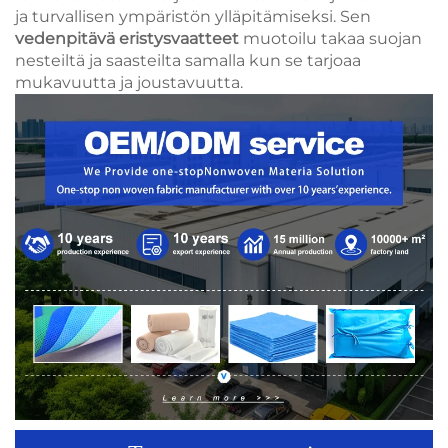
ja turvallisen ympäristön ylläpitämiseksi. Sen
vedenpitävä eristysvaatteet
muotoilu takaa suojan
nesteiltä ja saasteilta samalla kun se tarjoaa
mukavuutta ja joustavuutta.