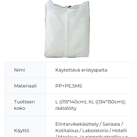
Nimi
Käytettävä eristyspaita
Materiaali
PP+PE,SMS
Tuotteen
L ((115*140cm); XL ((134*150cm));
koko
räätälöity
Elintarvikekäsittely / Sairaala /
Käyttö
Kotitalous / Laboratorio / Hotelli
/ Maalaus- ja pinnoitusteollisuus