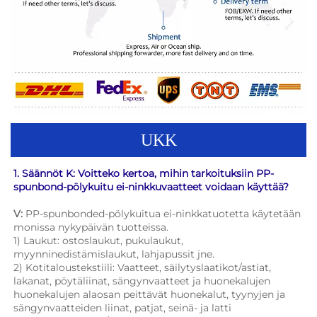
UKK
1. Säännöt K: Voitteko kertoa, mihin tarkoituksiin PP-
spunbond-pölykuitu ei-ninkkuvaatteet voidaan käyttää? 
V: 
PP-spunbonded-pölykuitua ei-ninkkatuotetta käytetään 
monissa nykypäivän tuotteissa. 
1) Laukut: ostoslaukut, pukulaukut, 
myynninedistämislaukut, lahjapussit jne. 
2) Kotitaloustekstiili: Vaatteet, säilytyslaatikot/astiat, 
lakanat, pöytäliinat, sängynvaatteet ja huonekalujen 
huonekalujen alaosan peittävät huonekalut, tyynyjen ja 
sängynvaatteiden liinat, patjat, seinä- ja latti 