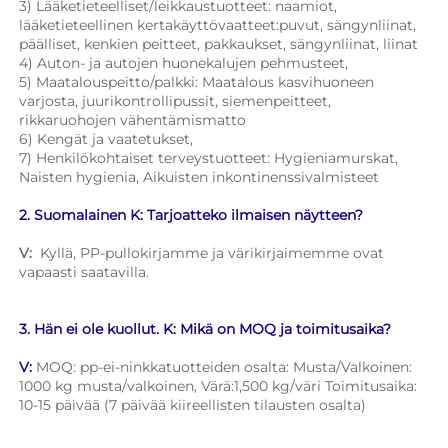
3) Lääketieteelliset/leikkaustuotteet: naamiot, 
lääketieteellinen kertakäyttövaatteet:puvut, sängynliinat, 
päälliset, kenkien peitteet, pakkaukset, sängynliinat, liinat 
4) Auton- ja autojen huonekalujen pehmusteet, 
5) Maatalouspeitto/palkki: Maatalous kasvihuoneen 
varjosta, juurikontrollipussit, siemenpeitteet, 
rikkaruohojen vähentämismatto 
6) Kengät ja vaatetukset, 
7) Henkilökohtaiset terveystuotteet: Hygieniamurskat, 
Naisten hygienia, Aikuisten inkontinenssivalmisteet 
2. Suomalainen K: Tarjoatteko ilmaisen näytteen? 
V: 
Kyllä, PP-pullokirjamme ja värikirjaimemme ovat 
vapaasti saatavilla. 
3. Hän ei ole kuollut. K: Mikä on MOQ ja toimitusaika? 
V: 
MOQ: pp-ei-ninkkatuotteiden osalta: Musta/Valkoinen: 
1000 kg musta/valkoinen, Värä:1,500 kg/väri Toimitusaika: 
10-15 päivää (7 päivää kiireellisten tilausten osalta) 