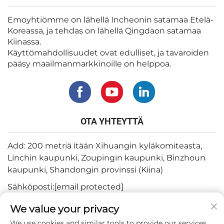
Emoyhtiömme on lähellä Incheonin satamaa Etelä-
Koreassa, ja tehdas on lähellä Qingdaon satamaa
Kiinassa.
Käyttömahdollisuudet ovat edulliset, ja tavaroiden
pääsy maailmanmarkkinoille on helppoa.
OTA YHTEYTTÄ
Add: 200 metriä itään Xihuangin kyläkomiteasta,
Linchin kaupunki, Zoupingin kaupunki, Binzhoun
kaupunki, Shandongin provinssi (Kiina)
Sähköposti:
[email protected]
Puh:
+82-3180427370
We value your privacy
Puhelin:
+86-15564344404
We use cookies and similar tools to provide our services.