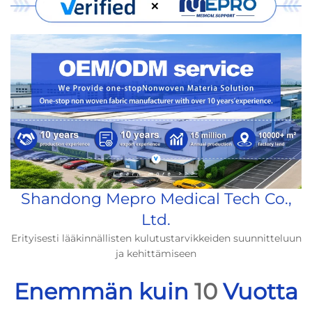
Shandong Mepro Medical Tech Co.,
Ltd.
Erityisesti lääkinnällisten kulutustarvikkeiden suunnitteluun
ja kehittämiseen
Enemmän kuin
10
Vuotta