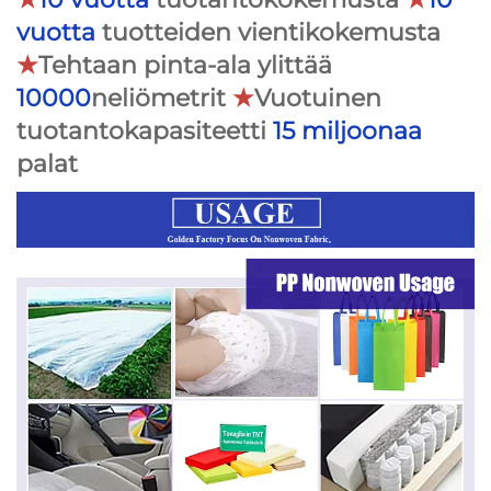
vuotta
tuotteiden vientikokemusta
★
Tehtaan pinta-ala ylittää
10000
neliömetrit
★
Vuotuinen
tuotantokapasiteetti
15 miljoonaa
palat