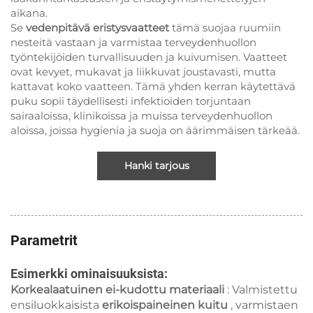
aikana.
Se
vedenpitävä eristysvaatteet
tämä suojaa ruumiin
nesteitä vastaan ja varmistaa terveydenhuollon
työntekijöiden turvallisuuden ja kuivumisen. Vaatteet
ovat kevyet, mukavat ja liikkuvat joustavasti, mutta
kattavat koko vaatteen. Tämä yhden kerran käytettävä
puku sopii täydellisesti infektioiden torjuntaan
sairaaloissa, klinikoissa ja muissa terveydenhuollon
aloissa, joissa hygienia ja suoja on äärimmäisen tärkeää.
Hanki tarjous
Parametrit
Esimerkki ominaisuuksista:
Korkealaatuinen ei-kudottu materiaali
: Valmistettu
ensiluokkaisista
erikoispaineinen kuitu
, varmistaen