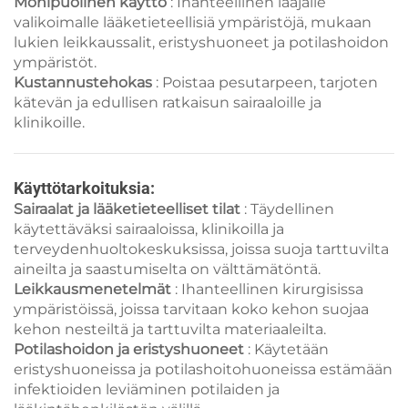
Monipuolinen käyttö
: Ihanteellinen laajalle
valikoimalle lääketieteellisiä ympäristöjä, mukaan
lukien leikkaussalit, eristyshuoneet ja potilashoidon
ympäristöt.
Kustannustehokas
: Poistaa pesutarpeen, tarjoten
kätevän ja edullisen ratkaisun sairaaloille ja
klinikoille.
Käyttötarkoituksia:
Sairaalat ja lääketieteelliset tilat
: Täydellinen
käytettäväksi sairaaloissa, klinikoilla ja
terveydenhuoltokeskuksissa, joissa suoja tarttuvilta
aineilta ja saastumiselta on välttämätöntä.
Leikkausmenetelmät
: Ihanteellinen kirurgisissa
ympäristöissä, joissa tarvitaan koko kehon suojaa
kehon nesteiltä ja tarttuvilta materiaaleilta.
Potilashoidon ja eristyshuoneet
: Käytetään
eristyshuoneissa ja potilashoitohuoneissa estämään
infektioiden leviäminen potilaiden ja