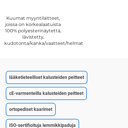
Spun lace
55g(30gPP+23gPE+2gLiima
et/helmat
lääketieteelliset kalusteiden peitteet
cE-varmenteilla kalusteiden peitteet
ortopediset kaarimet
iSO-sertifioituja lemmikkipaduja