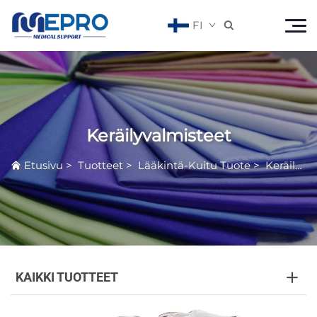
FI

Keräilyvalmisteet
Etusivu
>
Tuotteet
>
Lääkintä-Kuitu Tuote
>
Keräilyvalmisteet
KAIKKI TUOTTEET