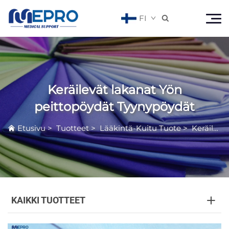
FI

Keräilevät lakanat Yön
peittopöydät Tyynypöydät
Etusivu
>
Tuotteet
>
Lääkintä-Kuitu Tuote
>
Keräilevät lakanat Yön peittopöydät Tyynypöydät
KAIKKI TUOTTEET