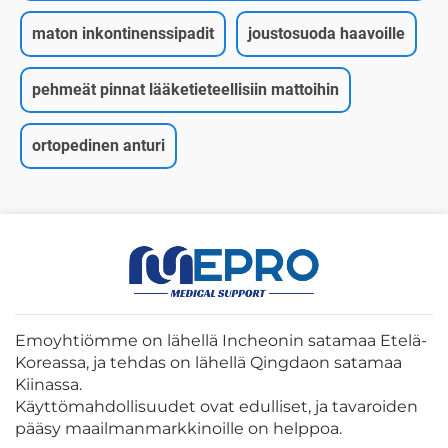
maton inkontinenssipadit
joustosuoda haavoille
pehmeät pinnat lääketieteellisiin mattoihin
ortopedinen anturi
Emoyhtiömme on lähellä Incheonin satamaa Etelä-
Koreassa, ja tehdas on lähellä Qingdaon satamaa
Kiinassa.
Käyttömahdollisuudet ovat edulliset, ja tavaroiden
pääsy maailmanmarkkinoille on helppoa.