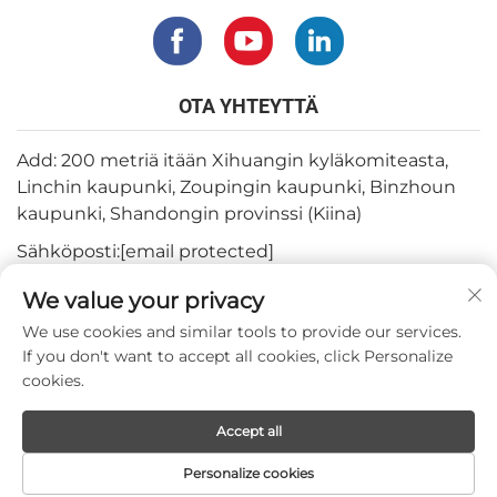
OTA YHTEYTTÄ
Add: 200 metriä itään Xihuangin kyläkomiteasta,
Linchin kaupunki, Zoupingin kaupunki, Binzhoun
kaupunki, Shandongin provinssi (Kiina)
Sähköposti:
[email protected]
Puh:
+82-3180427370
We value your privacy
Puhelin:
+86-15564344404
We use cookies and similar tools to provide our services.
If you don't want to accept all cookies, click Personalize
Whatsapp:
+82-1022396668
cookies.
Accept all
Copyright © 2024 by Mepro Medical Co.,Ltd.
Personalize cookies