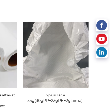
Tyyn
e
sältävät
Spun lace
55g(30gPP+23gPE+2gLiima)1
set