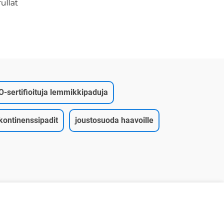
ullat
O-sertifioituja lemmikkipaduja
kontinenssipadit
joustosuoda haavoille