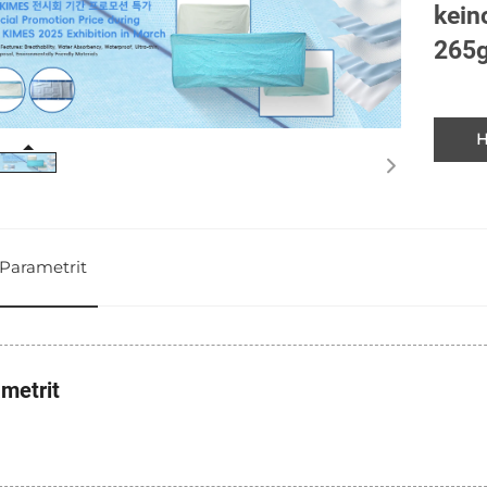
kein
265
H
Parametrit
metrit