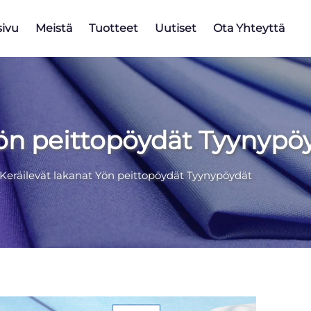
sivu
Meistä
Tuotteet
Uutiset
Ota Yhteyttä
Yön peittopöydät Tyynypö
Keräilevät lakanat Yön peittopöydät Tyynypöydät