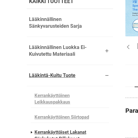
KAIKKI TUOTTEET
Lääkinnällinen
Sänkyvarusteiden Sarja
Lääkinnällinen Luokka Ei-
Kuivutettu Materiaali
Lääkintä-Kuitu Tuote
Kerrankäyttöinen
Leikkauspakkaus
Para
Kerrankäyttöinen Siirtopad
Kerrankäyttöiset Lakanat