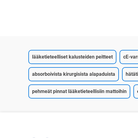
ä
pistosneula
lääketieteelliset kalusteiden peitteet
cE-var
absorboivista kirurgisista alapaduista
hätät
pehmeät pinnat lääketieteellisiin mattoihin