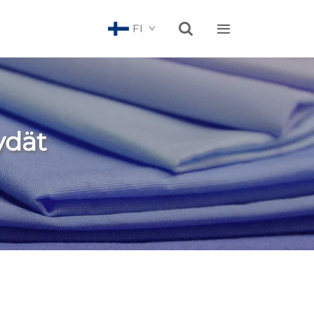


FI
ydät