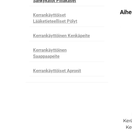
Sänkykatot Pillakaset
Aihe
Kerrankäyttöiset
Lääketieteelliset Pölyt
Kerrankäyttöinen Kenkäpeite
Kerrankäyttöinen
Saappaapeite
Kerrankäyttöiset Apronit
tieteellinen
Parhaiten myyty Kiinassa 80-
annava
200gm Auton sisustukseen
Ker
rtokannava
käytettävä korkealaatuinen
Ke