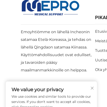
PIKA
Etusi
Emoyhtiömme on lähellä Incheonin
satamaa Etelä-Koreassa, ja tehdas on
Meist
lähellä Qingdaon satamaa Kiinassa.
Tuott
Käyttömahdollisuudet ovat edulliset,
Uutis
ja tavaroiden pääsy
Ota y
maailmanmarkkinoille on helppoa.
We value your privacy
We use cookies and similar tools to provide our
services. If you don't want to accept all cookies,