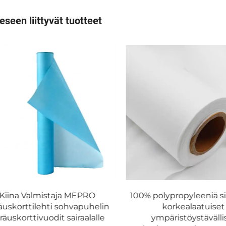
eseen liittyvät tuotteet
Kiina Valmistaja MEPRO
100% polypropyleeniä si
äuskorttilehti sohvapuhelin
korkealaatuiset
räuskorttivuodit sairaalalle
ympäristöystävälli