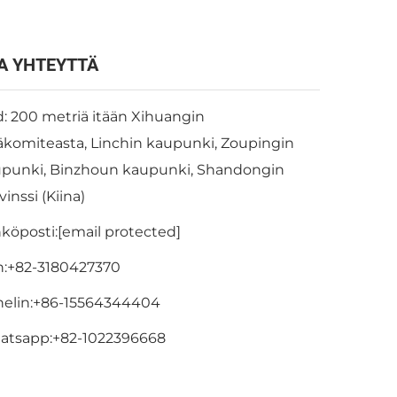
A YHTEYTTÄ
: 200 metriä itään Xihuangin
äkomiteasta, Linchin kaupunki, Zoupingin
punki, Binzhoun kaupunki, Shandongin
vinssi (Kiina)
köposti:
[email protected]
:
+82-3180427370
elin:
+86-15564344404
atsapp:
+82-1022396668