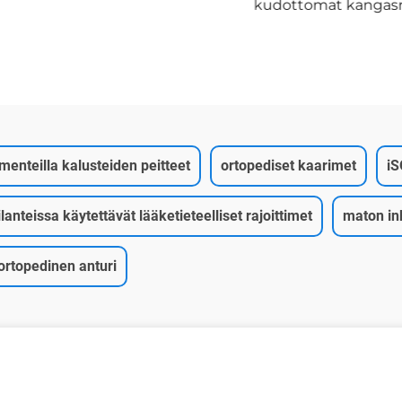
kudottomat kangasr
menteilla kalusteiden peitteet
ortopediset kaarimet
iS
ilanteissa käytettävät lääketieteelliset rajoittimet
maton in
ortopedinen anturi