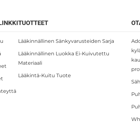
LINKKI
TUOTTEET
OT
vu
Lääkinnällinen Sänkyvarusteiden Sarja
Add
kyl
ä
Lääkinnällinen Luokka Ei-Kuivutettu
kau
Materiaali
eet
pro
Lääkintä-Kuitu Tuote
et
Säh
hteyttä
Puh
Puh
Wh