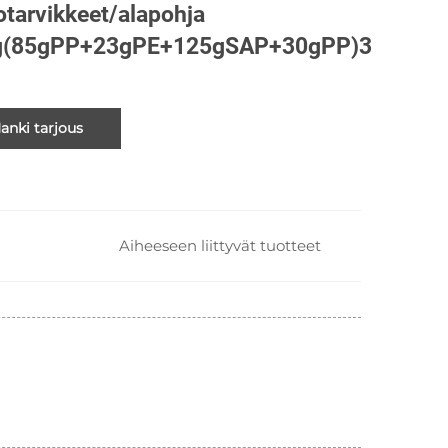
otarvikkeet/alapohja
g(85gPP+23gPE+125gSAP+30gPP)3
anki tarjous
Aiheeseen liittyvät tuotteet