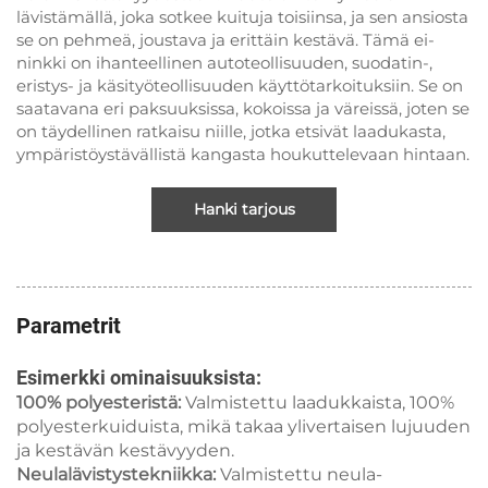
lävistämällä, joka sotkee kuituja toisiinsa, ja sen ansiosta
se on pehmeä, joustava ja erittäin kestävä. Tämä ei-
ninkki on ihanteellinen autoteollisuuden, suodatin-,
eristys- ja käsityöteollisuuden käyttötarkoituksiin. Se on
saatavana eri paksuuksissa, kokoissa ja väreissä, joten se
on täydellinen ratkaisu niille, jotka etsivät laadukasta,
ympäristöystävällistä kangasta houkuttelevaan hintaan.
Hanki tarjous
Parametrit
Esimerkki ominaisuuksista:
100% polyesteristä:
Valmistettu laadukkaista, 100%
polyesterkuiduista, mikä takaa ylivertaisen lujuuden
ja kestävän kestävyyden.
Neulalävistystekniikka:
Valmistettu neula-