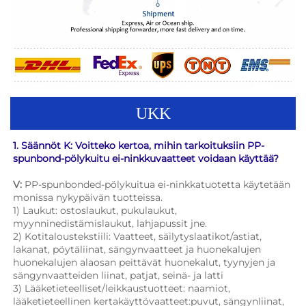
UKK
1. Säännöt K: Voitteko kertoa, mihin tarkoituksiin PP-
spunbond-pölykuitu ei-ninkkuvaatteet voidaan käyttää? 
V: 
PP-spunbonded-pölykuitua ei-ninkkatuotetta käytetään 
monissa nykypäivän tuotteissa. 
1) Laukut: ostoslaukut, pukulaukut, 
myynninedistämislaukut, lahjapussit jne. 
2) Kotitaloustekstiili: Vaatteet, säilytyslaatikot/astiat, 
lakanat, pöytäliinat, sängynvaatteet ja huonekalujen 
huonekalujen alaosan peittävät huonekalut, tyynyjen ja 
sängynvaatteiden liinat, patjat, seinä- ja latti 
3) Lääketieteelliset/leikkaustuotteet: naamiot, 
lääketieteellinen kertakäyttövaatteet:puvut, sängynliinat, 