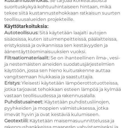
Kustannustehokas:
Se tarjoaa korkeatasoista
suorituskykyä kohtuuhintaiseen hintaan, mikä
tekee siitä kustannustehokkaan ratkaisun suurten
teollisuusalueiden projekteille.
Käyttötarkoituksia:
Autoteollisuus:
Sitä käytetään laajalti autojen
sisäosissa, kuten istuimenpeitteissä, päälaitteissa,
eristyksissä ja ovikannissa sen kestävyyden ja
äänentäyttöominaisuuksien vuoksi.
Filtraatiomateriaalit:
Se on ihanteellinen ilma-, vesi-
ja nestemäisten aineiden suodatusjärjestelmien
käyttöön, jossa sen hieno kuiturakenne auttaa
vangitsemaan hiukkasia ja saastuttajia.
Eristys:
Yleisesti käytetään lämpöerottotuotteissa,
jotka tarjoavat tehokkaan esteen lämpöä ja kylmää
vastaan teollisuudessa ja rakennusalalla.
Puhdistusaineet:
Käytetään puhdistusliinojen,
pyyhkeiden ja moppien valmistuksessa, jotka
imevät hyvin ja ovat kestäviä kulumiseen.
Geotextiili:
Käytetään maisemasuunnittelussa ja
rakennushankkeissa maaperän vahvistamiseksi ja