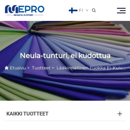
FI

Neula-tunturi, ei kudottua
Etusivu
>
Tuotteet
>
Lääkinnällinen Luokka Ei-Kuivutettu Materiaali
KAIKKI TUOTTEET