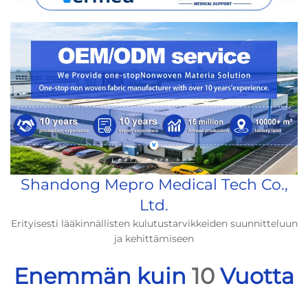
Shandong Mepro Medical Tech Co.,
Ltd.
Erityisesti lääkinnällisten kulutustarvikkeiden suunnitteluun
ja kehittämiseen
Enemmän kuin
10
Vuotta