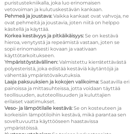
puristustekniikalla, joka luo erinomaisen
vetovoiman ja kulutuskestävän kankaan.
Pehmeä ja joustava:
Vaikka kankaat ovat vahvoja, ne
ovat pehmeitä ja joustavia, joten niitä on helppo
käsitellä ja käyttää.
Korkea kestävyys ja pitkäikäisyys:
Se on kestävä
hieroa, venytystä ja repeämistä vastaan, joten se
sopii erinomaisesti kovaan ja vaativaan
käyttötarkoitukseen.
Ympäristöystävällinen:
Valmistettu kierrätettävästä
polyesteristä, joka edistää kestäviä käytäntöjä ja
vähentää ympäristövaikutuksia.
Laaja paksuuksien ja kokojen valikoima:
Saatavilla eri
painoissa ja mittasuhteissa, jotta voidaan täyttää
teollisuuden, autoteollisuuden ja kuluttajien
erilaiset vaatimukset.
Veso- ja lämpötilalle kestävä:
Se on kosteuteen ja
korkeisiin lämpötiloihin kestävä, mikä parantaa sen
soveltuvuutta käyttööseen haastavissa
ympäristöissä.