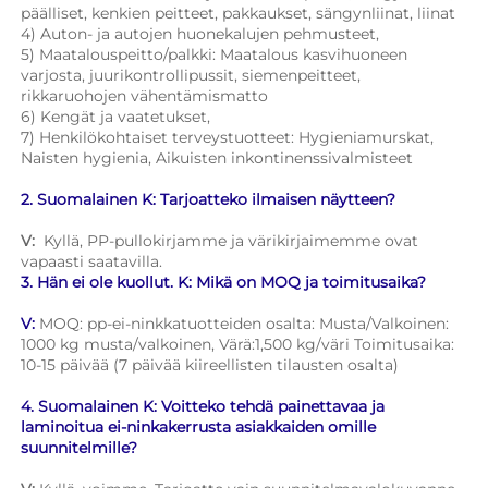
päälliset, kenkien peitteet, pakkaukset, sängynliinat, liinat 
4) Auton- ja autojen huonekalujen pehmusteet, 
5) Maatalouspeitto/palkki: Maatalous kasvihuoneen 
varjosta, juurikontrollipussit, siemenpeitteet, 
rikkaruohojen vähentämismatto 
6) Kengät ja vaatetukset, 
7) Henkilökohtaiset terveystuotteet: Hygieniamurskat, 
Naisten hygienia, Aikuisten inkontinenssivalmisteet 
2. Suomalainen K: Tarjoatteko ilmaisen näytteen? 
V: 
Kyllä, PP-pullokirjamme ja värikirjaimemme ovat 
vapaasti saatavilla. 
3. Hän ei ole kuollut. K: Mikä on MOQ ja toimitusaika? 
V: 
MOQ: pp-ei-ninkkatuotteiden osalta: Musta/Valkoinen: 
1000 kg musta/valkoinen, Värä:1,500 kg/väri Toimitusaika: 
10-15 päivää (7 päivää kiireellisten tilausten osalta) 
4. Suomalainen K: Voitteko tehdä painettavaa ja 
laminoitua ei-ninkakerrusta asiakkaiden omille 
suunnitelmille? 