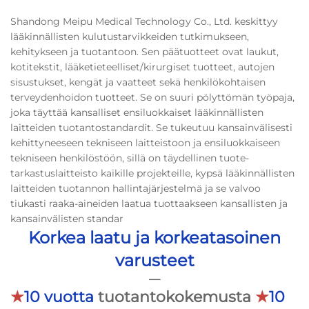
Shandong Meipu Medical Technology Co., Ltd. keskittyy
lääkinnällisten kulutustarvikkeiden tutkimukseen,
kehitykseen ja tuotantoon. Sen päätuotteet ovat laukut,
kotitekstit, lääketieteelliset/kirurgiset tuotteet, autojen
sisustukset, kengät ja vaatteet sekä henkilökohtaisen
terveydenhoidon tuotteet. Se on suuri pölyttömän työpaja,
joka täyttää kansalliset ensiluokkaiset lääkinnällisten
laitteiden tuotantostandardit. Se tukeutuu kansainvälisesti
kehittyneeseen tekniseen laitteistoon ja ensiluokkaiseen
tekniseen henkilöstöön, sillä on täydellinen tuote-
tarkastuslaitteisto kaikille projekteille, kypsä lääkinnällisten
laitteiden tuotannon hallintajärjestelmä ja se valvoo
tiukasti raaka-aineiden laatua tuottaakseen kansallisten ja
kansainvälisten standar
Korkea laatu ja korkeatasoinen
varusteet
—
★
10 vuotta
tuotantokokemusta
★
10