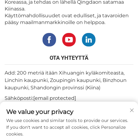
Koreassa, ja tehdas on lähellä Qingdaon satamaa
Kiinassa.
Käyttömahdollisuudet ovat edulliset, ja tavaroiden
pääsy maailmanmarkkinoille on helppoa.
OTA YHTEYTTÄ
Add: 200 metriä itään Xihuangin kyläkomiteasta,
Linchin kaupunki, Zoupingin kaupunki, Binzhoun
kaupunki, Shandongin provinssi (Kiina)
Sähköposti:
[email protected]
Puh:
+82-3180427370
We value your privacy
Puhelin:
+86-15564344404
We use cookies and similar tools to provide our services.
If you don't want to accept all cookies, click Personalize
Whatsapp:
+82-1022396668
cookies.