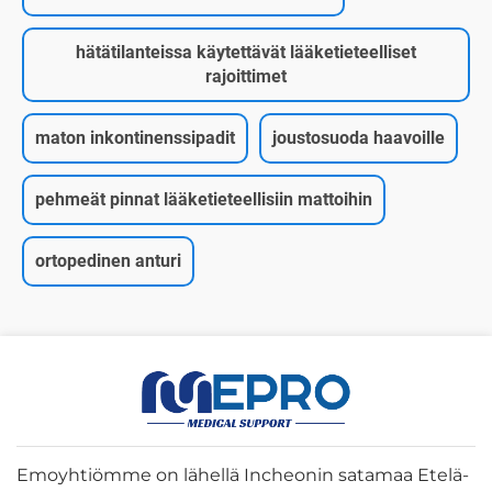
hätätilanteissa käytettävät lääketieteelliset
rajoittimet
maton inkontinenssipadit
joustosuoda haavoille
pehmeät pinnat lääketieteellisiin mattoihin
ortopedinen anturi
Emoyhtiömme on lähellä Incheonin satamaa Etelä-