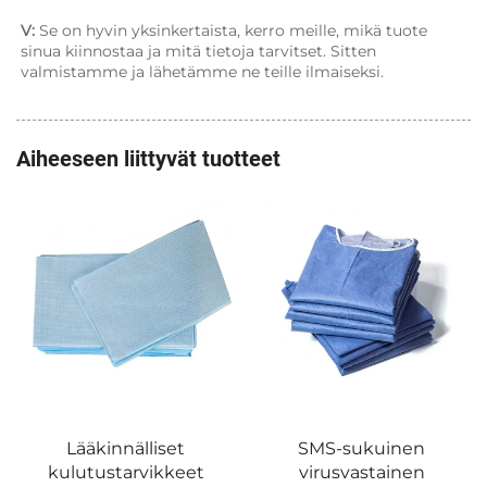
V: 
Se on hyvin yksinkertaista, kerro meille, mikä tuote 
sinua kiinnostaa ja mitä tietoja tarvitset. Sitten 
valmistamme ja lähetämme ne teille ilmaiseksi. 
Aiheeseen liittyvät tuotteet
sängyn peitteet/alapeite
168g(18gPP+125gSAP+23gP
SMS-sukuinen
virusvastainen