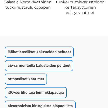
tunkeutumisvarusteinen
kertakäyttöinen
eristysvaatteet
lääketieteelliset kalusteiden peitteet
cE-varmenteilla kalusteiden peitteet
ortopediset kaarimet
iSO-sertifioituja lemmikkipaduja
absorboivista kirurgisista alapaduista