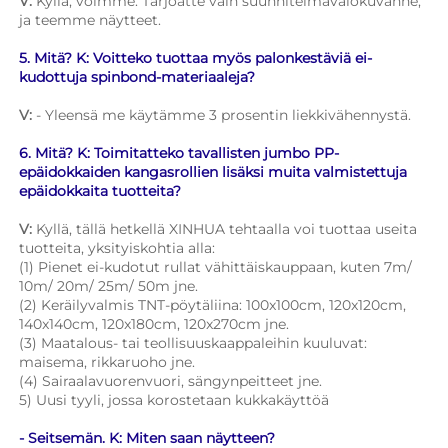
V: 
Kyllä, voimme. Tarjoatte vain suunnitelmavalokuvanne, 
ja teemme näytteet. 
5. Mitä? K: Voitteko tuottaa myös palonkestäviä ei-
kudottuja spinbond-materiaaleja? 
V: 
- Yleensä me käytämme 3 prosentin liekkivähennystä. 
6. Mitä? K: Toimitatteko tavallisten jumbo PP-
epäidokkaiden kangasrollien lisäksi muita valmistettuja 
epäidokkaita tuotteita? 
V: 
Kyllä, tällä hetkellä XINHUA tehtaalla voi tuottaa useita 
tuotteita, yksityiskohtia alla: 
(1) Pienet ei-kudotut rullat vähittäiskauppaan, kuten 7m/ 
10m/ 20m/ 25m/ 50m jne. 
(2) Keräilyvalmis TNT-pöytäliina: 100x100cm, 120x120cm, 
140x140cm, 120x180cm, 120x270cm jne. 
(3) Maatalous- tai teollisuuskaappaleihin kuuluvat: 
maisema, rikkaruoho jne. 
(4) Sairaalavuorenvuori, sängynpeitteet jne. 
5) Uusi tyyli, jossa korostetaan kukkakäyttöä 
- Seitsemän. K: Miten saan näytteen? 