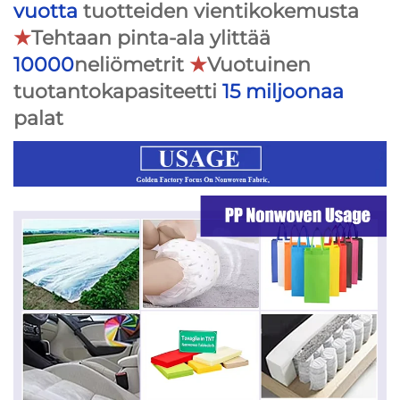
vuotta
tuotteiden vientikokemusta
★
Tehtaan pinta-ala ylittää
10000
neliömetrit
★
Vuotuinen
tuotantokapasiteetti
15 miljoonaa
palat