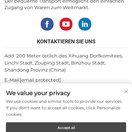
Der bequeme Transport ermöglicht den einfachen
Zugang von Waren zum Weltmarkt.
KONTAKTIEREN SIE UNS
Add: 200 Meter östlich des Xihuang Dorfkomitees,
Linchi Stadt, Zouping Stadt, Binzhou Stadt,
Shandong Provinz (China)
E-Mail:
[email protected]
Tel.:
+82-3180427370
We value your privacy
Telefon:
+86-15564344404
We use cookies and similar tools to provide our services.
If you don't want to accept all cookies, click Personalize
WhatsApp:
+82-1022396668
cookies.
Accept all
Urheberrecht © 2024 Mepro Medical Co.,Ltd.