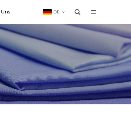


e Uns
DE