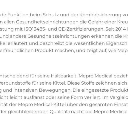
dende Funktion beim Schutz und der Komfortsicherung 
n allen Gesundheitseinrichtungen die Gefahr einer Kre
stung mit ISO13485- und CE-Zertifizierungen. Seit 2014 
n und andere Gesundheitseinrichtungen erkennen die Kit
rtikel erläutert und beschreibt die wesentlichen Eigensch
freundlichen Produkt machen, und zeigt auf, wie Mepro 
 entscheidend für seine Haltbarkeit. Mepro Medical bezi
dstoffe für seine Kittel. Diese Stoffe zeichnen sich
ng und intensiven Bewegungen. Die eingesetzte Produkti
icht leicht ausfranst oder seine Form verliert. Im Vergle
ität der Mepro Medical-Kittel über den gesamten Einsat
er gleichbleibenden Qualität macht die Mepro Medical-Ki