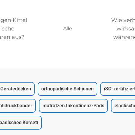
gen Kittel
Wie verh
nische
wirks
Alle
ren aus?
während
te Gerätedecken
orthopädische Schienen
iSO-zertifizie
alldruckbänder
matratzen Inkontinenz-Pads
elastisch
pädisches Korsett