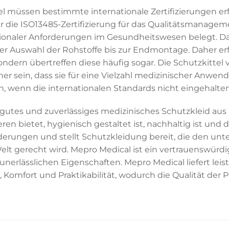
l müssen bestimmte internationale Zertifizierungen erf
r die ISO13485-Zertifizierung für das Qualitätsmanage
ionaler Anforderungen im Gesundheitswesen belegt. Das
der Auswahl der Rohstoffe bis zur Endmontage. Daher er
ndern übertreffen diese häufig sogar. Die Schutzkittel
r sein, dass sie für eine Vielzahl medizinischer Anwen
en, wenn die internationalen Standards nicht eingehalte
gutes und zuverlässiges medizinisches Schutzkleid aus 
n bietet, hygienisch gestaltet ist, nachhaltig ist und 
rderungen und stellt Schutzkleidung bereit, die den un
lt gerecht wird. Mepro Medical ist ein vertrauenswürd
nerlässlichen Eigenschaften. Mepro Medical liefert lei
, Komfort und Praktikabilität, wodurch die Qualität der