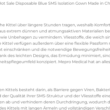
 Kittel über längere Stunden tragen, weshalb Komfort 
die aus extrem dünnen und atmungsaktiven Materialien b
ie Unbehagen zu vermindern. Vliesstoffe, die weich sin
ie Kittel verfügen außerdem über eine flexible Passfo
cht einschränken und die notwendige Bewegungsfreihei
ank des leichten Designs, das Ermüdung minimiert, sind 
heitspflegeumfeld konzipiert. Mepro Medical hat an al
 Kittels besteht darin, als Barriere gegen Viren, Bakt
d der Qualität ihrer SMS-Struktur und der Vliesstoffe 
eiten ab und verhindern deren Durchdringung, wodurch 
 des Kittels mit langen Ärmeln und vollständigen Versc