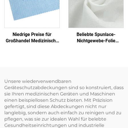
Niedrige Preise für
Beliebte Spunlace-
Großhandel Medizinische
Nichtgewebe-Folie
Einmalige Sterilisierfolie
Feuchttuch Öko-freundlich
Nichtgewebe-
Wiederverwendbares
Verpackungsmaterial
Spunlace-Nichtgewebe für
SMS/SMMS für Medizin
Rohmaterial von Einweg-
Tüchern
Unsere wiederverwendbaren
Geräteschutzabdeckungen sind so konstruiert, dass
sie Ihren medizinischen Geräten und Maschinen
einen beispiellosen Schutz bieten. Mit Präzision
gefertigt, sind diese Abdeckungen nicht nur
langlebig, sondern auch einfach zu reinigen und zu
pflegen, was sie zur idealen Wahl für belebte
Gesundheitseinrichtungen und industrielle