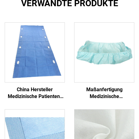
VERWANDTE PRODUKTE
China Hersteller
Maßanfertigung
Medizinische Patienten-
Medizinische
Transfer-Pad Einweg-
Antibakterielle Formschlitz
Transfer-Blatt mit Griff
PP+PE Einmalbetttücher
Nichtgewebe
Einmalblaues
Krankenhaus
Einmalbetttuch