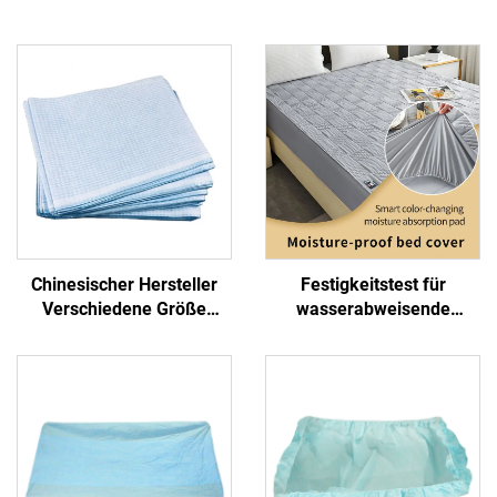
Chinesischer Hersteller
Festigkeitstest für
Verschiedene Größe
wasserabweisende
Krankenhaus Einweg-
Matratzenschoner,
Bettdeckel-Blatt Prüfblatt
Farbrückkopf, Trocknung,
hält Ihre Matratze
wasserabweisend