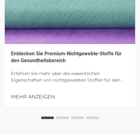
Entdecken Sie Premium-Nichtgewebte-Stoffe für
den Gesundheitsbereich
Erfahren Sie mehr über die wesentlichen
Eigenschaften von nichtgewebten Stoffen für den
Gesundheitsbereich, wobei ihre Atmungsaktivität,
hautfreundliche Sicherheit und Beständigkeit
MEHR ANZEIGEN
hervorgehoben werden. Erfahren Sie mehr über ihre
Anwendungen in Operationskitteln, Wundversorgung
und Hygieneprodukten, wobei besonderer Wert auf
umweltfreundliche und antimikrobielle Innovationen
gelegt wird. Ideal, um moderne medizinische Textilien
kennenzulernen.