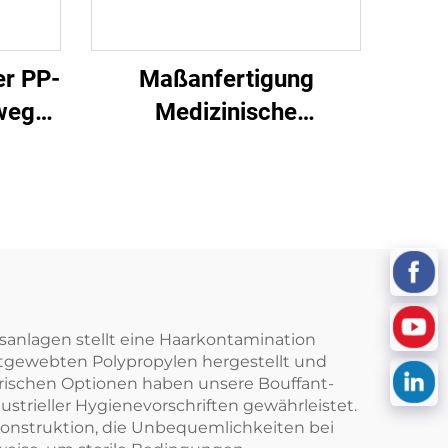
r PP-
Maßanfertigung
weg-
Medizinische
en-
Antibakterielle
Formschlitz PP+PE
Einmalbetttücher
Nichtgewebe
Einmalblaues
Krankenhaus
Einmalbetttuch
anlagen stellt eine Haarkontamination
tgewebten Polypropylen hergestellt und
rischen Optionen haben unsere Bouffant-
ustrieller Hygienevorschriften gewährleistet.
onstruktion, die Unbequemlichkeiten bei