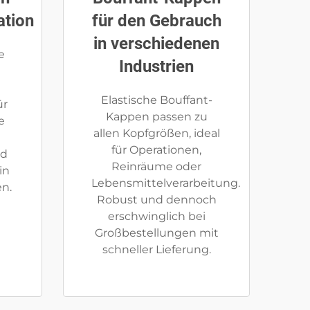
ation
für den Gebrauch
in verschiedenen
e
Industrien
Elastische Bouffant-
ür
Kappen passen zu
e
allen Kopfgrößen, ideal
für Operationen,
nd
Reinräume oder
in
Lebensmittelverarbeitung.
en.
Robust und dennoch
erschwinglich bei
Großbestellungen mit
schneller Lieferung.