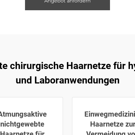
Angebot anfordern
te chirurgische Haarnetze für 
und Laboranwendungen
Atmungsaktive
Einwegmedizin
nichtgewebte
Haarnetze zu
Haarnetze für
Vermeidung v