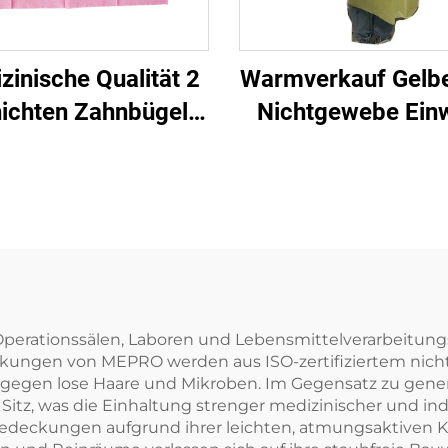
zinische Qualität 2
Warmverkauf Gelbe
ichten Zahnbügel
Nichtgewebe Ein
dtuch Zahnbügel
Brei-Manschett
dtuch Zahnnähte
Isolier-Anzug
erationssälen, Laboren und Lebensmittelverarbeitungs
eckungen von MEPRO werden aus ISO-zertifiziertem nich
 gegen lose Haare und Mikroben. Im Gegensatz zu gene
Sitz, was die Einhaltung strenger medizinischer und ind
edeckungen aufgrund ihrer leichten, atmungsaktiven K