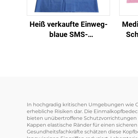
Heiß verkaufte Einweg-
Medi
blaue SMS-
Sch
Isolierkleidung Made in
Han
China
Han
In hochgradig kritischen Umgebungen wie Op
erhebliche Risiken dar. Die Einmalkopfbed
bieten unübertroffene Schutzvorrichtungen
Kappen elastische Ränder für einen sicheren 
Gesundheitsfachkräfte schätzen diese Kopfb