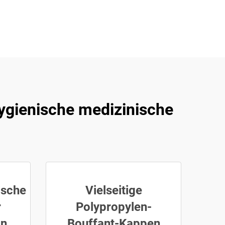
hygienische medizinische
ische
Vielseitige
r
Polypropylen-
on
Bouffant-Kappen