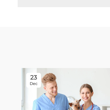
23
Dec