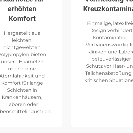
erhöhten
Kreuzkontamin
Komfort
Einmalige, latexfrei
Design verhindert
Hergestellt aus
Kontamination.
leichten,
Vertrauenswürdig f
nichtgewebten
Kliniken und Labor
Polypropylen bieten
bei zuverlässiger
unsere Haarnetze
Schutz vor Haar- u
überlegene
Teilchenabstoßung 
Atemfähigkeit und
kritischen Situation
Komfort für lange
Schichten in
Krankenhäusern,
Laboren oder
bensmittelindustrien.