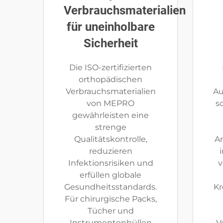
Verbrauchsmaterialien
für uneinholbare
Sicherheit
Die ISO-zertifizierten
orthopädischen
Verbrauchsmaterialien
Au
von MEPRO
s
gewährleisten eine
strenge
Qualitätskontrolle,
Ar
reduzieren
Infektionsrisiken und
v
erfüllen globale
Gesundheitsstandards.
Kr
Für chirurgische Packs,
Tücher und
Instrumentenhüllen
V