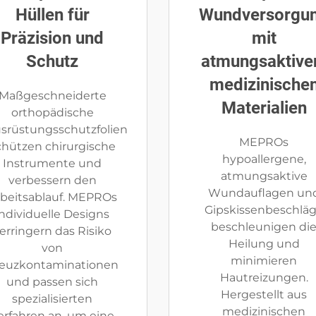
Hüllen für
Wundversorgu
Präzision und
mit
Schutz
atmungsaktive
medizinische
Maßgeschneiderte
Materialien
orthopädische
srüstungsschutzfolien
MEPROs
chützen chirurgische
hypoallergene,
Instrumente und
atmungsaktive
verbessern den
Wundauflagen un
beitsablauf. MEPROs
Gipskissenbeschlä
individuelle Designs
beschleunigen di
erringern das Risiko
Heilung und
von
minimieren
euzkontaminationen
Hautreizungen.
und passen sich
Hergestellt aus
spezialisierten
medizinischen
erfahren an, um eine