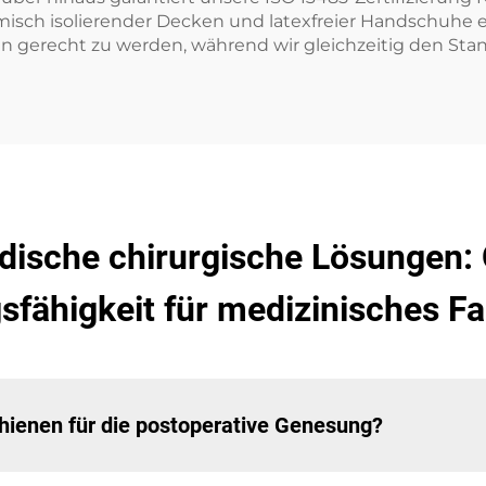
rmisch isolierender Decken und latexfreier Handschuhe e
en gerecht zu werden, während wir gleichzeitig den St
ische chirurgische Lösungen: Q
fähigkeit für medizinisches F
ienen für die postoperative Genesung?