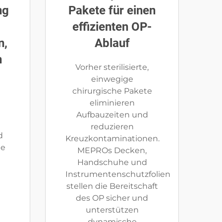
ng
Pakete für einen
effizienten OP-
n,
Ablauf
n
Vorher sterilisierte,
einwegige
chirurgische Pakete
eliminieren
Aufbauzeiten und
reduzieren
d
Kreuzkontaminationen.
ge
MEPROs Decken,
e
Handschuhe und
Instrumentenschutzfolien
stellen die Bereitschaft
des OP sicher und
unterstützen
dynamische