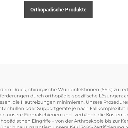
Orthopädische Produkte
em Druck, chirurgische Wundinfektionen (SSIs) zu re
orderungen durch orthopädie-spezifische Lösungen: an
ssen, die Hautreizungen minimieren. Unsere Prozedure
nhüllen oder Supportgeräte je nach Fallkomplexität 
ken unsere Einmalschienen und -verbände die Kosten 
hopädischen Eingriffe – von der Arthroskopie bis zur Kar
r hinaus garantiert unsere ISO 13485-Zertifizierung Na