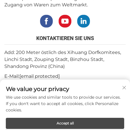
Zugang von Waren zum Weltmarkt.
KONTAKTIEREN SIE UNS
Add: 200 Meter östlich des Xihuang Dorfkomitees,
Linchi Stadt, Zouping Stadt, Binzhou Stadt,
Shandong Provinz (China)
E-Mail:
[email protected]
Tel.:
+82-3180427370
We value your privacy
Telefon:
+86-15564344404
We use cookies and similar tools to provide our services.
If you don't want to accept all cookies, click Personalize
WhatsApp:
+82-1022396668
cookies.
Accept all
Urheberrecht © 2024 Mepro Medical Co.,Ltd.