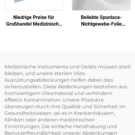
Niedrige Preise für
Beliebte Spunlace-
Großhandel Medizinische
Nichtgewebe-Folie
Einmalige Sterilisierfolie
Feuchttuch Öko-freundlich
Nichtgewebe-
Wiederverwendbares
Verpackungsmaterial
Spunlace-Nichtgewebe für
SMS/SMMS für Medizin
Rohmaterial von Einweg-
Tüchern
Medizinische Instrumente und Geräte müssen steril
bleiben, und unsere sterilen Vlies-
Ausrüstungsabdeckungen helfen dabei, dies
sicherzustellen. Diese Abdeckungen bestehen aus
hochwertigem Vliesmaterial und verhindern
effektiv Kontamination. Unsere Produkte
überzeugen durch ihre Qualität und Sicherheit im
Gesundheitswesen, sei es in Krankenhäusern,
Kliniken oder anderen medizinischen
Einrichtungen. Die einfache Handhabung und
Benutzerfreundlichkeit unserer Abdeckungen