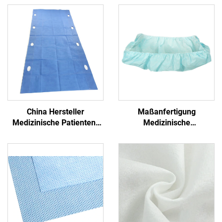
China Hersteller
Maßanfertigung
Medizinische Patienten-
Medizinische
Transfer-Pad Einweg-
Antibakterielle Formschlitz
Transfer-Blatt mit Griff
PP+PE Einmalbetttücher
Nichtgewebe
Einmalblaues
Krankenhaus
Einmalbetttuch