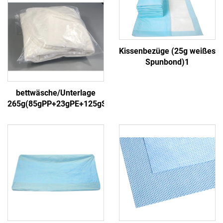
Kissenbezüge (25g weißes
Spunbond)1
bettwäsche/Unterlage
265g(85gPP+23gPE+125gSAP+30gPP)4