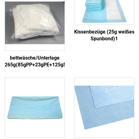
Kissenbezüge (25g weißes
Spunbond)1
bettwäsche/Unterlage
265g(85gPP+23gPE+125gSAP+30gPP)4