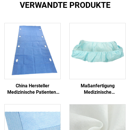
VERWANDTE PRODUKTE
China Hersteller
Maßanfertigung
Medizinische Patienten-
Medizinische
Transfer-Pad Einweg-
Antibakterielle Formschlitz
Transfer-Blatt mit Griff
PP+PE Einmalbetttücher
Nichtgewebe
Einmalblaues
Krankenhaus