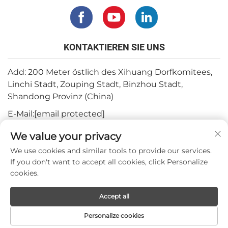
KONTAKTIEREN SIE UNS
Add: 200 Meter östlich des Xihuang Dorfkomitees,
Linchi Stadt, Zouping Stadt, Binzhou Stadt,
Shandong Provinz (China)
E-Mail:
[email protected]
Tel.:
+82-3180427370
We value your privacy
Telefon:
+86-15564344404
We use cookies and similar tools to provide our services.
If you don't want to accept all cookies, click Personalize
WhatsApp:
+82-1022396668
cookies.
Accept all
Urheberrecht © 2024 Mepro Medical Co.,Ltd.
Personalize cookies