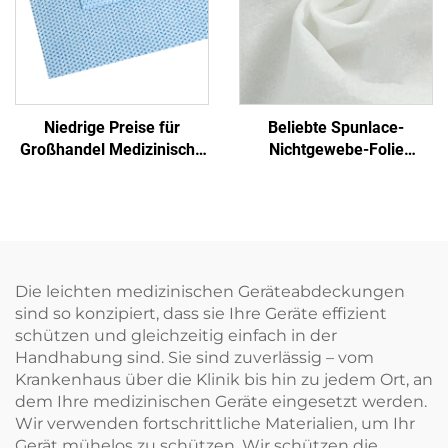
Einmalbetttuch
Niedrige Preise für
Beliebte Spunlace-
Großhandel Medizinische
Nichtgewebe-Folie
Einmalige Sterilisierfolie
Feuchttuch Öko-freundlich
Nichtgewebe-
Wiederverwendbares
Verpackungsmaterial
Spunlace-Nichtgewebe für
SMS/SMMS für Medizin
Rohmaterial von Einweg-
Tüchern
Die leichten medizinischen Geräteabdeckungen
sind so konzipiert, dass sie Ihre Geräte effizient
schützen und gleichzeitig einfach in der
Handhabung sind. Sie sind zuverlässig – vom
Krankenhaus über die Klinik bis hin zu jedem Ort, an
dem Ihre medizinischen Geräte eingesetzt werden.
Wir verwenden fortschrittliche Materialien, um Ihr
Gerät mühelos zu schützen. Wir schützen die