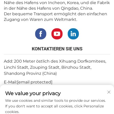
Nähe des Hafens von Incheon, Korea, und die Fabrik
in der Nähe des Hafens von Qingdao, China.
Der bequeme Transport ermöglicht den einfachen
Zugang von Waren zum Weltmarkt.
KONTAKTIEREN SIE UNS
Add: 200 Meter östlich des Xihuang Dorfkomitees,
Linchi Stadt, Zouping Stadt, Binzhou Stadt,
Shandong Provinz (China)
E-Mail:
[email protected]
Tel.:
+82-3180427370
We value your privacy
Telefon:
+86-15564344404
We use cookies and similar tools to provide our services.
If you don't want to accept all cookies, click Personalize
WhatsApp:
+82-1022396668
cookies.