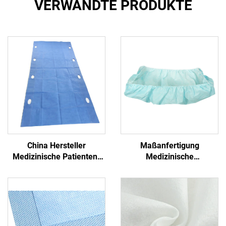
VERWANDTE PRODUKTE
China Hersteller
Maßanfertigung
Medizinische Patienten-
Medizinische
Transfer-Pad Einweg-
Antibakterielle Formschlitz
Transfer-Blatt mit Griff
PP+PE Einmalbetttücher
Nichtgewebe
Einmalblaues
Krankenhaus
Einmalbetttuch