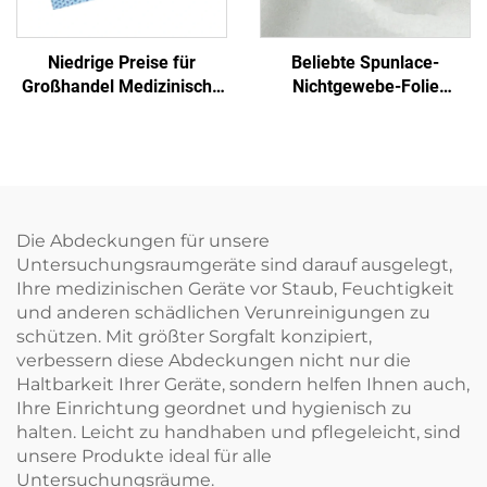
Niedrige Preise für
Beliebte Spunlace-
Großhandel Medizinische
Nichtgewebe-Folie
Einmalige Sterilisierfolie
Feuchttuch Öko-freundlich
Nichtgewebe-
Wiederverwendbares
Verpackungsmaterial
Spunlace-Nichtgewebe für
SMS/SMMS für Medizin
Rohmaterial von Einweg-
Tüchern
Die Abdeckungen für unsere
Untersuchungsraumgeräte sind darauf ausgelegt,
Ihre medizinischen Geräte vor Staub, Feuchtigkeit
und anderen schädlichen Verunreinigungen zu
schützen. Mit größter Sorgfalt konzipiert,
verbessern diese Abdeckungen nicht nur die
Haltbarkeit Ihrer Geräte, sondern helfen Ihnen auch,
Ihre Einrichtung geordnet und hygienisch zu
halten. Leicht zu handhaben und pflegeleicht, sind
unsere Produkte ideal für alle
Untersuchungsräume.