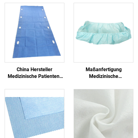
China Hersteller
Maßanfertigung
Medizinische Patienten-
Medizinische
Transfer-Pad Einweg-
Antibakterielle Formschlitz
Transfer-Blatt mit Griff
PP+PE Einmalbetttücher
Nichtgewebe
Einmalblaues
Krankenhaus
Einmalbetttuch