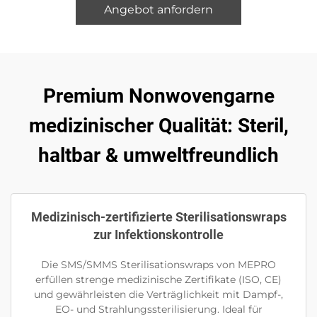
Angebot anfordern
Premium Nonwovengarne
medizinischer Qualität: Steril,
haltbar & umweltfreundlich
Medizinisch-zertifizierte Sterilisationswraps
zur Infektionskontrolle
Die SMS/SMMS Sterilisationswraps von MEPRO
erfüllen strenge medizinische Zertifikate (ISO, CE)
und gewährleisten die Verträglichkeit mit Dampf-,
EO- und Strahlungssterilisierung. Ideal für