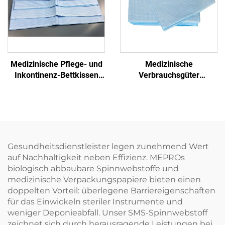
Medizinische Pflege- und
Medizinische
Inkontinenz-Bettkissen
Verbrauchsgüter
Einweg-
Krankenhaus Einweg-
Behandlungspapier
Prüftablettenpapier
Einweg-Papier
Gesundheitsdienstleister legen zunehmend Wert
auf Nachhaltigkeit neben Effizienz. MEPROs
biologisch abbaubare Spinnwebstoffe und
medizinische Verpackungspapiere bieten einen
doppelten Vorteil: überlegene Barriereigenschaften
für das Einwickeln steriler Instrumente und
weniger Deponieabfall. Unser SMS-Spinnwebstoff
zeichnet sich durch herausragende Leistungen bei