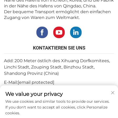
Nähe des Hafens von Incheon, Korea, und die Fabrik
in der Nähe des Hafens von Qingdao, China.
Der bequeme Transport ermöglicht den einfachen
Zugang von Waren zum Weltmarkt.
KONTAKTIEREN SIE UNS
Add: 200 Meter östlich des Xihuang Dorfkomitees,
Linchi Stadt, Zouping Stadt, Binzhou Stadt,
Shandong Provinz (China)
E-Mail:
[email protected]
Tel.:
+82-3180427370
We value your privacy
Telefon:
+86-15564344404
We use cookies and similar tools to provide our services.
If you don't want to accept all cookies, click Personalize
WhatsApp:
+82-1022396668
cookies.