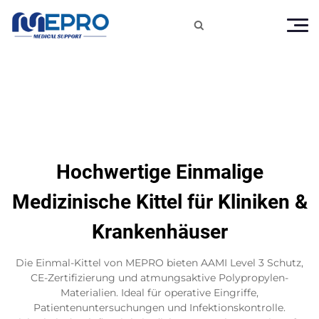

Hochwertige Einmalige
Medizinische Kittel für Kliniken &
Krankenhäuser
Die Einmal-Kittel von MEPRO bieten AAMI Level 3 Schutz,
CE-Zertifizierung und atmungsaktive Polypropylen-
Materialien. Ideal für operative Eingriffe,
Patientenuntersuchungen und Infektionskontrolle.