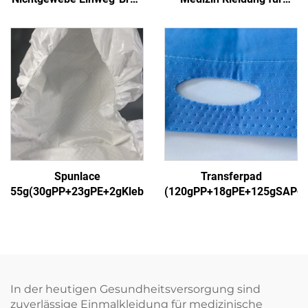
Manschetten-Isolier-
Krankenhäuser
Anzug
Spunlace
Transferpad
55g(30gPP+23gPE+2gKleber)1
(120gPP+18gPE+125gSAP+
In der heutigen Gesundheitsversorgung sind
zuverlässige Einmalkleidung für medizinische