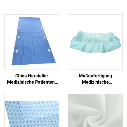
China Hersteller
Maßanfertigung
Medizinische Patienten-
Medizinische
Transfer-Pad Einweg-
Antibakterielle Formschlitz
Transfer-Blatt mit Griff
PP+PE Einmalbetttücher
Nichtgewebe
Einmalblaues
Krankenhaus
Einmalbetttuch