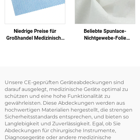
Niedrige Preise für
Beliebte Spunlace-
Großhandel Medizinische
Nichtgewebe-Folie
Einmalige Sterilisierfolie
Feuchttuch Öko-freundlich
Nichtgewebe-
Wiederverwendbares
Verpackungsmaterial
Spunlace-Nichtgewebe für
SMS/SMMS für Medizin
Rohmaterial von Einweg-
Tüchern
Unsere CE-geprüften Geräteabdeckungen sind
darauf ausgelegt, medizinische Geräte optimal zu
schützen und eine hohe Funktionalität zu
gewährleisten. Diese Abdeckungen werden aus
hochwertigen Materialien hergestellt, die strengen
Sicherheitsstandards entsprechen, und bieten so
Langlebigkeit und Zuverlässigkeit. Egal, ob Sie
Abdeckungen für chirurgische Instrumente,
Diagnosegeräte oder andere medizinische