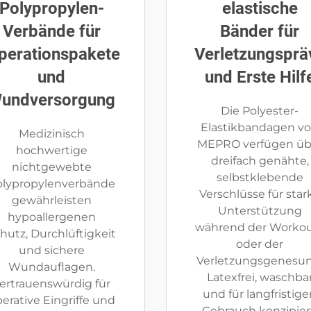
Polypropylen-
elastische
Verbände für
Bänder für
perationspakete
Verletzungsprä
und
und Erste Hilf
undversorgung
Die Polyester-
Elastikbandagen v
Medizinisch
MEPRO verfügen üb
hochwertige
dreifach genähte,
nichtgewebte
selbstklebende
olypropylenverbände
Verschlüsse für star
gewährleisten
Unterstützung
hypoallergenen
während der Worko
hutz, Durchlüftigkeit
oder der
und sichere
Verletzungsgenesun
Wundauflagen.
Latexfrei, waschba
ertrauenswürdig für
und für langfristig
erative Eingriffe und
Gebrauch konzipier