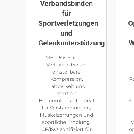
Verbandsbinden
für
Sportverletzungen
O
und
Gelenkunterstützung
W
MEPROs Stretch-
Verbände bieten
einstellbare
Kompression,
P
Haltbarkeit und
latexfreie
Bequemlichkeit – ideal
Sc
für Verstauchungen,
Muskelzerrungen und
sportliche Erholung.
V
CE/ISO-zertifiziert für
op