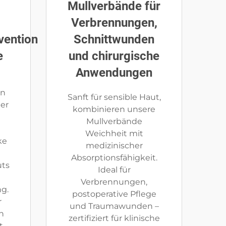
Mullverbände für
Verbrennungen,
vention
Schnittwunden
e
und chirurgische
Anwendungen
on
Sanft für sensible Haut,
er
kombinieren unsere
Mullverbände
Weichheit mit
ke
medizinischer
Absorptionsfähigkeit.
uts
Ideal für
Verbrennungen,
g.
postoperative Pflege
r
und Traumawunden –
en
zertifiziert für klinische
t.