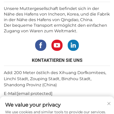
Unsere Muttergesellschaft befindet sich in der
Nähe des Hafens von Incheon, Korea, und die Fabrik
in der Nähe des Hafens von Qingdao, China.
Der bequeme Transport ermöglicht den einfachen
Zugang von Waren zum Weltmarkt.
KONTAKTIEREN SIE UNS
Add: 200 Meter östlich des Xihuang Dorfkomitees,
Linchi Stadt, Zouping Stadt, Binzhou Stadt,
Shandong Provinz (China)
E-Mail:
[email protected]
Tel.:
+82-3180427370
We value your privacy
Telefon:
+86-15564344404
We use cookies and similar tools to provide our services.