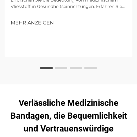
Erforschen Sie die Bedeutung von medizinischem
Vliesstoff in Gesundheitseinrichtungen. Erfahren Sie
mehr über seine wesentlichen Eigenschaften, Vorteile
für Kliniken, Auswahlkriterien und zukünftige Trends
MEHR ANZEIGEN
in nachhaltigen medizinischen Textilien.
Verlässliche Medizinische
Bandagen, die Bequemlichkeit
und Vertrauenswürdige