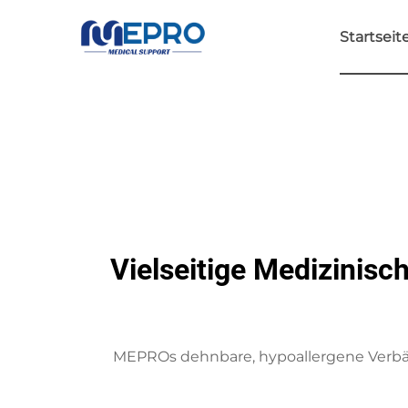
Startseit
Vielseitige Medizinisc
MEPROs dehnbare, hypoallergene Verbän