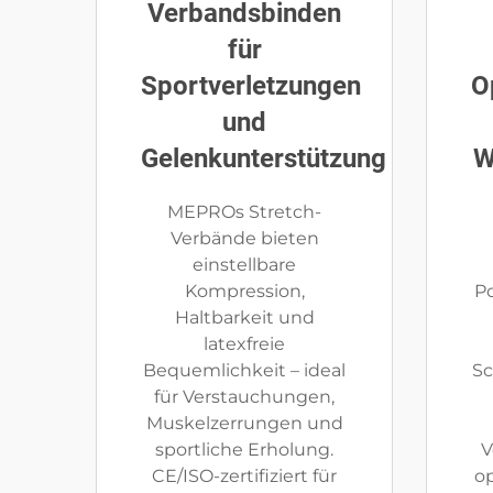
Verbandsbinden
für
Sportverletzungen
O
und
Gelenkunterstützung
W
MEPROs Stretch-
Verbände bieten
einstellbare
Kompression,
P
Haltbarkeit und
latexfreie
Bequemlichkeit – ideal
Sc
für Verstauchungen,
Muskelzerrungen und
sportliche Erholung.
V
CE/ISO-zertifiziert für
op