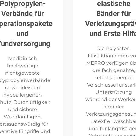
Polypropylen-
elastische
Verbände für
Bänder für
perationspakete
Verletzungsprä
und
und Erste Hilf
undversorgung
Die Polyester-
Elastikbandagen v
Medizinisch
MEPRO verfügen üb
hochwertige
dreifach genähte,
nichtgewebte
selbstklebende
olypropylenverbände
Verschlüsse für star
gewährleisten
Unterstützung
hypoallergenen
während der Worko
hutz, Durchlüftigkeit
oder der
und sichere
Verletzungsgenesun
Wundauflagen.
Latexfrei, waschba
ertrauenswürdig für
und für langfristig
erative Eingriffe und
Gebrauch konzipier