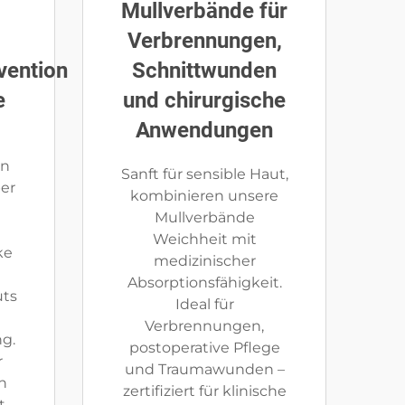
Mullverbände für
Verbrennungen,
vention
Schnittwunden
e
und chirurgische
Anwendungen
on
Sanft für sensible Haut,
er
kombinieren unsere
Mullverbände
Weichheit mit
ke
medizinischer
Absorptionsfähigkeit.
uts
Ideal für
Verbrennungen,
g.
postoperative Pflege
r
und Traumawunden –
en
zertifiziert für klinische
t.