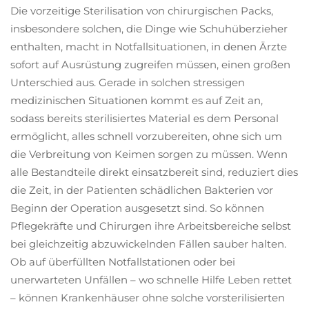
umfassende Auswahl
Die vorzeitige Sterilisation von chirurgischen Packs,
an Instrumenten für
insbesondere solchen, die Dinge wie Schuhüberzieher
verschiedene
enthalten, macht in Notfallsituationen, in denen Ärzte
chirurgische Eingriffe,
ist
sofort auf Ausrüstung zugreifen müssen, einen großen
vorbehandlungsteril
Unterschied aus. Gerade in solchen stressigen
und zur
medizinischen Situationen kommt es auf Zeit an,
Einmalverwendung
sodass bereits sterilisiertes Material es dem Personal
gedacht, um
ermöglicht, alles schnell vorzubereiten, ohne sich um
Kontaminationen zu
die Verbreitung von Keimen sorgen zu müssen. Wenn
verhindern, und bietet
eine kostengünstige
alle Bestandteile direkt einsatzbereit sind, reduziert dies
und auf spezifische
die Zeit, in der Patienten schädlichen Bakterien vor
chirurgische
Beginn der Operation ausgesetzt sind. So können
Bedürfnisse
Pflegekräfte und Chirurgen ihre Arbeitsbereiche selbst
zugeschnittene
bei gleichzeitig abzuwickelnden Fällen sauber halten.
Lösung. Die
umweltfreundliche
Ob auf überfüllten Notfallstationen oder bei
Verpackung trägt
unerwarteten Unfällen – wo schnelle Hilfe Leben rettet
außerdem zu
– können Krankenhäuser ohne solche vorsterilisierten
Nachhaltigkeitszielen