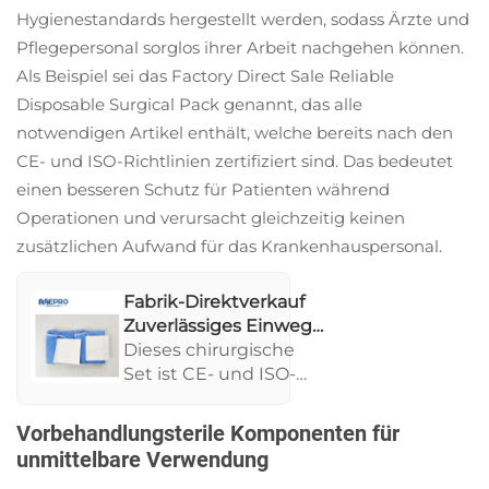
Hygienestandards hergestellt werden, sodass Ärzte und
Pflegepersonal sorglos ihrer Arbeit nachgehen können.
Als Beispiel sei das Factory Direct Sale Reliable
Disposable Surgical Pack genannt, das alle
notwendigen Artikel enthält, welche bereits nach den
CE- und ISO-Richtlinien zertifiziert sind. Das bedeutet
einen besseren Schutz für Patienten während
Operationen und verursacht gleichzeitig keinen
zusätzlichen Aufwand für das Krankenhauspersonal.
Fabrik-Direktverkauf
Zuverlässiges Einweg-
Kirurgische Pack für
Dieses chirurgische
Krankenhausgebrauch
Set ist CE- und ISO-
mit CE- und ISO-
zertifiziert, was
Zertifizierungen
Zuverlässigkeit und
Vorbehandlungsterile Komponenten für
Sicherheit garantiert.
unmittelbare Verwendung
Es enthält eine