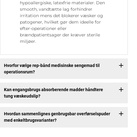
hypoallergiske, latexfrie materialer. Den
smooth, vandtætte lag forhindrer
irritation mens det blokerer væsker og
patogener, hvilket gør dem ideelle for
efter-operationer eller
brændpatientsager der kræver sterile
miljøer.
Hvorfor vælge rep-bånd medisinske sengemad til
operationsrum?
Kan engangsbrugs absorberende madder håndtere
tung væskeudslip?
Hvordan sammenlignes genbrugsbar overførselspuder
med enkeltbrugsvarianter?