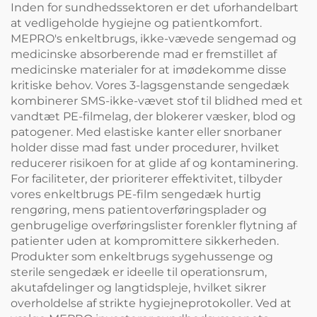
Inden for sundhedssektoren er det uforhandelbart
at vedligeholde hygiejne og patientkomfort.
MEPRO's enkeltbrugs, ikke-vævede sengemad og
medicinske absorberende mad er fremstillet af
medicinske materialer for at imødekomme disse
kritiske behov. Vores 3-lagsgenstande sengedæk
kombinerer SMS-ikke-vævet stof til blidhed med et
vandtæt PE-filmelag, der blokerer væsker, blod og
patogener. Med elastiske kanter eller snorbaner
holder disse mad fast under procedurer, hvilket
reducerer risikoen for at glide af og kontaminering.
For faciliteter, der prioriterer effektivitet, tilbyder
vores enkeltbrugs PE-film sengedæk hurtig
rengøring, mens patientoverføringsplader og
genbrugelige overføringslister forenkler flytning af
patienter uden at kompromittere sikkerheden.
Produkter som enkeltbrugs sygehussenge og
sterile sengedæk er ideelle til operationsrum,
akutafdelinger og langtidspleje, hvilket sikrer
overholdelse af strikte hygiejneprotokoller. Ved at