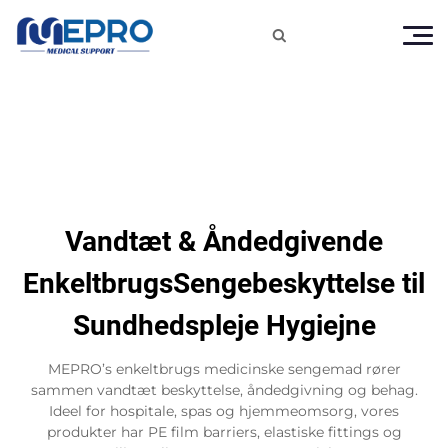

Vandtæt & Åndedgivende
EnkeltbrugsSengebeskyttelse til
Sundhedspleje Hygiejne
MEPRO’s enkeltbrugs medicinske sengemad rører
sammen vandtæt beskyttelse, åndedgivning og behag.
Ideel for hospitale, spas og hjemmeomsorg, vores
produkter har PE film barriers, elastiske fittings og