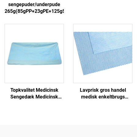
sengepuder/underpude
265g(85gPP+23gPE+125gSAP+30gPP)4
Topkvalitet Medicinsk
Lavprisk gros handel
Sengedæk Medicinsk
medisk enkeltbrugs
Enkeltbrugs Sengedæk
sterilisering wrapper
ikkevævet
pakningsmateriale
SMS/SMMS til medicinsk
brug