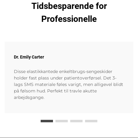
Tidsbesparende for
Professionelle
Dr. Emily Carter
Disse elastikkantede enkeltbrugs-sengeskider
holder fast plass under patientoverførsel. Det 3-
lags SMS materiale føles varigt, men alligevel blidt
på følsom hud. Perfekt til travle akutte
arbejdsgange.