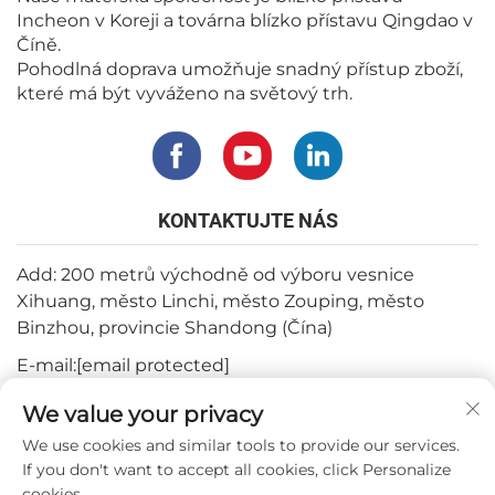
Incheon v Koreji a továrna blízko přístavu Qingdao v
Číně.
Pohodlná doprava umožňuje snadný přístup zboží,
které má být vyváženo na světový trh.
KONTAKTUJTE NÁS
Add: 200 metrů východně od výboru vesnice
Xihuang, město Linchi, město Zouping, město
Binzhou, provincie Shandong (Čína)
E-mail:
[email protected]
Tel:
+82-3180427370
We value your privacy
Telefon:
+86-15564344404
We use cookies and similar tools to provide our services.
If you don't want to accept all cookies, click Personalize
WhatsApp:
+82-1022396668
cookies.