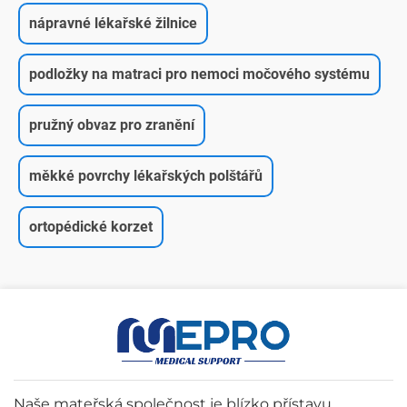
nápravné lékařské žilnice
podložky na matraci pro nemoci močového systému
pružný obvaz pro zranění
měkké povrchy lékařských polštářů
ortopédické korzet
Naše mateřská společnost je blízko přístavu