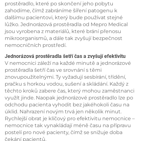
prostěradlo, které po skončení jeho pobytu
zahodíme, čímž zabráníme šíření patogenu k
dalšímu pacientovi, který bude používat stejné
lůžko. Jednorázová prostěradla od Mepro Medical
jsou vyrobena z materiálů, které brání přenosu
mikroorganismů, a dále tak zvyšují bezpečnost
nemocničních prostředí.
Jednorázová prostěradla šetří čas a zvyšují efektivitu
V nemocnici záleží na každé minutě a jednorázové
prostěradla šetří čas ve srovnání s těmi
znovupoužitelnými. Ty vyžadují sesbírání, třídění,
pračku s horkou vodou, sušení a skládání. Každý z
těchto kroků zabere čas, který mohou zaměstnanci
využít jinde. Naopak jednorázové prostěradlo lze po
odchodu pacienta vyhodit bez jakéhokoli času na
úklid. Nahrazení novým trvá jen několik minut.
Rychlejší obrat je klíčový pro efektivitu nemocnice –
nemocnice tak vynakládají méně času na přípravu
postelí pro nové pacienty, čímž se snižuje doba
čekání pacientů.