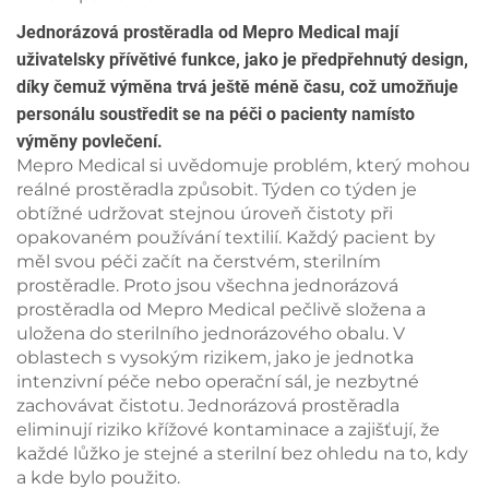
Jednorázová prostěradla od Mepro Medical mají
uživatelsky přívětivé funkce, jako je předpřehnutý design,
díky čemuž výměna trvá ještě méně času, což umožňuje
personálu soustředit se na péči o pacienty namísto
výměny povlečení.
Mepro Medical si uvědomuje problém, který mohou
reálné prostěradla způsobit. Týden co týden je
obtížné udržovat stejnou úroveň čistoty při
opakovaném používání textilií. Každý pacient by
měl svou péči začít na čerstvém, sterilním
prostěradle. Proto jsou všechna jednorázová
prostěradla od Mepro Medical pečlivě složena a
uložena do sterilního jednorázového obalu. V
oblastech s vysokým rizikem, jako je jednotka
intenzivní péče nebo operační sál, je nezbytné
zachovávat čistotu. Jednorázová prostěradla
eliminují riziko křížové kontaminace a zajišťují, že
každé lůžko je stejné a sterilní bez ohledu na to, kdy
a kde bylo použito.