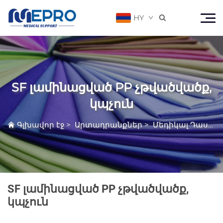
HY

SF լամինացված PP չթվածվածք,
կպչուն
Գլխավոր էջ
>
Արտադրանքներ
>
Մեդիկալ Դասի Անվինտ Տվյալ
SF լամինացված PP չթվածվածք,
կպչուն