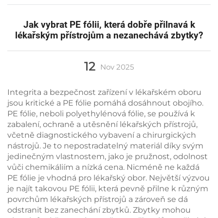
Jak vybrat PE fólii, která dobře přilnavá k
lékařským přístrojům a nezanechává zbytky?
12
Nov
2025
Integrita a bezpečnost zařízení v lékařském oboru
jsou kritické a PE fólie pomáhá dosáhnout obojího.
PE fólie, neboli polyethylénová fólie, se používá k
zabalení, ochraně a utěsnění lékařských přístrojů,
včetně diagnostického vybavení a chirurgických
nástrojů. Je to nepostradatelný materiál díky svým
jedinečným vlastnostem, jako je pružnost, odolnost
vůči chemikáliím a nízká cena. Nicméně ne každá
PE fólie je vhodná pro lékařský obor. Největší výzvou
je najít takovou PE fólii, která pevně přilne k různým
povrchům lékařských přístrojů a zároveň se dá
odstranit bez zanechání zbytků. Zbytky mohou