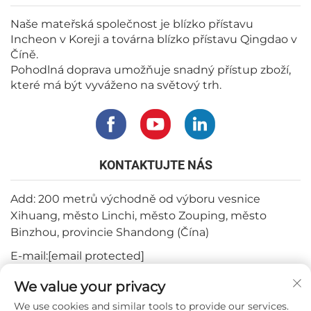
Naše mateřská společnost je blízko přístavu
Incheon v Koreji a továrna blízko přístavu Qingdao v
Číně.
Pohodlná doprava umožňuje snadný přístup zboží,
které má být vyváženo na světový trh.
KONTAKTUJTE NÁS
Add: 200 metrů východně od výboru vesnice
Xihuang, město Linchi, město Zouping, město
Binzhou, provincie Shandong (Čína)
E-mail:
[email protected]
Tel:
+82-3180427370
We value your privacy
Telefon:
+86-15564344404
We use cookies and similar tools to provide our services.