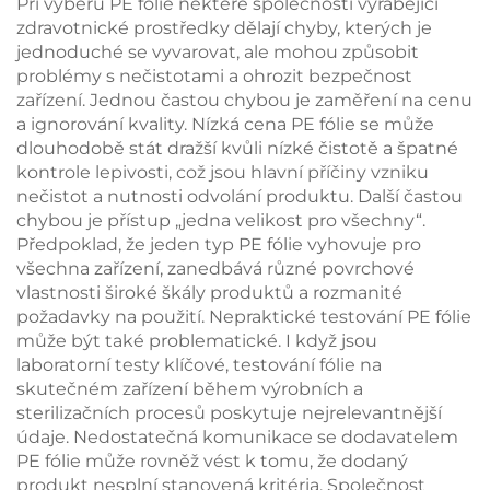
Při výběru PE fólie některé společnosti vyrábějící
zdravotnické prostředky dělají chyby, kterých je
jednoduché se vyvarovat, ale mohou způsobit
problémy s nečistotami a ohrozit bezpečnost
zařízení. Jednou častou chybou je zaměření na cenu
a ignorování kvality. Nízká cena PE fólie se může
dlouhodobě stát dražší kvůli nízké čistotě a špatné
kontrole lepivosti, což jsou hlavní příčiny vzniku
nečistot a nutnosti odvolání produktu. Další častou
chybou je přístup „jedna velikost pro všechny“.
Předpoklad, že jeden typ PE fólie vyhovuje pro
všechna zařízení, zanedbává různé povrchové
vlastnosti široké škály produktů a rozmanité
požadavky na použití. Nepraktické testování PE fólie
může být také problematické. I když jsou
laboratorní testy klíčové, testování fólie na
skutečném zařízení během výrobních a
sterilizačních procesů poskytuje nejrelevantnější
údaje. Nedostatečná komunikace se dodavatelem
PE fólie může rovněž vést k tomu, že dodaný
produkt nesplní stanovená kritéria. Společnost