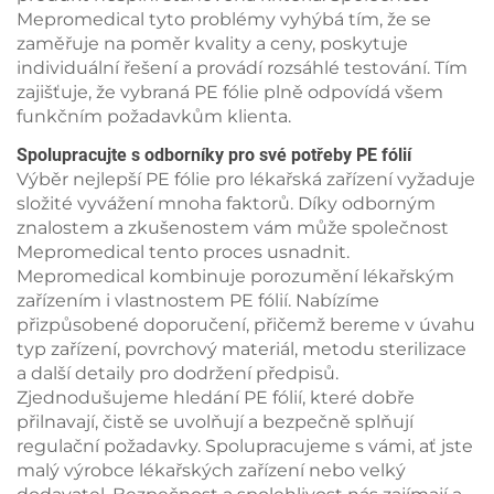
Mepromedical tyto problémy vyhýbá tím, že se
zaměřuje na poměr kvality a ceny, poskytuje
individuální řešení a provádí rozsáhlé testování. Tím
zajišťuje, že vybraná PE fólie plně odpovídá všem
funkčním požadavkům klienta.
Spolupracujte s odborníky pro své potřeby PE fólií
Výběr nejlepší PE fólie pro lékařská zařízení vyžaduje
složité vyvážení mnoha faktorů. Díky odborným
znalostem a zkušenostem vám může společnost
Mepromedical tento proces usnadnit.
Mepromedical kombinuje porozumění lékařským
zařízením i vlastnostem PE fólií. Nabízíme
přizpůsobené doporučení, přičemž bereme v úvahu
typ zařízení, povrchový materiál, metodu sterilizace
a další detaily pro dodržení předpisů.
Zjednodušujeme hledání PE fólií, které dobře
přilnavají, čistě se uvolňují a bezpečně splňují
regulační požadavky. Spolupracujeme s vámi, ať jste
malý výrobce lékařských zařízení nebo velký