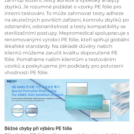
zahrnují složení, testy adheze a výsledky analýzy
zbytků. Je rozumné požádat o vzorky PE fólie pro
interní testování. To může zahrnovat testy adheze
na skutečných površích zařízení, kontrolu zbytků po
odstranění, odstranitelnost a testy kompatibility se
sterilizačními postupy. Mepromedical spolupracuje s
renomovanými výrobci PE fólie, kteří splňují globální
lékařské standardy. Na základě důvěry našich
klientů můžeme zaručit kvalitu doporučené PE
fólie. Pomáháme našim klientům s testováním
vzorků a poskytujeme jim podklady pro potvrzení
vhodnosti PE fólie.
Běžné chyby při výběru PE fólie