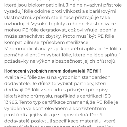
které jsou biokompatibilní. Jiné neinvazivní přístroje
vyžadují fólie odolné proti vlhkosti a s bariérovými
vlastnostmi. Způsob sterilizace přístrojů je také
rozhodující. Vysoké teploty a chemická sterilizace
mohou PE fólie degradovat, což ovlivňuje lepení a
může zanechávat zbytky. Proto musí být PE fólie
kompatibilní se způsobem sterilizace.
Mepromedical analyzuje konkrétní aplikaci PE fólií a
pomáhá klientům vybrat fólie, které nejlépe splňují
požadavky na výkon a bezpečnost jejich přístrojů.
Hodnocení výrobních norem dodavatelů PE fólií
Kvalita PE fólie závisí na výrobních standardech
dodavatele. Je důležité vybírat partnery, kteří
dodávají PE fólii v souladu s přísnými předpisy
lékařského průmyslu, například s certifikací ISO
13485. Tento typ certifikace znamená, že PE fólie je
vyráběna ve kontrolovaném a konzistentním
prostředí a její kvalita je stopovatelná. Dobří
dodavatelé poskytují specifikace materiálu, které