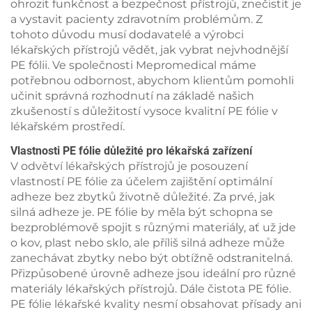
ohrozit funkčnost a bezpečnost přístrojů, znečistit je
a vystavit pacienty zdravotním problémům. Z
tohoto důvodu musí dodavatelé a výrobci
lékařských přístrojů vědět, jak vybrat nejvhodnější
PE fólii. Ve společnosti Mepromedical máme
potřebnou odbornost, abychom klientům pomohli
učinit správná rozhodnutí na základě našich
zkušeností s důležitostí vysoce kvalitní PE fólie v
lékařském prostředí.
Vlastnosti PE fólie důležité pro lékařská zařízení
V odvětví lékařských přístrojů je posouzení
vlastností PE fólie za účelem zajištění optimální
adheze bez zbytků životně důležité. Za prvé, jak
silná adheze je. PE fólie by měla být schopna se
bezproblémově spojit s různými materiály, ať už jde
o kov, plast nebo sklo, ale příliš silná adheze může
zanechávat zbytky nebo být obtížně odstranitelná.
Přizpůsobené úrovně adheze jsou ideální pro různé
materiály lékařských přístrojů. Dále čistota PE fólie.
PE fólie lékařské kvality nesmí obsahovat přísady ani