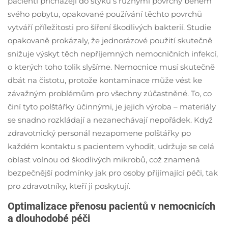
pacienti přicházejí do styku s různými povrchy během
svého pobytu, opakované používání těchto povrchů
vytváří příležitosti pro šíření škodlivých bakterií. Studie
opakovaně prokázaly, že jednorázové použití skutečně
snižuje výskyt těch nepříjemných nemocničních infekcí,
o kterých toho tolik slyšíme. Nemocnice musí skutečně
dbát na čistotu, protože kontaminace může vést ke
závažným problémům pro všechny zúčastněné. To, co
činí tyto polštářky účinnými, je jejich výroba – materiály
se snadno rozkládají a nezanechávají nepořádek. Když
zdravotnický personál nezapomene polštářky po
každém kontaktu s pacientem vyhodit, udržuje se celá
oblast volnou od škodlivých mikrobů, což znamená
bezpečnější podmínky jak pro osoby přijímající péči, tak
pro zdravotníky, kteří ji poskytují.
Optimalizace přenosu pacientů v nemocnicích
a dlouhodobé péči