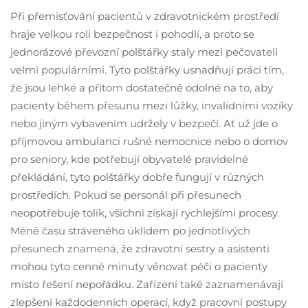
Při přemisťování pacientů v zdravotnickém prostředí
hraje velkou roli bezpečnost i pohodlí, a proto se
jednorázové převozní polštářky staly mezi pečovateli
velmi populárními. Tyto polštářky usnadňují práci tím,
že jsou lehké a přitom dostatečně odolné na to, aby
pacienty během přesunu mezi lůžky, invalidními vozíky
nebo jiným vybavením udržely v bezpečí. Ať už jde o
příjmovou ambulanci rušné nemocnice nebo o domov
pro seniory, kde potřebují obyvatelé pravidelné
překládání, tyto polštářky dobře fungují v různých
prostředích. Pokud se personál při přesunech
neopotřebuje tolik, všichni získají rychlejšími procesy.
Méně času stráveného úklidem po jednotlivých
přesunech znamená, že zdravotní sestry a asistenti
mohou tyto cenné minuty věnovat péči o pacienty
místo řešení nepořádku. Zařízení také zaznamenávají
zlepšení každodenních operací, když pracovní postupy