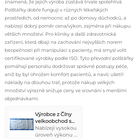
pacientů. Ideální
znamená, že jejich výroba zůstává trvale spolehlivá.
pro nemocnice,
Polštářky dobře fungují v různých lékařských
operace,
prostředích, od nemocnic až po domovy důchodců, a
přepravní vozidla
nabízejí dobrý poměr cena/výkon, zejména při nákupu
a starost o
větších množství. Pro kliniky a další zdravotnická
seniory, zajistí
zařízení, která dbají na zachování nejvyšších norem
hygienický a
hladký přenos
bezpečnosti při manipulaci s pacienty, má smysl volit
pacientů.
certifikované výrobky podle ISO. Tyto převodní polštářky
pomáhají personálu dodržovat správné postupy péče,
aniž by byl ohrožen komfort pacientů, a navíc ušetří
náklady na dlouhou trať, protože nákup velkých
množství výrazně snižuje ceny ve srovnání s menšími
objednávkami.
Výrobce z Číny
velkoobchod s
vysokou kvalitou
Nabízejí vysokou
jednorázovým pp
úroveň výkonu a