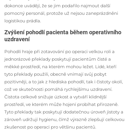
dokonce uvádějí, že se jim podařilo najmout další
pomocný personál, protože už nejsou zaneprázdněni
logistikou prádla.
Zvýšení pohodlí pacienta během operativního
uzdravení
Pohodlí hraje při zotavování po operaci velkou roli a
jednorázové překlady poskytují pacientům čisté a
měkké prostředí, na kterém mohou ležet. Lidé, kteří
tyto překlady použili, obecně vnímají svůj pobyt
pozitivněji, a to jak z hlediska pohodlí, tak i čistoty okolí,
což ve skutečnosti pomáhá rychlejšímu uzdravení.
Čistota celkově snižuje úzkost a vytváří klidnější
prostředí, ve kterém může hojení probíhat přirozeně.
Tyto překlady tak poskytují dodatečnou úroveň jistoty a
zároveň udržují hygienu, čímž výrazně zlepšují celkovou
zkušenost po operaci pro většinu pacientů.