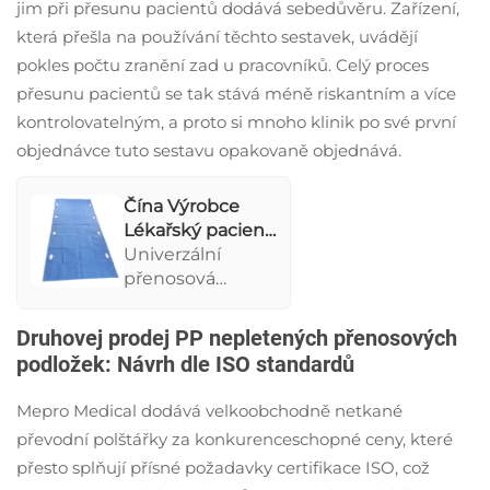
jim při přesunu pacientů dodává sebedůvěru. Zařízení,
která přešla na používání těchto sestavek, uvádějí
pokles počtu zranění zad u pracovníků. Celý proces
přesunu pacientů se tak stává méně riskantním a více
kontrolovatelným, a proto si mnoho klinik po své první
objednávce tuto sestavu opakovaně objednává.
Čína Výrobce
Lékařský pacient
Transfer Pad
Univerzální
Jednorazový
přenosová
transferní list s
podložka
rukojetí
vyrobená z
Druhovej prodej PP nepletených přenosových
trvanlivého
podložek: Návrh dle ISO standardů
nepleteného
materiálu s
Mepro Medical dodává velkoobchodně netkané
praktickými
převodní polštářky za konkurenceschopné ceny, které
držadly pro
přesto splňují přísné požadavky certifikace ISO, což
bezpečný pohyb