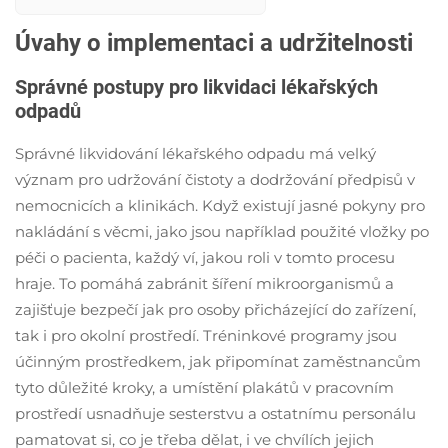
neotěrnostním
konzistence, tyto
přenosovým
neotěrovatelné
Úvahy o implementaci a udržitelnosti
polštářem pro
přenosové
pacienty
polštíčky z PP
Správné postupy pro likvidaci lékařských
jsou v souladu s
odpadů
normami ISO a
jsou ideální pro
Správné likvidování lékařského odpadu má velký
různé
význam pro udržování čistoty a dodržování předpisů v
zdravotnické
nemocnicích a klinikách. Když existují jasné pokyny pro
prostředí. Jejich
design a
nakládání s věcmi, jako jsou například použité vložky po
dodržování
péči o pacienta, každý ví, jakou roli v tomto procesu
předpisů zajišťují
hraje. To pomáhá zabránit šíření mikroorganismů a
kvalitní praxe
zajišťuje bezpečí jak pro osoby přicházející do zařízení,
péče o pacienty
tak i pro okolní prostředí. Tréninkové programy jsou
a pomáhají
zařízením
účinným prostředkem, jak připomínat zaměstnancům
dosáhnout
tyto důležité kroky, a umístění plakátů v pracovním
vynikající
prostředí usnadňuje sesterstvu a ostatnímu personálu
hodnoty
pamatovat si, co je třeba dělat, i ve chvílích jejich