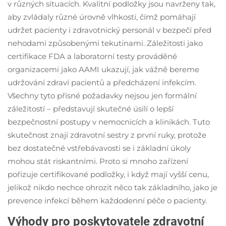
v různých situacích. Kvalitní podložky jsou navrženy tak,
aby zvládaly různé úrovně vlhkosti, čímž pomáhají
udržet pacienty i zdravotnický personál v bezpečí před
nehodami způsobenými tekutinami. Záležitosti jako
certifikace FDA a laboratorní testy prováděné
organizacemi jako AAMI ukazují, jak vážně bereme
udržování zdraví pacientů a předcházení infekcím.
Všechny tyto přísné požadavky nejsou jen formální
záležitostí – představují skutečné úsilí o lepší
bezpečnostní postupy v nemocnicích a klinikách. Tuto
skutečnost znají zdravotní sestry z první ruky, protože
bez dostatečné vstřebávavosti se i základní úkoly
mohou stát riskantními. Proto si mnoho zařízení
pořizuje certifikované podložky, i když mají vyšší cenu,
jelikož nikdo nechce ohrozit něco tak základního, jako je
prevence infekcí během každodenní péče o pacienty.
Výhody pro poskytovatele zdravotní