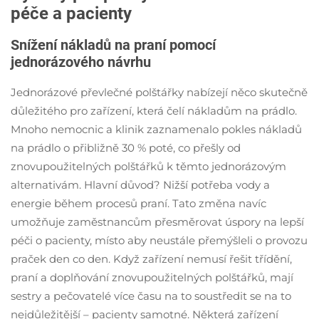
péče a pacienty
Snížení nákladů na praní pomocí
jednorázového návrhu
Jednorázové převlečné polštářky nabízejí něco skutečně
důležitého pro zařízení, která čelí nákladům na prádlo.
Mnoho nemocnic a klinik zaznamenalo pokles nákladů
na prádlo o přibližně 30 % poté, co přešly od
znovupoužitelných polštářků k těmto jednorázovým
alternativám. Hlavní důvod? Nižší potřeba vody a
energie během procesů praní. Tato změna navíc
umožňuje zaměstnancům přesměrovat úspory na lepší
péči o pacienty, místo aby neustále přemýšleli o provozu
praček den co den. Když zařízení nemusí řešit třídění,
praní a doplňování znovupoužitelných polštářků, mají
sestry a pečovatelé více času na to soustředit se na to
nejdůležitější – pacienty samotné. Některá zařízení