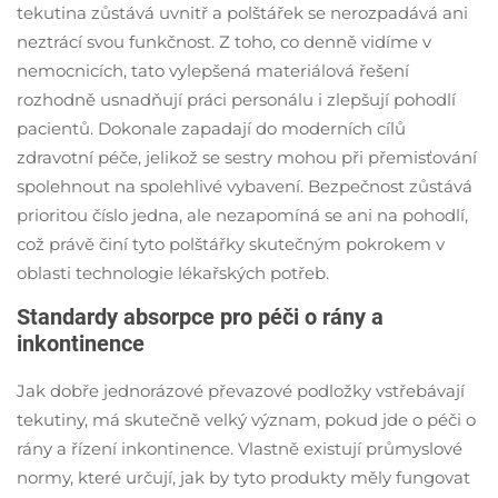
tekutina zůstává uvnitř a polštářek se nerozpadává ani
neztrácí svou funkčnost. Z toho, co denně vidíme v
nemocnicích, tato vylepšená materiálová řešení
rozhodně usnadňují práci personálu i zlepšují pohodlí
pacientů. Dokonale zapadají do moderních cílů
zdravotní péče, jelikož se sestry mohou při přemisťování
spolehnout na spolehlivé vybavení. Bezpečnost zůstává
prioritou číslo jedna, ale nezapomíná se ani na pohodlí,
což právě činí tyto polštářky skutečným pokrokem v
oblasti technologie lékařských potřeb.
Standardy absorpce pro péči o rány a
inkontinence
Jak dobře jednorázové převazové podložky vstřebávají
tekutiny, má skutečně velký význam, pokud jde o péči o
rány a řízení inkontinence. Vlastně existují průmyslové
normy, které určují, jak by tyto produkty měly fungovat