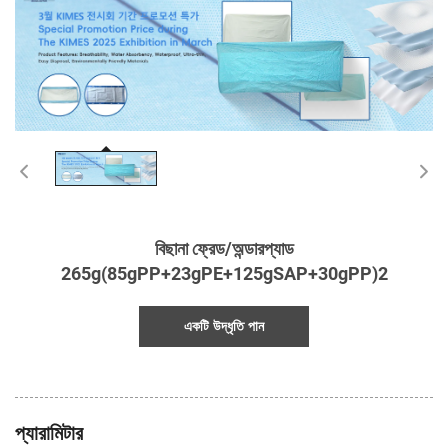
বিছানা ফ্রেড/অন্ডারপ্যাড
265g(85gPP+23gPE+125gSAP+30gPP)2
একটি উদ্ধৃতি পান
প্যারামিটার