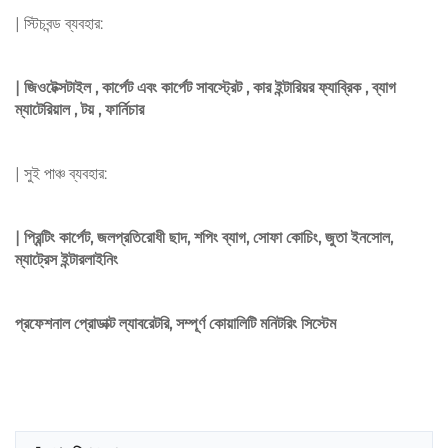
| স্টিচবন্ড ব্যবহার:
| জিওটেক্সটাইল , কার্পেট এবং কার্পেট সাবস্ট্রেট , কার ইন্টারিয়র ফ্যাব্রিক , ব্যাগ
ম্যাটেরিয়াল , টয় , ফার্নিচার
| সুই পাঞ্চ ব্যবহার:
| প্রিন্টিং কার্পেট, জলপ্রতিরোধী ছাদ, শপিং ব্যাগ, সোফা কোচিং, জুতা ইনসোল,
ম্যাট্রেস ইন্টারলাইনিং
প্রফেশনাল প্রোডাক্ট ল্যাবরেটরি, সম্পূর্ণ কোয়ালিটি মনিটরিং সিস্টেম