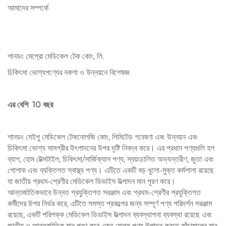
আমাদের সম্পর্কে
শানডং মেপ্রো মেডিকেল টেক কোং, লি.
চিকিৎসা ভোগ্যপণ্যের নকশা ও উন্নয়নে বিশেষজ্ঞ
এর বেশি
10
বছর
শানডং মেইপু মেডিকেল টেকনোলজি কোং, লিমিটেড গবেষণা এবং উন্নয়ন এবং
চিকিৎসা ভোগ্য সামগ্রীর উৎপাদনের উপর দৃষ্টি নিবদ্ধ করে। এর প্রধান পণ্যগুলি হল
ব্যাগ, হোম টেক্সটাইল, চিকিৎসা/সার্জিক্যাল পণ্য, স্বয়ংচালিত অভ্যন্তরীণ, জুতা এবং
পোশাক এবং ব্যক্তিগত স্বাস্থ্য পণ্য। এটিতে একটি বড় ধুলো-মুক্ত কর্মশালা রয়েছে
যা জাতীয় প্রথম-শ্রেণীর মেডিকেল ডিভাইস উত্পাদন মান পূরণ করে।
আন্তর্জাতিকভাবে উন্নত প্রযুক্তিগত সরঞ্জাম এবং প্রথম-শ্রেণীর প্রযুক্তিগত
কর্মীদের উপর নির্ভর করে, এটিতে সমস্ত প্রকল্পের জন্য সম্পূর্ণ পণ্য পরিদর্শন সরঞ্জাম
রয়েছে, একটি পরিপক্ক মেডিকেল ডিভাইস উত্পাদন ব্যবস্থাপনা ব্যবস্থা রয়েছে এবং
জাতীয় ও আন্তর্জাতিক মান পূরণ করে এমন যোগ্য পণ্য উত্পাদন করতে কাঁচামালের মান