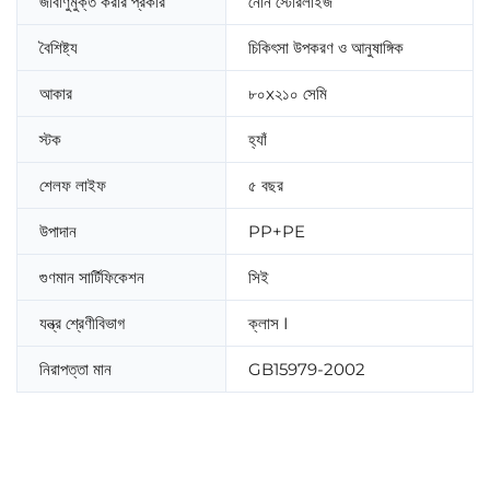
জীবাণুমুক্ত করার প্রকার
নোন স্টেরিলাইজ
বৈশিষ্ট্য
চিকিৎসা উপকরণ ও আনুষাঙ্গিক
আকার
৮০x২১০ সেমি
স্টক
হ্যাঁ
শেলফ লাইফ
৫ বছর
উপাদান
PP+PE
গুণমান সার্টিফিকেশন
সিই
যন্ত্র শ্রেণীবিভাগ
ক্লাস I
নিরাপত্তা মান
GB15979-2002