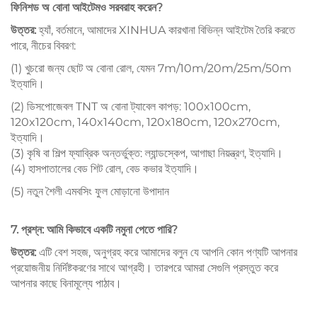
ফিনিশড অ বোনা আইটেমও সরবরাহ করেন?
উত্তর:
হ্যাঁ, বর্তমানে, আমাদের XINHUA কারখানা বিভিন্ন আইটেম তৈরি করতে
পারে, নীচের বিবরণ:
(1) খুচরো জন্য ছোট অ বোনা রোল, যেমন 7m/10m/20m/25m/50m
ইত্যাদি।
(2) ডিসপোজেবল TNT অ বোনা ট্যাবেল কাপড়: 100x100cm,
120x120cm, 140x140cm, 120x180cm, 120x270cm,
ইত্যাদি।
(3) কৃষি বা শিল্প ফ্যাব্রিক অন্তর্ভুক্ত: ল্যান্ডস্কেপ, আগাছা নিয়ন্ত্রণ, ইত্যাদি।
(4) হাসপাতালের বেড শিট রোল, বেড কভার ইত্যাদি।
(5) নতুন শৈলী এমবসিং ফুল মোড়ানো উপাদান
7. প্রশ্ন: আমি কিভাবে একটি নমুনা পেতে পারি?
উত্তর:
এটি বেশ সহজ, অনুগ্রহ করে আমাদের বলুন যে আপনি কোন পণ্যটি আপনার
প্রয়োজনীয় নির্দিষ্টকরণের সাথে আগ্রহী। তারপরে আমরা সেগুলি প্রস্তুত করে
আপনার কাছে বিনামূল্যে পাঠাব।