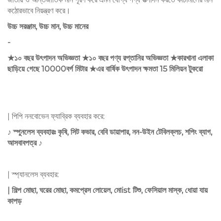
কঠোরভাবে নিয়ন্ত্রণ করে।
উচ্চ সরঞ্জাম, উচ্চ মান, উচ্চ মানের
-
১০ বছর
উৎপাদন অভিজ্ঞতা
১০ বছর
পণ্য রপ্তানির অভিজ্ঞতা
কারখানা এলাকা
★
★
★
ছাড়িয়ে গেছে
10000
বর্গ মিটার
এর বার্ষিক উৎপাদন ক্ষমতা
15 মিলিয়ন
টুকরো
★
| পিপি ননবোভেন ফ্যাব্রিক ব্যবহার করে:
♪ স্পুনলেস ব্যবহারঃ কৃষি, সিট কভার, বেবি ডায়াপার, নন-উইন টেবিলক্লচ, শপিং ব্যাগ,
আসবাবপত্র ♪
| স্প্যানলেস ব্যবহার:
| শিল্প মোছা, ঘরের মোছা, কমপ্রেস লোয়েল, মোist টিশু, ফেসিয়াল মাস্ক, ধোয়া যায়
কাপড়