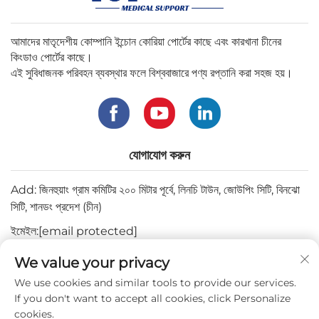
আমাদের মাতৃদেশীয় কোম্পানি ইন্চোন কোরিয়া পোর্টের কাছে এবং কারখানা চীনের
কিংডাও পোর্টের কাছে।
এই সুবিধাজনক পরিবহন ব্যবস্থার ফলে বিশ্ববাজারে পণ্য রপ্তানি করা সহজ হয়।
যোগাযোগ করুন
Add: জিনহুয়াং গ্রাম কমিটির ২০০ মিটার পূর্বে, লিনচি টাউন, জোউপিং সিটি, বিনঝো
সিটি, শানডং প্রদেশ (চীন)
ইমেইল:
[email protected]
টেল:
+82-3180427370
We value your privacy
ফোন:
+86-15564344404
We use cookies and similar tools to provide our services.
If you don't want to accept all cookies, click Personalize
ওয়াটসঅ্যাপ:
+82-1022396668
cookies.