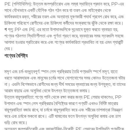
PE (পলিইথিলিন): উত্তম জলপ্রতিরোধ এবং লম্বা স্থায়িত্ব প্রদান করে, PP-এর
সাথে যৌথভাবে একটি যৌগিক গঠন গঠন করে যা তরল এবং মাইক্রোব থেকে
কার্যকরভাবে রক্ত, শরীরের তরল এবং অন্যান্য দূষণকারী পদার্থ প্রবেশ রোধ করে, এবং
চিকিৎসা পরিবেশে রোগীদের এবং চিকিৎসা কর্মীদের সংক্রমণের ঝুঁকি থেকে রক্ষা করে।
গ
গ্লু: PP এবং PE এর মতো উপাদানগুলিকে দৃঢ়ভাবে যুক্ত করতে ব্যবহৃত হয়,
পণ্যের গঠনগত স্থিতিশীলতা এবং পূর্ণতা গ্রহণ করে, ব্যবহারের সময় স্তরগুলি সহজে
আলাদা হওয়ার প্রতিরোধ করে এবং পণ্যের কার্যকারিতা প্রভাবিত না হয় এমন গ্যারান্টি
দেয়।
পণ্যের বৈশিষ্ট্য
মসৃণ এবং চর্ম-বন্ধুত্বপূর্ণ: স্পান লেস প্রক্রিয়ায় তৈরি পণ্যগুলি স্পর্শে মসৃণ, হাতে
ধরতে আরামদায়ক এবং মানুষের চর্মের সাথে যোগাযোগের সময় কোনও উত্তেজনা ঘটায়
না। এগুলি বিশেষভাবে রোগীদের জন্য দীর্ঘ সময়ের ব্যবহারের জন্য উপযুক্ত, যা তাদের
আরাম বাড়ায় এবং অসুবিধা থেকে উৎপন্ন উত্তেজনা কমায়।
উত্তম বায়ুপ্রবাহিতা: পণ্যে পানি থেকে রক্ষা করার জন্য PE লেয়ার থাকলেও, PP
উপাদান এবং স্পান লেস প্রক্রিয়ার বৈশিষ্ট্যের কারণে পণ্যটি এখনও নির্দিষ্ট মাত্রায়
বায়ুপ্রবাহিতা বজায় রাখে, যা চর্মকে বায়ুপ্রবাহিত করে এবং শরীরের তাপমাত্রা নিয়ন্ত্রণ
করে এবং চর্মকে শুকনো রাখে। এটি ঘামানোর ফলে উৎপন্ন অসুবিধা কমায় এবং চাপ
গুড়ি রোধ করে।
অত্যন্ত জলপ্রতিরোধী এবং ব্যাকটেরিয়া-নিরোধী: PE লেয়ারের উপস্থিতি পণ্যটিকে