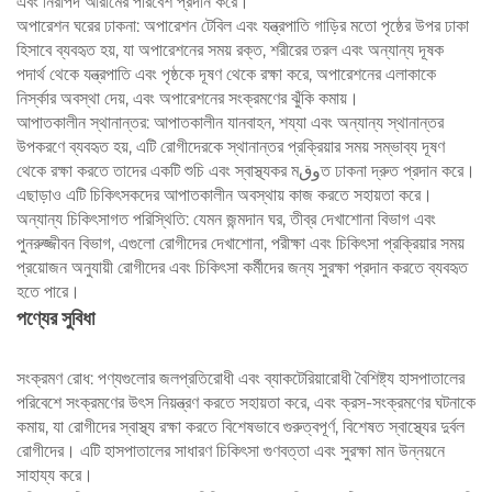
এবং নিরাপদ আরামের পরিবেশ প্রদান করে।
অপারেশন ঘরের ঢাকনা: অপারেশন টেবিল এবং যন্ত্রপাতি গাড়ির মতো পৃষ্ঠের উপর ঢাকা
হিসাবে ব্যবহৃত হয়, যা অপারেশনের সময় রক্ত, শরীরের তরল এবং অন্যান্য দূষক
পদার্থ থেকে যন্ত্রপাতি এবং পৃষ্ঠকে দূষণ থেকে রক্ষা করে, অপারেশনের এলাকাকে
নির্স্কার অবস্থা দেয়, এবং অপারেশনের সংক্রমণের ঝুঁকি কমায়।
আপাতকালীন স্থানান্তর: আপাতকালীন যানবাহন, শয্যা এবং অন্যান্য স্থানান্তর
উপকরণে ব্যবহৃত হয়, এটি রোগীদেরকে স্থানান্তর প্রক্রিয়ার সময় সম্ভাব্য দূষণ
থেকে রক্ষা করতে তাদের একটি শুচি এবং স্বাস্থ্যকর মوقত ঢাকনা দ্রুত প্রদান করে।
এছাড়াও এটি চিকিৎসকদের আপাতকালীন অবস্থায় কাজ করতে সহায়তা করে।
অন্যান্য চিকিৎসাগত পরিস্থিতি: যেমন জন্মদান ঘর, তীব্র দেখাশোনা বিভাগ এবং
পুনরুজ্জীবন বিভাগ, এগুলো রোগীদের দেখাশোনা, পরীক্ষা এবং চিকিৎসা প্রক্রিয়ার সময়
প্রয়োজন অনুযায়ী রোগীদের এবং চিকিৎসা কর্মীদের জন্য সুরক্ষা প্রদান করতে ব্যবহৃত
হতে পারে।
পণ্যের সুবিধা
সংক্রমণ রোধ: পণ্যগুলোর জলপ্রতিরোধী এবং ব্যাকটেরিয়ারোধী বৈশিষ্ট্য হাসপাতালের
পরিবেশে সংক্রমণের উৎস নিয়ন্ত্রণ করতে সহায়তা করে, এবং ক্রস-সংক্রমণের ঘটনাকে
কমায়, যা রোগীদের স্বাস্থ্য রক্ষা করতে বিশেষভাবে গুরুত্বপূর্ণ, বিশেষত স্বাস্থ্যের দুর্বল
রোগীদের। এটি হাসপাতালের সাধারণ চিকিৎসা গুণবত্তা এবং সুরক্ষা মান উন্নয়নে
সাহায্য করে।