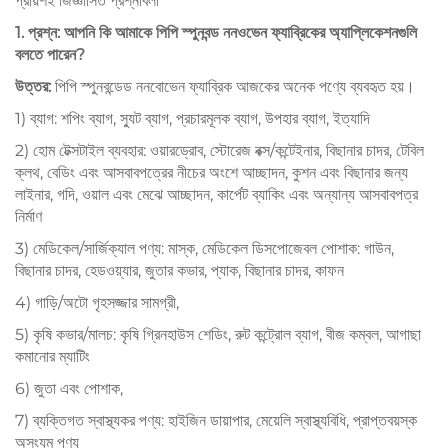
প্রায়শই জিজ্ঞাসিত প্রশ্নাবলী
1. প্রশ্ন: আপনি কি আমাকে পিপি স্পুনবন্ড ননওভেন ফ্যাব্রিকের অ্যাপ্লিকেশনগুলি
বলতে পারেন?
উত্তর:
পিপি স্পুনবন্ডেড ননবোভেন ফ্যাব্রিক আজকের অনেক পণ্যে ব্যবহৃত হয়।
1) ব্যাগ: শপিং ব্যাগ, স্যুট ব্যাগ, প্রচারমূলক ব্যাগ, উপহার ব্যাগ, ইত্যাদি
2) হোম টেক্সটাইল ব্যবহার: ওয়ারড্রোব, স্টোরেজ বক্স/কন্টেইনার, বিছানার চাদর, টেবিল
ক্লথ, বেডিং এবং আসবাবপত্রের নীচের অংশে আচ্ছাদন, কুশন এবং বিছানার জন্য
লাইনার, গদি, ওয়াল এবং মেঝে আচ্ছাদন, কার্পেট ব্যাকিং এবং অন্যান্য আসবাবপত্র
নির্মাণ
3) মেডিকেল/সার্জিক্যাল পণ্য: মাস্ক, মেডিকেল ডিসপোজেবল পোশাক: গাউন,
বিছানার চাদর, হেডওয়্যার, জুতার কভার, প্যাক, বিছানার চাদর, কাফন
4) গাড়ি/অটো গৃহসজ্জার সামগ্রী,
5) কৃষি কভার/মালচ: কৃষি গ্রিনহাউস শেডিং, রুট কন্ট্রোল ব্যাগ, বীজ কম্বল, আগাছা
কমানোর ম্যাটিং
6) জুতা এবং পোশাক,
7) ব্যক্তিগত স্বাস্থ্যকর পণ্য: হাইজিন ডায়াপার, মেয়েলি স্বাস্থ্যবিধি, প্রাপ্তবয়স্ক
অসংযম পণ্য