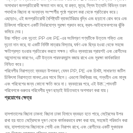
অসাধারণ জলপ্রতিরোধী ক্ষমতা দান করে, যা রক্ত, মূত্র, স্লিম ইত্যাদি বিভিন্ন তরল
পদার্থকে বিছানা বা অন্যান্য সংস্পর্শীয় পৃষ্ঠে প্রবেশ করা থেকে প্রতিরোধ করে।
এছাড়াও, এই জলপ্রতিরোধী বৈশিষ্ট্যটি ব্যাকটেরিয়ার বৃদ্ধি এবং ছড়ানো রোধ করে এবং
চিকিৎসা পরিবেশে একটি নির্ভরযোগ্য সুরক্ষা প্রদান করে, ক্রস-আইনফেকশনের ঝুঁকি
কমিয়ে দেয়।
উচ্চ শক্তি এবং দৃঢ়তা: PP এবং PE-এর সংমিশ্রণ পণ্যটিকে উত্তম শক্তি এবং
দৃঢ়তা দান করে, যা একটি নির্দিষ্ট মাত্রার বিস্তার, ঘর্ষণ এবং ছিদ্র হওয়া থেকে সহজে
ক্ষতিগ্রস্ত হওয়ার প্রতিরোধ করতে সক্ষম। যদিও ব্যবহারের প্রায়শই এবং রোগীদের
আন্দোলনের কারণেও, এটি উত্তম পারফরম্যান্স বজায় রাখে এবং সুরক্ষা কার্যকারিতা
নিশ্চিত করে।
পরিবেশীয় নিরাপত্তা: ব্যবহৃত উপকরণ, যেমন PP, PE এবং চিমটা, সাধারণত জটিল
চিকিৎসা নিরাপত্তা মানদণ্ডের সাথে মিলে। এগুলো বিষক্রিয় নয়, গন্ধহীন এবং মানুষ
এবং পরিবেশের জন্য কোনো ক্ষতি করে না। ব্যবহারের পরে, এই উत্পাদনটি
পরিবেশকে গুরুতর পরিবেশীয় দূষণ ছাড়াই উচিতভাবে অপসারণ করা যায়।
প্রয়োগের ক্ষেত্র
হাসপাতালের বিছানা ঢাকনা: বিছানা ঢাকা হিসাবে ব্যবহৃত হতে পারে, মেট্রেসের উপর
রাখা হয় যাতে মেট্রেসকে দূষণ থেকে কার্যকরভাবে রক্ষা করা যায়, সহজেই পরিবর্তন করা
যায়, হাসপাতালের বিছানাকে শোধী এবং নিরাপদ রাখে, এবং রোগীদের একটি সুখদায়ক