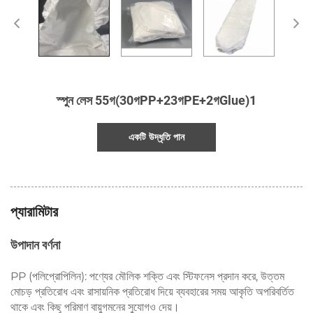
স্পুন লেস 55গ(30গPP+23গPE+2গGlue)1
একটি উদ্ধৃতি পান
প্যারামিটার
উপাদান বর্ণনা
PP (পলিপ্রোপিলিন): পণ্যের মৌলিক শক্তি এবং স্টিফনেস প্রদান করে, উত্তম
মোচড় প্রতিরোধ এবং রাসায়নিক প্রতিরোধ দিয়ে ব্যবহারের সময় আকৃতি অপরিবর্তিত
থাকে এবং কিছু পরিমাণ বায়ুগমনের সুযোগও দেয়।