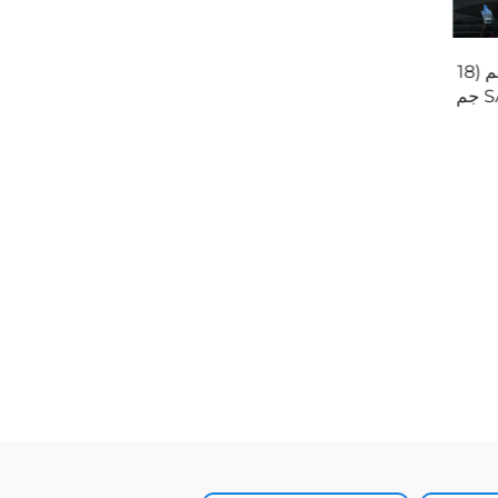
غطية السرير/الوسادة السفلية
PE)
وسادة نقل
(120غPP+18غPE+125غSAP+18غPP)2