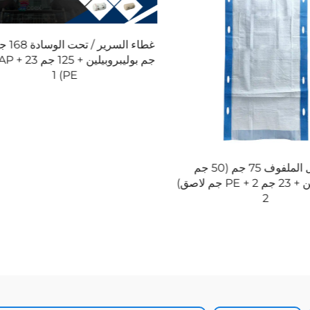
غطاء السرير / تحت الوسادة 168 جم (18
أ
جم بوليبروبيلين + 125 جم SAP + 23 جم
168غ(18غPP+125غSAP+23غ4
PE) 1
الدانتيل الملفوف 75 جم (50 جم
بوليبروبيلين + 23 جم PE + 2 جم لاصق)