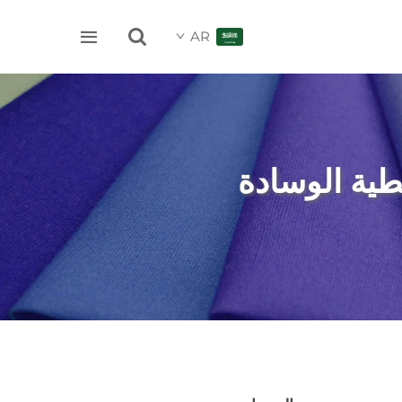


AR
طية الوسادة