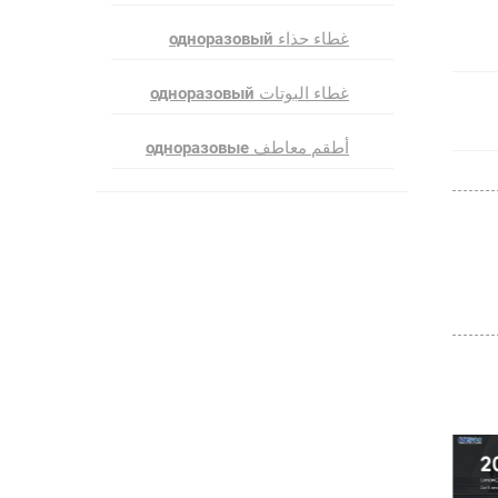
غطاء حذاء одноразовый
غطاء البوتات одноразовый
أطقم معاطف одноразовые