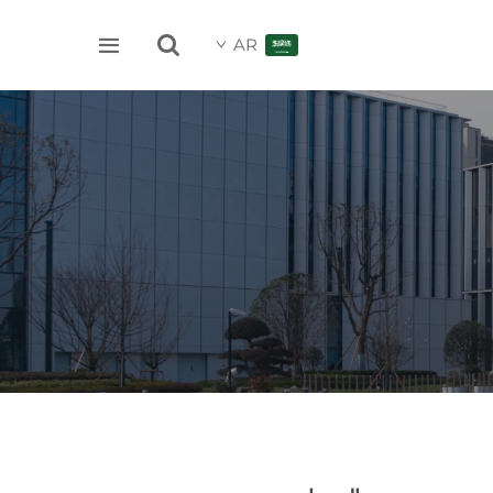


AR