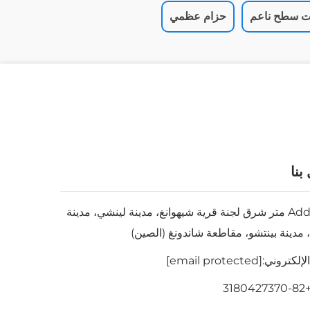
ت سطح ناعم
حزام عظمي
بنا
Add: 200 متر شرق لجنة قرية شيهوانغ، مدينة لينشي، مدينة
، مدينة بينتشو، مقاطعة شاندونغ (الصين)
الإلكتروني:
[email protected]
+82-318042