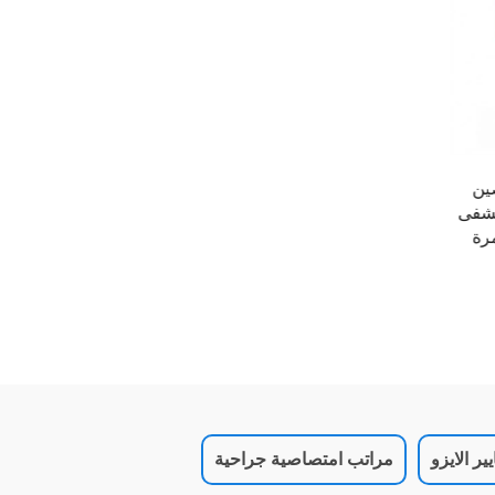
168غ(18غ PP+125غ SAP+23غ PE)3
10% البوليستر
اش /
(120غPP+18غPE+125غSAP+18غPP)1
ر الايزو
مراتب امتصاصية جراحية